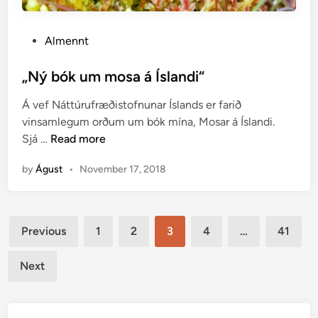
P
Almennt
o
s
„Ný bók um mosa á Íslandi“
t
Á vef Náttúrufræðistofnunar Íslands er farið
e
vinsamlegum orðum um bók mína, Mosar á Íslandi.
d
„
Sjá …
Read more
i
N
n
by
Águst
•
November 17, 2018
ý
b
ó
Posts
k
Previous
1
2
3
4
…
41
u
pagination
m
Next
m
o
s