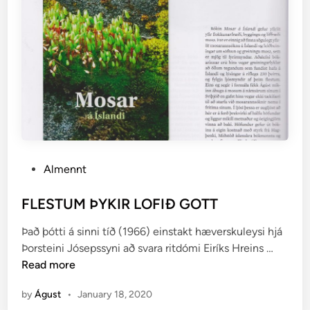
m
v
e
i
r
u
r
P
Almennt
o
s
FLESTUM ÞYKIR LOFIÐ GOTT
t
Það þótti á sinni tíð (1966) einstakt hæverskuleysi hjá
e
F
Þorsteini Jósepssyni að svara ritdómi Eiríks Hreins …
d
L
Read more
i
E
n
by
Águst
•
January 18, 2020
S