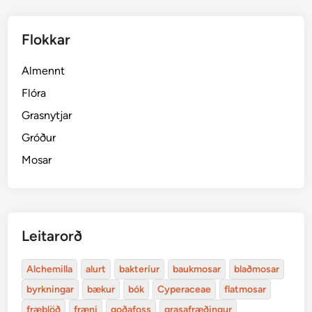
Flokkar
Almennt
Flóra
Grasnytjar
Gróður
Mosar
Leitarorð
Alchemilla
alurt
bakteríur
baukmosar
blaðmosar
byrkningar
bækur
bók
Cyperaceae
flatmosar
fræblöð
fræni
goðafoss
grasafræðingur