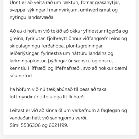
Unnt er að veita ráð um ræktun, fornar grasanytjar,
sveppa-sýkingar í mannvirkjum, umhverfismat og
nýtingu landssvæða.
Að auki höfum við tekið að okkur yfirlestur ritgerða og
greina, fyrir utan fjölbreytt önnur viðfangsefni eins og
skipulagningu ferðahópa, plöntugreiningar,
leiðarlýsingar, fyrirlestra um náttúru landsins og
lækningaplöntur, þýðingar úr sænsku og ensku,
kennslu í líffræði og lífefnafræði, svo að nokkur dæmi
séu nefnd.
Þá höfum við nú tækjabúnað til þess að taka
loftmyndir úr tiltölulega lítilli hæð.
Leitast er við að sinna öllum verkefnum á faglegan og
vandaðan hátt við sanngjörnu verði.
Sími 5536306 og 6621199.