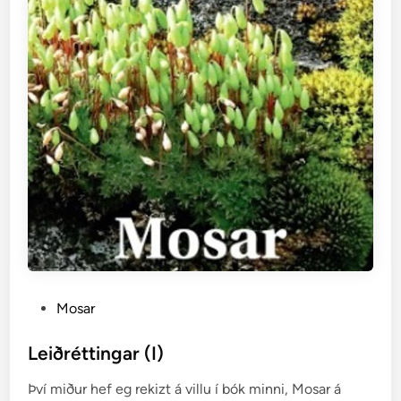
n
d
s
–
b
l
ó
m
p
l
ö
n
t
u
P
Mosar
r
o
o
s
Leiðréttingar (I)
g
t
b
Því miður hef eg rekizt á villu í bók minni, Mosar á
e