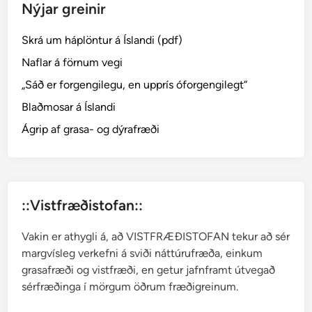
Nýjar greinir
a
á
Skrá um háplöntur á Íslandi (pdf)
Í
s
Naflar á förnum vegi
l
„Sáð er forgengilegu, en upprís óforgengilegt“
a
Blaðmosar á Íslandi
n
d
Ágrip af grasa- og dýrafræði
i
“
::Vistfræðistofan::
Vakin er athygli á, að VISTFRÆÐISTOFAN tekur að sér
margvísleg verkefni á sviði náttúrufræða, einkum
grasafræði og vistfræði, en getur jafnframt útvegað
sérfræðinga í mörgum öðrum fræðigreinum.