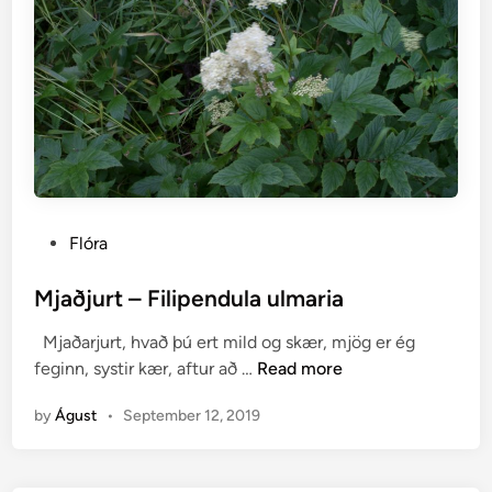
r
i
n
n
a
n
S
p
h
P
Flóra
a
o
g
s
Mjaðjurt – Filipendula ulmaria
n
t
u
Mjaðarjurt, hvað þú ert mild og skær, mjög er ég
e
m
M
feginn, systir kær, aftur að …
Read more
d
-
j
i
æ
by
Águst
•
September 12, 2019
a
n
t
ð
t
j
k