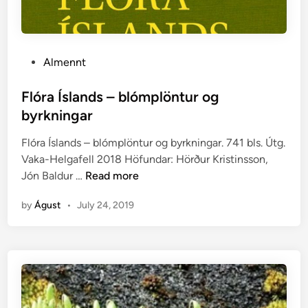
s
i
c
a
P
Almennt
c
o
e
s
Flóra Íslands – blómplöntur og
a
t
byrkningar
e
e
(
Flóra Íslands – blómplöntur og byrkningar. 741 bls. Útg.
d
a
Vaka-Helgafell 2018 Höfundar: Hörður Kristinsson,
i
F
ð
Jón Baldur …
Read more
n
l
h
by
Águst
•
July 24, 2019
ó
l
r
u
a
t
Í
a
s
)
l
a