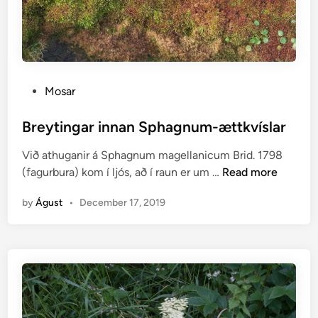
U
G
A
N
I
P
Mosar
R
o
S
s
Breytingar innan Sphagnum-ættkvíslar
U
t
M
Við athuganir á Sphagnum magellanicum Brid. 1798
e
A
B
(fagurbura) kom í ljós, að í raun er um …
Read more
d
R
r
i
I
by
Águst
•
December 17, 2019
e
n
Ð
y
1
t
9
i
3
n
0
g
a