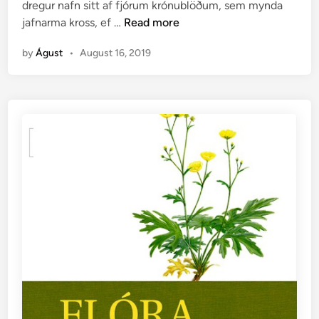
dregur nafn sitt af fjórum krónublöðum, sem mynda
i
r
K
jafnarma kross, ef …
Read more
n
i
r
a
by
Águst
•
August 16, 2019
o
s
s
b
l
ó
m
a
æ
t
t
—
B
r
a
s