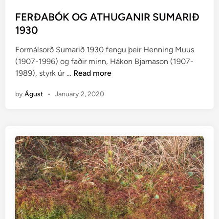
o
s
FERÐABÓK OG ATHUGANIR SUMARIÐ
t
1930
e
Formálsorð Sumarið 1930 fengu þeir Henning Muus
d
(1907-1996) og faðir minn, Hákon Bjarnason (1907-
i
F
1989), styrk úr …
Read more
n
E
by
Águst
•
January 2, 2020
R
Ð
A
B
Ó
K
O
G
A
T
H