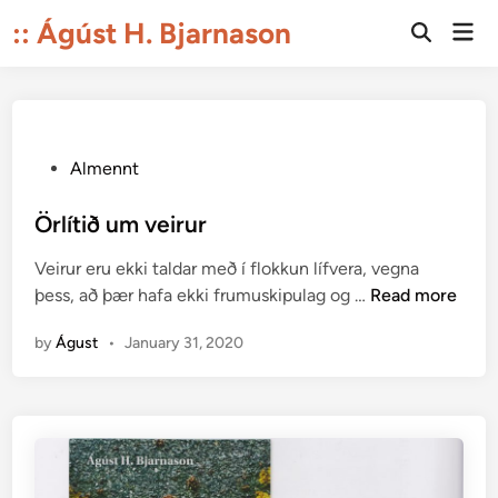
Skip
:: Ágúst H. Bjarnason
Mai
to
Open
Men
Search
content
P
Almennt
o
s
Örlítið um veirur
t
Veirur eru ekki taldar með í flokkun lífvera, vegna
e
Ö
þess, að þær hafa ekki frumuskipulag og …
Read more
d
r
i
by
Águst
•
January 31, 2020
l
n
í
t
i
ð
u