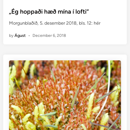
o
s
„Ég hoppaði hæð mína í lofti“
t
Morgunblaðið, 5. desember 2018, bls. 12: hér
e
d
by
Águst
•
December 6, 2018
i
n