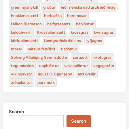
greiningarlykill
gróður
hið íslenska náttúrufræðifélag
hnokkmosaætt
horblaðka
hornmosar
Hákon Bjarnason
hálfgrasaætt
háplöntur
kelduhverfi
Krossblómaætt
krossgras
kveisugras
körfublómaætt
Landgræðsla ríkisins
lyfjagras
mosar
náttúrufræðirit
ritdómur
Sólveig Aðalbjörg Sveinsdóttir
súruætt
t+ofugras
tegundaskrá
uppblástur
vatnaplöntur
vegagerðin
víkingavatn
ágúst H. Bjarnason
ættkvíslir
æðaplöntur
þórsmörk
Search
Search