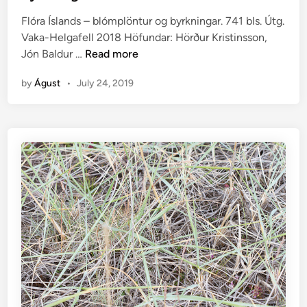
ö
e
n
Flóra Íslands – blómplöntur og byrkningar. 741 bls. Útg.
d
t
Vaka-Helgafell 2018 Höfundar: Hörður Kristinsson,
i
F
u
Jón Baldur …
Read more
n
l
m
by
Águst
•
July 24, 2019
ó
r
a
Í
s
l
a
n
d
s
–
b
l
ó