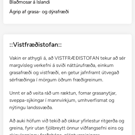
Blaðmosar á Íslandi
k
r
a
Ágrip af grasa- og dýrafræði
s
u
m
r
::Vistfræðistofan::
i
Vakin er athygli á, að VISTFRÆÐISTOFAN tekur að sér
margvísleg verkefni á sviði náttúrufræða, einkum
grasafræði og vistfræði, en getur jafnframt útvegað
sérfræðinga í mörgum öðrum fræðigreinum.
Unnt er að veita ráð um ræktun, fornar grasanytjar,
sveppa-sýkingar í mannvirkjum, umhverfismat og
nýtingu landssvæða.
Að auki höfum við tekið að okkur yfirlestur ritgerða og
greina, fyrir utan fjölbreytt önnur viðfangsefni eins og