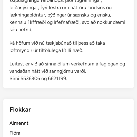
skipulagningu ferðahópa, plöntugreiningar,
leiðarlýsingar, fyrirlestra um náttúru landsins og
lækningaplöntur, þýðingar úr sænsku og ensku,
kennslu í líffræði og lífefnafræði, svo að nokkur dæmi
séu nefnd.
Þá höfum við nú tækjabúnað til þess að taka
loftmyndir úr tiltölulega lítilli hæð.
Leitast er við að sinna öllum verkefnum á faglegan og
vandaðan hátt við sanngjörnu verði.
Sími 5536306 og 6621199.
Flokkar
Almennt
Flóra