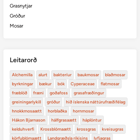
Grasnytjar
Gróður
Mosar
Leitarorð
Alchemilla
alurt
bakteríur
baukmosar
blaðmosar
byrkningar
bækur
bók
Cyperaceae
flatmosar
fræblöð
fræni
goðafoss
grasafræðingur
greiningarlykill
gróður
hið íslenska náttúrufræðifélag
hnokkmosaætt
horblaðka
hornmosar
Hákon Bjarnason
hálfgrasaætt
háplöntur
kelduhverfi
Krossblómaætt
krossgras
kveisugras
körfublómaætt
Landgræðsla ríkisins
lyfjagras