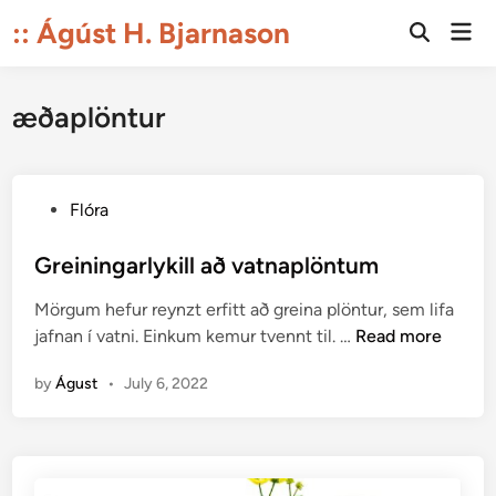
Skip
:: Ágúst H. Bjarnason
Mai
to
Open
Men
Search
content
æðaplöntur
P
Flóra
o
s
Greiningarlykill að vatnaplöntum
t
Mörgum hefur reynzt erfitt að greina plöntur, sem lifa
e
G
jafnan í vatni. Einkum kemur tvennt til. …
Read more
d
r
i
by
Águst
•
July 6, 2022
e
n
i
n
i
n