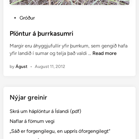
m
p
P
Gróður
l
o
ö
s
Plöntur á þurrkasumri
n
t
t
Margir eru áhyggjufullir yfir þurrkum, sem gengið hafa
e
u
P
yfir landið í sumar og telja það valdi …
Read more
d
r
l
i
o
by
Águst
•
August 11, 2012
ö
n
g
n
b
t
y
u
r
Nýjar greinir
r
k
á
n
Skrá um háplöntur á Íslandi (pdf)
þ
i
u
Naflar á förnum vegi
n
r
g
„Sáð er forgengilegu, en upprís óforgengilegt“
r
a