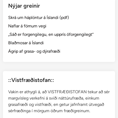
Nýjar greinir
o
l
Skrá um háplöntur á Íslandi (pdf)
u
n
Naflar á förnum vegi
(
„Sáð er forgengilegu, en upprís óforgengilegt“
d
Blaðmosar á Íslandi
e
t
Ágrip af grasa- og dýrafræði
o
x
)
o
::Vistfræðistofan::
g
s
Vakin er athygli á, að VISTFRÆÐISTOFAN tekur að sér
a
margvísleg verkefni á sviði náttúrufræða, einkum
u
grasafræði og vistfræði, en getur jafnframt útvegað
r
sérfræðinga í mörgum öðrum fræðigreinum.
g