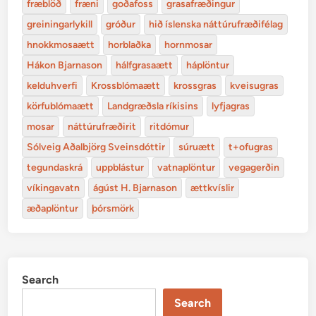
fræblöð
fræni
goðafoss
grasafræðingur
greiningarlykill
gróður
hið íslenska náttúrufræðifélag
hnokkmosaætt
horblaðka
hornmosar
Hákon Bjarnason
hálfgrasaætt
háplöntur
kelduhverfi
Krossblómaætt
krossgras
kveisugras
körfublómaætt
Landgræðsla ríkisins
lyfjagras
mosar
náttúrufræðirit
ritdómur
Sólveig Aðalbjörg Sveinsdóttir
súruætt
t+ofugras
tegundaskrá
uppblástur
vatnaplöntur
vegagerðin
víkingavatn
ágúst H. Bjarnason
ættkvíslir
æðaplöntur
þórsmörk
Search
Search