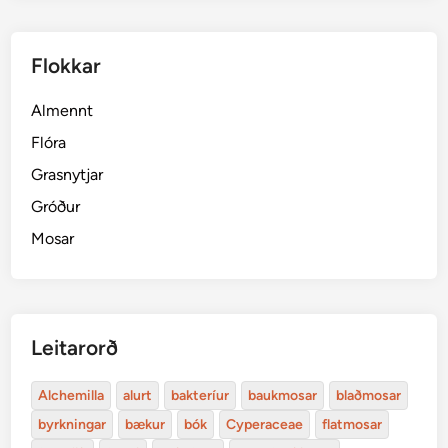
Flokkar
Almennt
Flóra
Grasnytjar
Gróður
Mosar
Leitarorð
Alchemilla
alurt
bakteríur
baukmosar
blaðmosar
byrkningar
bækur
bók
Cyperaceae
flatmosar