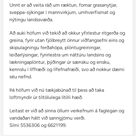
j
Unnt er að veita ráð um ræktun, fornar grasanytjar,
a
sveppa-sýkingar í mannvirkjum, umhverfismat og
f
nýtingu landssvæða.
i
r
Að auki höfum við tekið að okkur yfirlestur ritgerða og
greina, fyrir utan fjölbreytt önnur viðfangsefni eins og
skipulagningu ferðahópa, plöntugreiningar,
leiðarlýsingar, fyrirlestra um náttúru landsins og
lækningaplöntur, þýðingar úr sænsku og ensku,
kennslu í líffræði og lífefnafræði, svo að nokkur dæmi
séu nefnd.
Þá höfum við nú tækjabúnað til þess að taka
loftmyndir úr tiltölulega lítilli hæð.
Leitast er við að sinna öllum verkefnum á faglegan og
vandaðan hátt við sanngjörnu verði.
Sími 5536306 og 6621199.