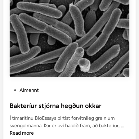
j
ö
t
s
-
á
t
P
Almennt
o
s
Bakteríur stjórna hegðun okkar
t
Í tímaritinu BioEssays birtist forvitnileg grein um
e
B
svengd manna. Þar er því haldið fram, að bakteríur, …
d
a
Read more
i