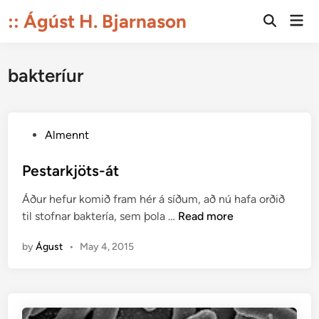
Skip
:: Ágúst H. Bjarnason
Mai
to
Open
Men
Search
content
bakteríur
P
Almennt
o
s
Pestarkjöts-át
t
Áður hefur komið fram hér á síðum, að nú hafa orðið
e
P
til stofnar baktería, sem þola …
Read more
d
e
i
by
Águst
•
May 4, 2015
s
n
t
a
r
k