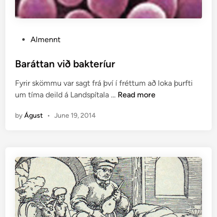
n
o
k
P
Almennt
k
o
a
s
Baráttan við bakteríur
r
t
Fyrir skömmu var sagt frá því í fréttum að loka þurfti
e
B
um tíma deild á Landspítala …
Read more
d
a
i
by
Águst
•
June 19, 2014
r
n
á
t
t
a
n
v
i
ð