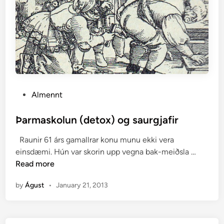
b
a
k
t
e
r
í
u
P
Almennt
r
o
s
Þarmaskolun (detox) og saurgjafir
t
Raunir 61 árs gamallrar konu munu ekki vera
e
Þ
einsdæmi. Hún var skorin upp vegna bak-meiðsla …
d
a
Read more
i
r
n
by
Águst
•
January 21, 2013
m
a
s
k