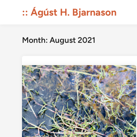
Skip
:: Ágúst H. Bjarnason
to
content
Month:
August 2021