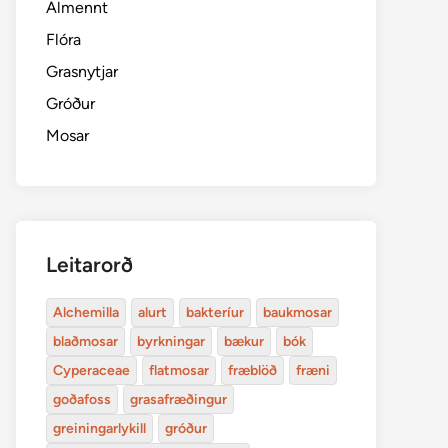
Almennt
Flóra
Grasnytjar
Gróður
Mosar
Leitarorð
Alchemilla
alurt
bakteríur
baukmosar
blaðmosar
byrkningar
bækur
bók
Cyperaceae
flatmosar
fræblöð
fræni
goðafoss
grasafræðingur
greiningarlykill
gróður