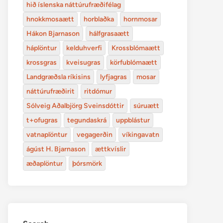
hið íslenska náttúrufræðifélag
hnokkmosaætt
horblaðka
hornmosar
Hákon Bjarnason
hálfgrasaætt
háplöntur
kelduhverfi
Krossblómaætt
krossgras
kveisugras
körfublómaætt
Landgræðsla ríkisins
lyfjagras
mosar
náttúrufræðirit
ritdómur
Sólveig Aðalbjörg Sveinsdóttir
súruætt
t+ofugras
tegundaskrá
uppblástur
vatnaplöntur
vegagerðin
víkingavatn
ágúst H. Bjarnason
ættkvíslir
æðaplöntur
þórsmörk