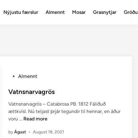
Nýjustu færslur
Almennt
Mosar
Grasnytjar
Gróðu
P
Almennt
o
s
Vatnsnarvagrös
t
Vatnsnarvagrös – Catabrosa PB. 1812 Fáliðuð
e
ættkvísl. Nú teljast þrjár tegundir til hennar, en áður
d
V
voru …
Read more
i
a
n
by
Águst
•
August 18, 2021
t