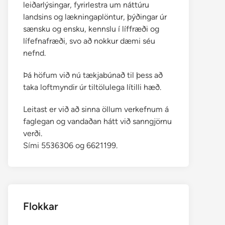
leiðarlýsingar, fyrirlestra um náttúru
landsins og lækningaplöntur, þýðingar úr
sænsku og ensku, kennslu í líffræði og
lífefnafræði, svo að nokkur dæmi séu
nefnd.
Þá höfum við nú tækjabúnað til þess að
taka loftmyndir úr tiltölulega lítilli hæð.
Leitast er við að sinna öllum verkefnum á
faglegan og vandaðan hátt við sanngjörnu
verði.
Sími 5536306 og 6621199.
Flokkar