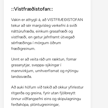
::Vistfræðistofan::
Vakin er athygli á, að VISTFRÆÐISTOFAN
tekur að sér margvísleg verkefni á sviði
náttúrufræða, einkum grasafræði og
vistfræði, en getur jafnframt útvegað
sérfræðinga í mörgum öðrum
fræðigreinum.
Unnt er að veita ráð um ræktun, fornar
grasanytjar, sveppa-sýkingar í
mannvirkjum, umhverfismat og nýtingu
landssvæða.
Að auki höfum við tekið að okkur yfirlestur
ritgerða og greina, fyrir utan fjölbreytt
önnur viðfangsefni eins og skipulagningu
ferðahópa, plöntugreiningar,