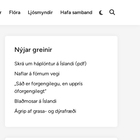
Switch
r
Flóra
Ljósmyndir
Hafa samband
Open
to
Search
dark
mode
Nýjar greinir
Skrá um háplöntur á Íslandi (pdf)
Naflar á förnum vegi
„Sáð er forgengilegu, en upprís
óforgengilegt“
Blaðmosar á Íslandi
Ágrip af grasa- og dýrafræði