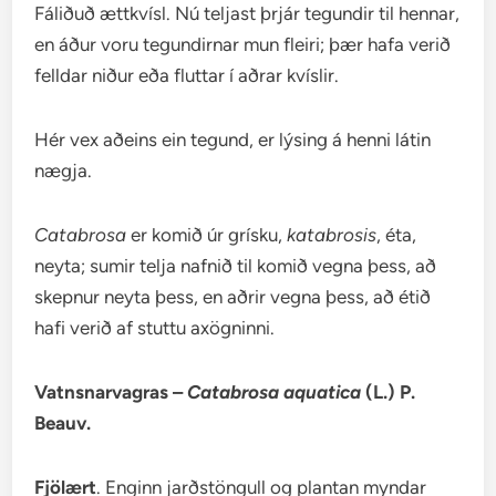
Fáliðuð ættkvísl. Nú teljast þrjár tegundir til hennar,
en áður voru tegundirnar mun fleiri; þær hafa verið
felldar niður eða fluttar í aðrar kvíslir.
Hér vex aðeins ein tegund, er lýsing á henni látin
nægja.
Catabrosa
er komið úr grísku,
katabrosis
, éta,
neyta; sumir telja nafnið til komið vegna þess, að
skepnur neyta þess, en aðrir vegna þess, að étið
hafi verið af stuttu axögninni.
Vatnsnarvagras –
Catabrosa aquatica
(L.) P.
Beauv.
Fjölært
. Enginn jarðstöngull og plantan myndar