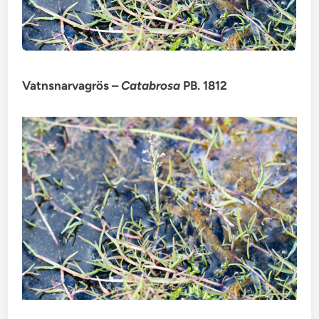
Vatnsnarvagrös –
Catabrosa
PB. 1812