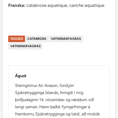
Franska:
catabrose aquatique, canche aquatique
TAGGED
CATABROSA
VATNSNARFAGRAS
VATNSNARVAGRAS
Águst
Steingrímur Ari Arason, forstjóri
Sjúkratrygginga Íslands, hringdi í mig
þriðjudaginn 14. nóvember og ræddum við
lengi saman. Hann baðst fyrirgefningar á
framkomu Sjúkratrygginga og taldi, að mistök