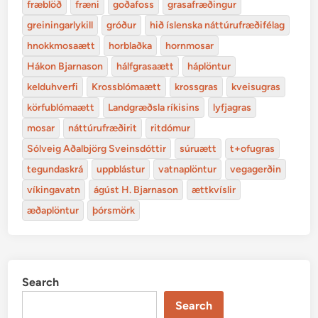
fræblöð
fræni
goðafoss
grasafræðingur
greiningarlykill
gróður
hið íslenska náttúrufræðifélag
hnokkmosaætt
horblaðka
hornmosar
Hákon Bjarnason
hálfgrasaætt
háplöntur
kelduhverfi
Krossblómaætt
krossgras
kveisugras
körfublómaætt
Landgræðsla ríkisins
lyfjagras
mosar
náttúrufræðirit
ritdómur
Sólveig Aðalbjörg Sveinsdóttir
súruætt
t+ofugras
tegundaskrá
uppblástur
vatnaplöntur
vegagerðin
víkingavatn
ágúst H. Bjarnason
ættkvíslir
æðaplöntur
þórsmörk
Search
Search