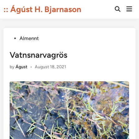
Skip
:: Ágúst H. Bjarnason
Mai
to
Open
Men
Search
content
Posted
Almennt
in
Vatnsnarvagrös
by
Águst
•
August 18, 2021