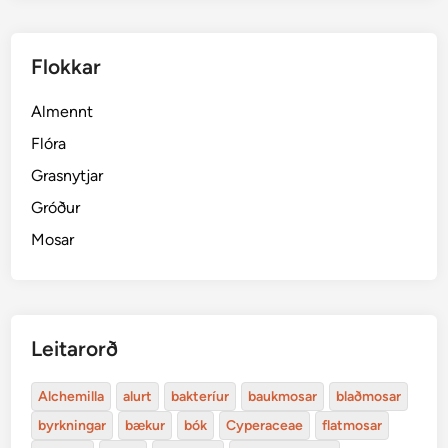
Flokkar
Almennt
Flóra
Grasnytjar
Gróður
Mosar
Leitarorð
Alchemilla
alurt
bakteríur
baukmosar
blaðmosar
byrkningar
bækur
bók
Cyperaceae
flatmosar