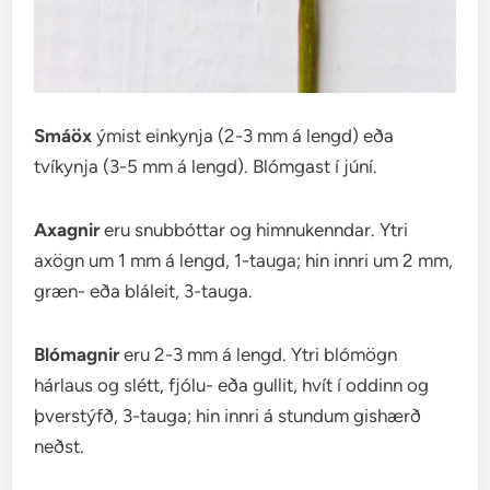
Smáöx
ýmist einkynja (2-3 mm á lengd) eða
tvíkynja (3-5 mm á lengd). Blómgast í júní.
Axagnir
eru snubbóttar og himnukenndar. Ytri
axögn um 1 mm á lengd, 1-tauga; hin innri um 2 mm,
græn- eða bláleit, 3-tauga.
Blómagnir
eru 2-3 mm á lengd. Ytri blómögn
hárlaus og slétt, fjólu- eða gullit, hvít í oddinn og
þverstýfð, 3-tauga; hin innri á stundum gishærð
neðst.