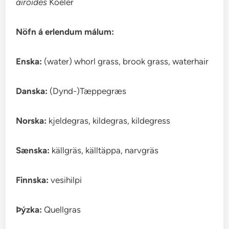
airoides
Koeler
Nöfn á erlendum málum:
Enska:
(water) whorl grass, brook grass, waterhair
Danska:
(Dynd-)Tæppegræs
Norska:
kjeldegras, kildegras, kildegress
Sænska:
källgräs, källtäppa, narvgräs
Finnska:
vesihilpi
Þýzka:
Quellgras