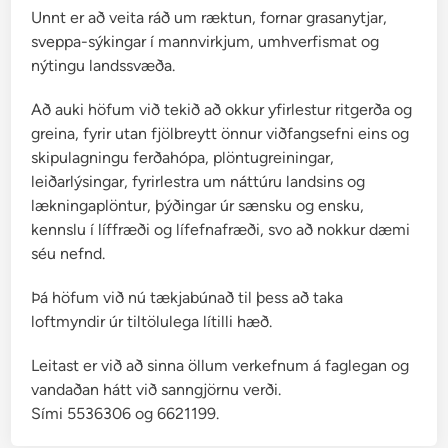
Unnt er að veita ráð um ræktun, fornar grasanytjar,
sveppa-sýkingar í mannvirkjum, umhverfismat og
nýtingu landssvæða.
Að auki höfum við tekið að okkur yfirlestur ritgerða og
greina, fyrir utan fjölbreytt önnur viðfangsefni eins og
skipulagningu ferðahópa, plöntugreiningar,
leiðarlýsingar, fyrirlestra um náttúru landsins og
lækningaplöntur, þýðingar úr sænsku og ensku,
kennslu í líffræði og lífefnafræði, svo að nokkur dæmi
séu nefnd.
Þá höfum við nú tækjabúnað til þess að taka
loftmyndir úr tiltölulega lítilli hæð.
Leitast er við að sinna öllum verkefnum á faglegan og
vandaðan hátt við sanngjörnu verði.
Sími 5536306 og 6621199.