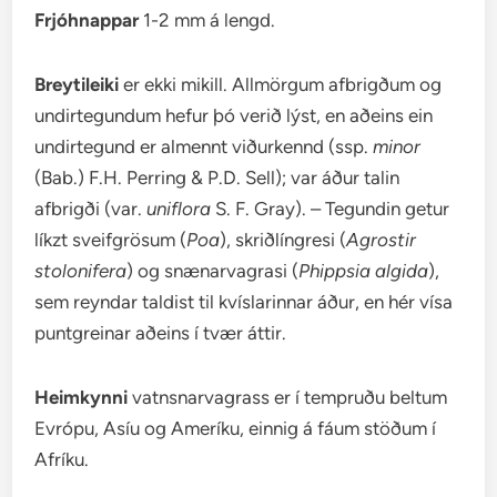
Frjóhnappar
1-2 mm á lengd.
Breytileiki
er ekki mikill. Allmörgum afbrigðum og
undirtegundum hefur þó verið lýst, en aðeins ein
undirtegund er almennt viðurkennd (ssp.
minor
(Bab.) F.H. Perring & P.D. Sell); var áður talin
afbrigði (var.
uniflora
S. F. Gray). – Tegundin getur
líkzt sveifgrösum (
Poa
), skriðlíngresi (
Agrostir
stolonifera
) og snænarvagrasi (
Phippsia algida
),
sem reyndar taldist til kvíslarinnar áður, en hér vísa
puntgreinar aðeins í tvær áttir.
Heimkynni
vatnsnarvagrass er í tempruðu beltum
Evrópu, Asíu og Ameríku, einnig á fáum stöðum í
Afríku.