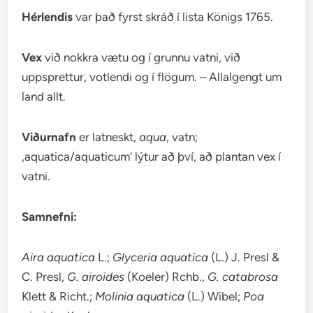
Hérlendis
var það fyrst skráð í lista Königs 1765.
Vex
við nokkra vætu og í grunnu vatni, við
uppsprettur, votlendi og í flögum. – Allalgengt um
land allt.
Viðurnafn
er latneskt,
aqua
, vatn;
‚aquatica/aquaticum‘ lýtur að því, að plantan vex í
vatni.
Samnefni:
Aira aquatica
L.;
Glyceria aquatica
(L.) J. Presl &
C. Presl,
G. airoides
(Koeler) Rchb.,
G. catabrosa
Klett & Richt.;
Molinia aquatica
(L.) Wibel;
Poa