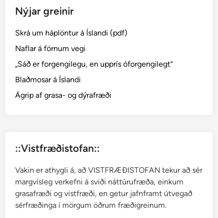
Nýjar greinir
Skrá um háplöntur á Íslandi (pdf)
Naflar á förnum vegi
„Sáð er forgengilegu, en upprís óforgengilegt“
Blaðmosar á Íslandi
Ágrip af grasa- og dýrafræði
::Vistfræðistofan::
Vakin er athygli á, að VISTFRÆÐISTOFAN tekur að sér
margvísleg verkefni á sviði náttúrufræða, einkum
grasafræði og vistfræði, en getur jafnframt útvegað
sérfræðinga í mörgum öðrum fræðigreinum.