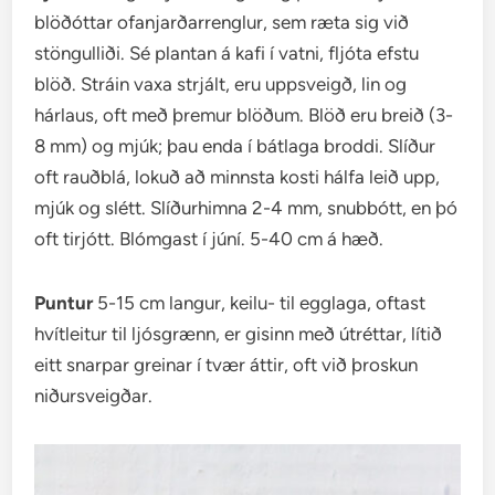
blöðóttar ofanjarðarrenglur, sem ræta sig við
stöngulliði. Sé plantan á kafi í vatni, fljóta efstu
blöð. Stráin vaxa strjált, eru uppsveigð, lin og
hárlaus, oft með þremur blöðum. Blöð eru breið (3-
8 mm) og mjúk; þau enda í bátlaga broddi. Slíður
oft rauðblá, lokuð að minnsta kosti hálfa leið upp,
mjúk og slétt. Slíðurhimna 2-4 mm, snubbótt, en þó
oft tirjótt. Blómgast í júní. 5-40 cm á hæð.
Puntur
5-15 cm langur, keilu- til egglaga, oftast
hvítleitur til ljósgrænn, er gisinn með útréttar, lítið
eitt snarpar greinar í tvær áttir, oft við þroskun
niðursveigðar.