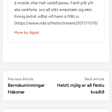
á mistök ofan hafi valdið þessu. Farið yrði yfir
alla verkferla, svo að slíkt endurtæki sig ekki.
Einnig birtist viðtal við hann á MBL.is
(https://www.mbl.is/frettir/innlent/2017/11/15/mikid_ti
More by Águst
Post
Previous
Nex
Previous Article
Next Article
article:
artic
Bernskuminningar
Helzti mjög er að flestu
navigation
Hákonar
kveðið