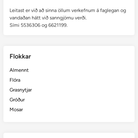
Leitast er við að sinna öllum verkefnum á faglegan og
vandaðan hátt við sanngjörnu verði.
Sími 5536306 og 6621199.
Flokkar
Almennt
Flóra
Grasnytjar
Gróður
Mosar