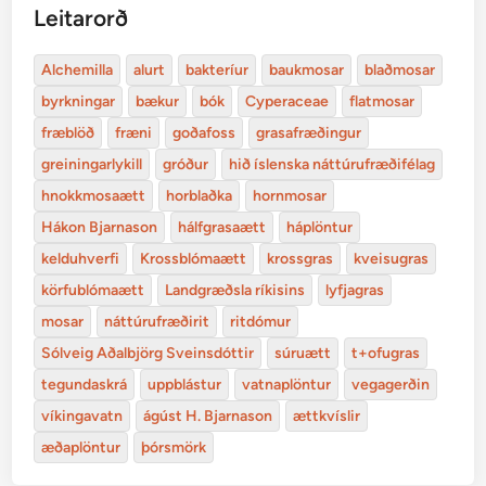
Leitarorð
Alchemilla
alurt
bakteríur
baukmosar
blaðmosar
byrkningar
bækur
bók
Cyperaceae
flatmosar
fræblöð
fræni
goðafoss
grasafræðingur
greiningarlykill
gróður
hið íslenska náttúrufræðifélag
hnokkmosaætt
horblaðka
hornmosar
Hákon Bjarnason
hálfgrasaætt
háplöntur
kelduhverfi
Krossblómaætt
krossgras
kveisugras
körfublómaætt
Landgræðsla ríkisins
lyfjagras
mosar
náttúrufræðirit
ritdómur
Sólveig Aðalbjörg Sveinsdóttir
súruætt
t+ofugras
tegundaskrá
uppblástur
vatnaplöntur
vegagerðin
víkingavatn
ágúst H. Bjarnason
ættkvíslir
æðaplöntur
þórsmörk