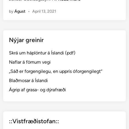
i
e
k
n
r
by
Águst
•
April 13, 2021
k
k
i
u
e
m
r
s
Nýjar greinir
h
í
æ
n
Skrá um háplöntur á Íslandi (pdf)
g
u
t
Naflar á förnum vegi
m
v
–
„Sáð er forgengilegu, en upprís óforgengilegt“
i
S
Blaðmosar á Íslandi
ð
ö
s
Ágrip af grasa- og dýrafræði
f
e
n
l
u
n
n
u
l
::Vistfræðistofan::
m
o