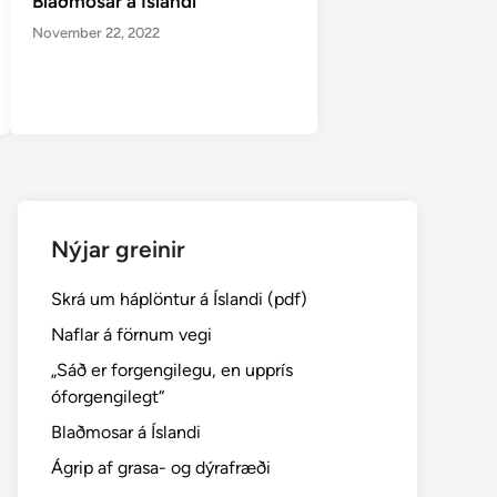
Blaðmosar á Íslandi
November 22, 2022
Nýjar greinir
Skrá um háplöntur á Íslandi (pdf)
Naflar á förnum vegi
„Sáð er forgengilegu, en upprís
óforgengilegt“
Blaðmosar á Íslandi
Ágrip af grasa- og dýrafræði