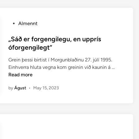
á
i
f
(
ö
p
P
r
Almennt
d
o
n
f
s
„Sáð er forgengilegu, en upprís
u
)
t
m
óforgengilegt“
e
v
Grein þessi birtist í Morgunblaðinu 27. júlí 1995.
d
e
„
Einhverra hluta vegna kom greinin við kaunin á …
i
g
S
Read more
n
i
á
by
Águst
•
May 15, 2023
ð
e
r
f
o
r
g