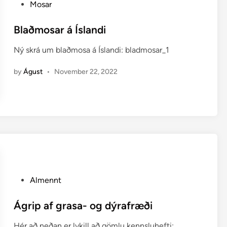
P
e
Mosar
o
n
s
Blaðmosar á Íslandi
g
t
i
Ný skrá um blaðmosa á Íslandi: bladmosar_1
e
l
d
e
by
Águst
•
November 22, 2022
i
g
n
u
,
e
n
u
p
p
r
P
Almennt
í
o
s
s
Ágrip af grasa- og dýrafræði
ó
t
f
Hér að neðan er lykill að gömlu kennsluhefti: