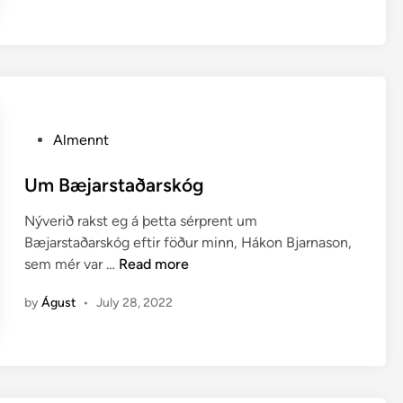
m
o
s
a
r
o
P
Almennt
g
o
h
s
Um Bæjarstaðarskóg
o
t
r
Nýverið rakst eg á þetta sérprent um
e
n
Bæjarstaðarskóg eftir föður minn, Hákon Bjarnason,
d
m
U
sem mér var …
Read more
i
o
m
n
s
by
Águst
•
July 28, 2022
B
a
æ
r
j
á
a
Í
r
s