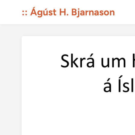
Skip
:: Ágúst H. Bjarnason
to
content