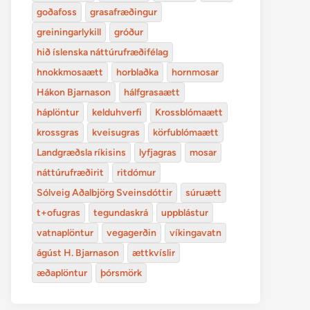
goðafoss
grasafræðingur
greiningarlykill
gróður
hið íslenska náttúrufræðifélag
hnokkmosaætt
horblaðka
hornmosar
Hákon Bjarnason
hálfgrasaætt
háplöntur
kelduhverfi
Krossblómaætt
krossgras
kveisugras
körfublómaætt
Landgræðsla ríkisins
lyfjagras
mosar
náttúrufræðirit
ritdómur
Sólveig Aðalbjörg Sveinsdóttir
súruætt
t+ofugras
tegundaskrá
uppblástur
vatnaplöntur
vegagerðin
víkingavatn
ágúst H. Bjarnason
ættkvíslir
æðaplöntur
þórsmörk