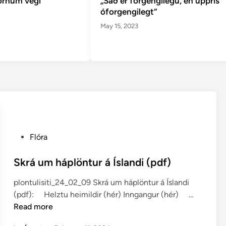
förnum vegi
„Sáð er forgengilegu, en upprís
óforgengilegt“
May 15, 2023
P
Flóra
o
s
Skrá um háplöntur á Íslandi (pdf)
t
plontulisiti_24_02_09 Skrá um háplöntur á Íslandi
e
S
(pdf): Helztu heimildir (hér) Inngangur (hér) …
d
k
Read more
i
r
n