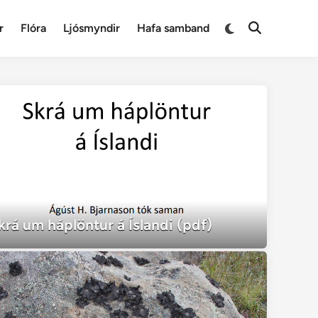
Switch
r
Flóra
Ljósmyndir
Hafa samband
Open
to
Search
dark
mode
krá um háplöntur á Íslandi (pdf)