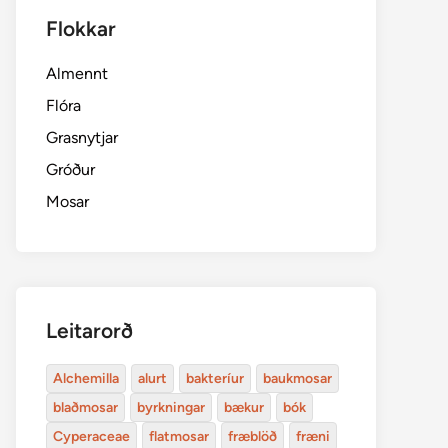
Flokkar
Almennt
Flóra
Grasnytjar
Gróður
Mosar
Leitarorð
Alchemilla
alurt
bakteríur
baukmosar
blaðmosar
byrkningar
bækur
bók
Cyperaceae
flatmosar
fræblöð
fræni