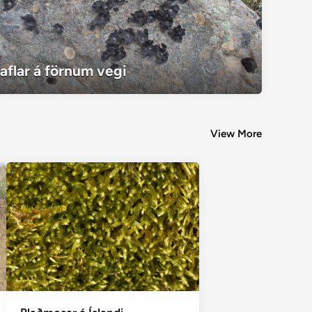
Naflar á förnum vegi
aflar á förnum vegi
View More