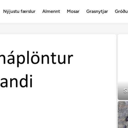
Nýjustu færslur
Almennt
Mosar
Grasnytjar
Gróðu
S