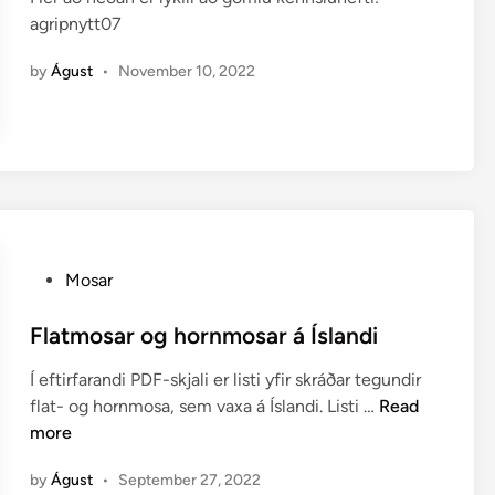
e
o
agripnytt07
d
r
i
g
by
Águst
•
November 10, 2022
n
e
n
g
i
l
e
g
P
Mosar
t
o
“
s
Flatmosar og hornmosar á Íslandi
t
Í eftirfarandi PDF-skjali er listi yfir skráðar tegundir
e
F
flat- og hornmosa, sem vaxa á Íslandi. Listi …
Read
d
l
more
i
a
n
by
Águst
•
September 27, 2022
t