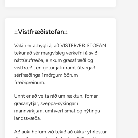
::Vistfræðistofan::
Vakin er athygli á, að VISTFRÆÐISTOFAN
tekur að sér margvísleg verkefni á sviði
náttúrufræða, einkum grasafræði og
vistfræði, en getur jafnframt útvegað
sérfræðinga í mörgum öðrum
fræðigreinum.
Unnt er að veita ráð um ræktun, fornar
grasanytjar, sveppa-sýkingar í
mannvirkjum, umhverfismat og nýtingu
landssvæða.
Að auki höfum við tekið að okkur yfirlestur