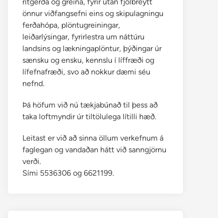
ritgerða og greina, fyrir utan fjölbreytt
önnur viðfangsefni eins og skipulagningu
ferðahópa, plöntugreiningar,
leiðarlýsingar, fyrirlestra um náttúru
landsins og lækningaplöntur, þýðingar úr
sænsku og ensku, kennslu í líffræði og
lífefnafræði, svo að nokkur dæmi séu
nefnd.
Þá höfum við nú tækjabúnað til þess að
taka loftmyndir úr tiltölulega lítilli hæð.
Leitast er við að sinna öllum verkefnum á
faglegan og vandaðan hátt við sanngjörnu
verði.
Sími 5536306 og 6621199.