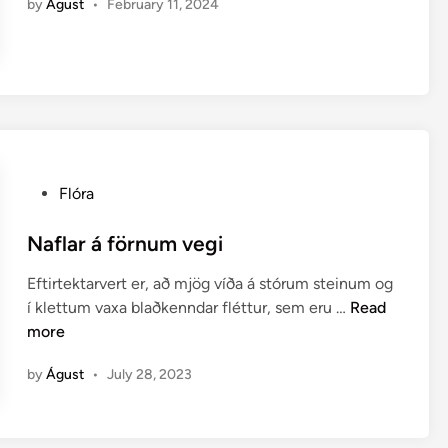
by
Águst
•
February 11, 2024
á
u
m
h
á
p
l
ö
P
Flóra
n
o
t
s
Naflar á förnum vegi
u
t
r
Eftirtektarvert er, að mjög víða á stórum steinum og
e
á
N
í klettum vaxa blaðkenndar fléttur, sem eru …
Read
d
Í
a
more
i
s
f
n
l
by
Águst
•
July 28, 2023
l
a
a
n
r
d