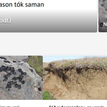
pdf)
N