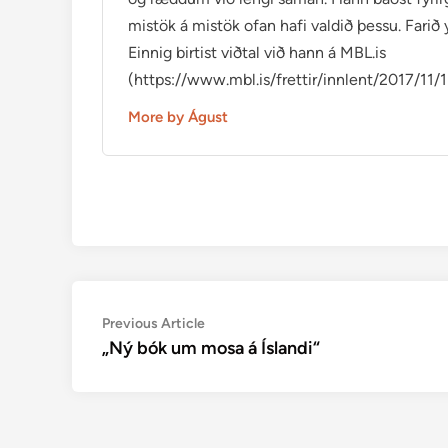
mistök á mistök ofan hafi valdið þessu. Farið yr
Einnig birtist viðtal við hann á MBL.is
(https://www.mbl.is/frettir/innlent/2017/11/1
More by Águst
Post
Previous
Previous Article
article:
„Ný bók um mosa á Íslandi“
navigation