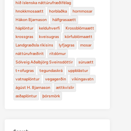
hið íslenska náttúrufræðifélag
hnokkmosaætt
horblaðka
hornmosar
Hákon Bjarnason
hálfgrasaætt
háplöntur
kelduhverfi
Krossblómaætt
krossgras
kveisugras
körfublómaætt
Landgræðsla ríkisins
lyfjagras
mosar
náttúrufræðirit
ritdómur
Sólveig Aðalbjörg Sveinsdóttir
súruætt
t+ofugras
tegundaskrá
uppblástur
vatnaplöntur
vegagerðin
víkingavatn
ágúst H. Bjarnason
ættkvíslir
æðaplöntur
þórsmörk