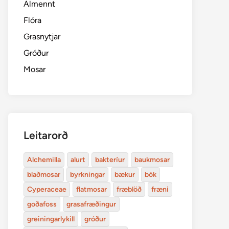
Almennt
Flóra
Grasnytjar
Gróður
Mosar
Leitarorð
Alchemilla
alurt
bakteríur
baukmosar
blaðmosar
byrkningar
bækur
bók
Cyperaceae
flatmosar
fræblöð
fræni
goðafoss
grasafræðingur
greiningarlykill
gróður