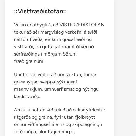
::Vistfræðistofan::
Vakin er athygli á, að VISTFRÆÐISTOFAN
tekur að sér margvísleg verkefni á sviði
náttúrufræða, einkum grasafræði og
vistfræði, en getur jafnframt útvegað
sérfræðinga í mörgum öðrum
fræðigreinum.
Unnt er að veita ráð um ræktun, fornar
grasanytjar, sveppa-sýkingar í
mannvirkjum, umhverfismat og nýtingu
landssvæða.
Að auki höfum við tekið að okkur yfirlestur
ritgerða og greina, fyrir utan fjölbreytt
önnur viðfangsefni eins og skipulagningu
ferðahópa, plöntugreiningar,