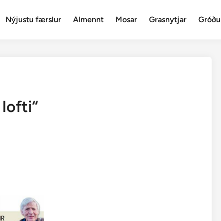
Nýjustu færslur
Almennt
Mosar
Grasnytjar
Gróðu
lofti“