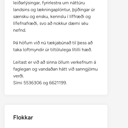
leiðarlýsingar, fyrirlestra um náttúru
landsins og lækningaplöntur, þýðingar úr
sænsku og ensku, kennslu í líffræði og
lífefnafræði, svo að nokkur dæmi séu
nefnd.
Þá höfum við nú tækjabúnað til þess að
taka loftmyndir úr tiltölulega lítilli hæð.
Leitast er við að sinna öllum verkefnum á
faglegan og vandaðan hátt við sanngjörnu
verði.
Sími 5536306 og 6621199.
Flokkar