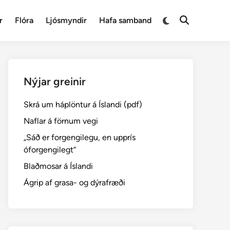
Switch
r
Flóra
Ljósmyndir
Hafa samband
Open
to
Search
dark
mode
Nýjar greinir
Skrá um háplöntur á Íslandi (pdf)
Naflar á förnum vegi
„Sáð er forgengilegu, en upprís
óforgengilegt“
Blaðmosar á Íslandi
Ágrip af grasa- og dýrafræði