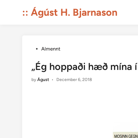
Skip
:: Ágúst H. Bjarnason
to
content
Posted
Almennt
in
„Ég hoppaði hæð mína í 
by
Águst
•
December 6, 2018