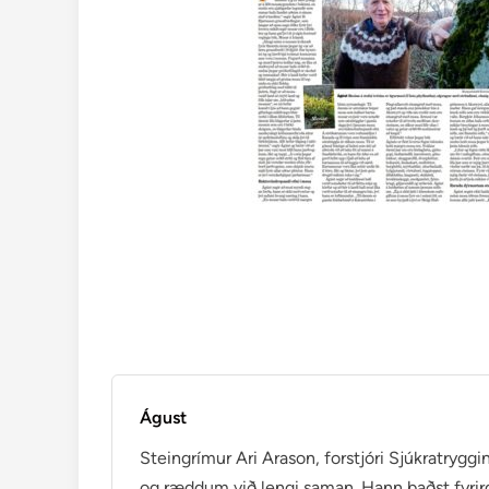
Águst
Steingrímur Ari Arason, forstjóri Sjúkratryggi
og ræddum við lengi saman. Hann baðst fyrir