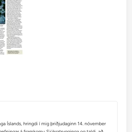
nga Íslands, hringdi í mig þriðjudaginn 14. nóvember
gefningar á framkomu Sjúkratrygginga og taldi, að