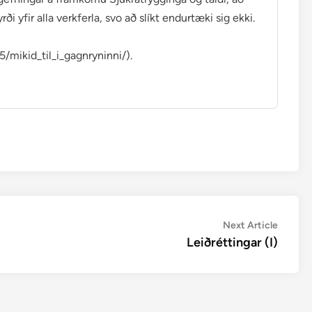
ði yfir alla verkferla, svo að slíkt endurtæki sig ekki.
5/mikid_til_i_gagnryninni/).
Next
Next Article
article:
Leiðréttingar (I)