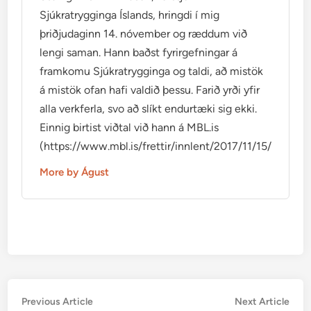
Sjúkratrygginga Íslands, hringdi í mig
þriðjudaginn 14. nóvember og ræddum við
lengi saman. Hann baðst fyrirgefningar á
framkomu Sjúkratrygginga og taldi, að mistök
á mistök ofan hafi valdið þessu. Farið yrði yfir
alla verkferla, svo að slíkt endurtæki sig ekki.
Einnig birtist viðtal við hann á MBL.is
(https://www.mbl.is/frettir/innlent/2017/11/15/mikid_ti
More by Águst
Post
Previous
Nex
Previous Article
Next Article