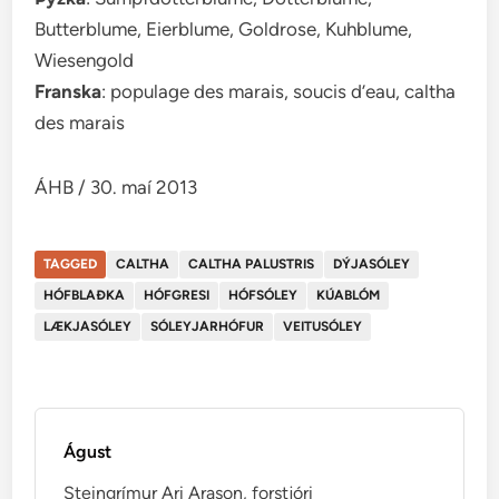
Butterblume, Eierblume, Goldrose, Kuhblume,
Wiesengold
Franska
: populage des marais, soucis d’eau, caltha
des marais
ÁHB / 30. maí 2013
TAGGED
CALTHA
CALTHA PALUSTRIS
DÝJASÓLEY
HÓFBLAÐKA
HÓFGRESI
HÓFSÓLEY
KÚABLÓM
LÆKJASÓLEY
SÓLEYJARHÓFUR
VEITUSÓLEY
Águst
Steingrímur Ari Arason, forstjóri