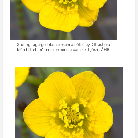
Stór og fagurgul blóm einkenna hófsóley. Oftast eru
blómhlífarblöð fimm en hér eru þau sex. Ljósm. ÁHB.