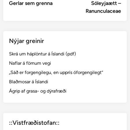
article:
artic
Gerlar sem grenna
Sóleyjaætt –
navigation
Ranunculaceae
Nýjar greinir
Skrá um háplöntur á Íslandi (pdf)
Naflar á förnum vegi
„Sáð er forgengilegu, en upprís óforgengilegt“
Blaðmosar á Íslandi
Ágrip af grasa- og dýrafræði
::Vistfræðistofan::