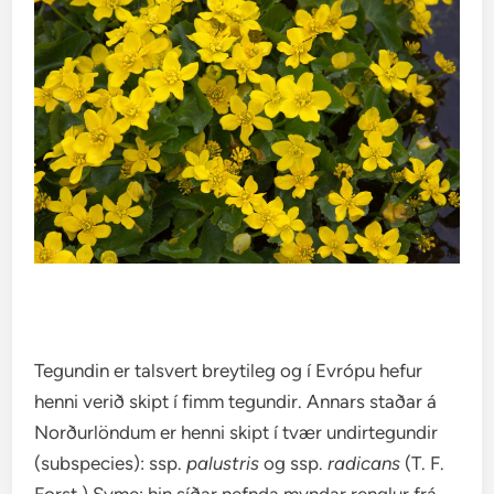
Tegundin er talsvert breytileg og í Evrópu hefur
henni verið skipt í fimm tegundir. Annars staðar á
Norðurlöndum er henni skipt í tvær undirtegundir
(subspecies): ssp.
palustris
og ssp.
radicans
(T. F.