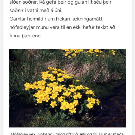
síðan soðnir. Þá gefa þeir og gulan lit séu þeir
soðnir í vatni með álúni.
Gamlar heimildir um frekari lækningamátt
hófsóleyjar munu vera til en ekki hefur tekizt að
finna þær enn.
Hófsóley vex í votlendi; mjög oft við læki og dý. Hún er meðal