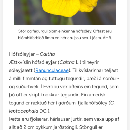
Stór og fagurgul blóm einkenna hófsóley. Oftast eru
blómhlífarblöð fimm en hér eru þau sex. Ljósm. ÁHB.
Hófsóleyjar –
Caltha
Ættkvíslin hófsóleyjar
(Caltha
L.) tilheyrir
sóleyjaætt (
Ranunculaceae
). Til kvíslarinnar teljast
á milli fimmtán og tuttugu tegundir, bæði á norður-
og suðurhveli. Í Evrópu vex aðeins ein tegund, sem
þó oft er skipt í nokkrar tegundir. Ein amerísk
tegund er ræktuð hér í görðum, fjallahófsóley
(C.
leptocephala
DC.).
Þetta eru fjölærar, hárlausar jurtir, sem vaxa upp af
allt að 2 cm þykkum jarðstöngli. Stöngull er