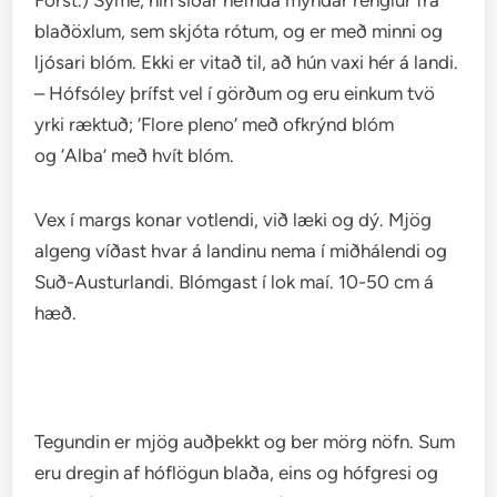
Forst.) Syme; hin síðar nefnda myndar renglur frá
blaðöxlum, sem skjóta rótum, og er með minni og
ljósari blóm. Ekki er vitað til, að hún vaxi hér á landi.
– Hófsóley þrífst vel í görðum og eru einkum tvö
yrki ræktuð; ‘Flore pleno’ með ofkrýnd blóm
og ‘Alba’ með hvít blóm.
Vex í margs konar votlendi, við læki og dý. Mjög
algeng víðast hvar á landinu nema í miðhálendi og
Suð-Austurlandi. Blómgast í lok maí. 10-50 cm á
hæð.
Tegundin er mjög auðþekkt og ber mörg nöfn. Sum
eru dregin af hóflögun blaða, eins og hófgresi og