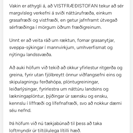
Vakin er athygli á, að VISTFRÆÐISTOFAN tekur að sér
margvísleg verkefni á sviði náttúrufræða, einkum
grasafræði og vistfræði, en getur jafnframt útvegað
sérfræðinga í mörgum öðrum fræðigreinum.
Unnt er að veita ráð um ræktun, fornar grasanytjar,
sveppa-sýkingar í mannvirkjum, umhverfismat og
nýtingu landssvæða.
Að auki höfum við tekið að okkur yfirlestur ritgerða og
greina, fyrir utan fjölbreytt önnur viðfangsefni eins og
skipulagningu ferðahópa, plöntugreiningar,
leiðarlýsingar, fyrirlestra um náttúru landsins og
lækningaplöntur, þýðingar úr sænsku og ensku,
kennslu í líffræði og lífefnafræði, svo að nokkur dæmi
séu nefnd.
Þá höfum við nú tækjabúnað til þess að taka
loftmyndir úr tiltölulega lítilli hæð.