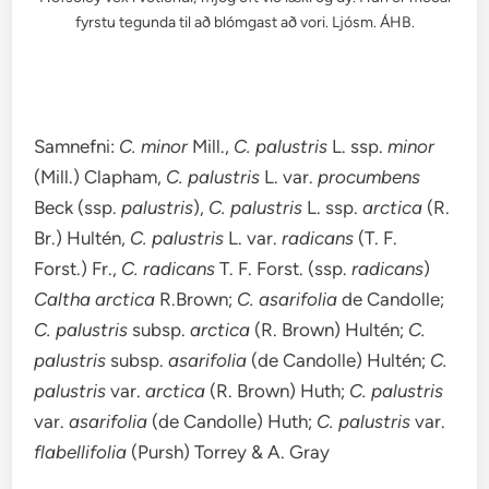
fyrstu tegunda til að blómgast að vori. Ljósm. ÁHB.
Samnefni:
C. minor
Mill.,
C. palustris
L. ssp.
minor
(Mill.) Clapham,
C. palustris
L. var.
procumbens
Beck (ssp.
palustris
),
C. palustris
L. ssp.
arctica
(R.
Br.) Hultén,
C. palustris
L. var.
radicans
(T. F.
Forst.) Fr.,
C. radicans
T. F. Forst. (ssp.
radicans
)
Caltha arctica
R.Brown;
C. asarifolia
de Candolle;
C. palustris
subsp.
arctica
(R. Brown) Hultén;
C.
palustris
subsp.
asarifolia
(de Candolle) Hultén;
C.
palustris
var.
arctica
(R. Brown) Huth;
C. palustris
var.
asarifolia
(de Candolle) Huth;
C. palustris
var.
flabellifolia
(Pursh) Torrey & A. Gray