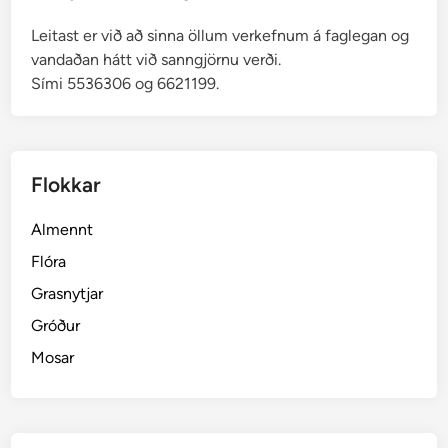
Leitast er við að sinna öllum verkefnum á faglegan og
vandaðan hátt við sanngjörnu verði.
Sími 5536306 og 6621199.
Flokkar
Almennt
Flóra
Grasnytjar
Gróður
Mosar