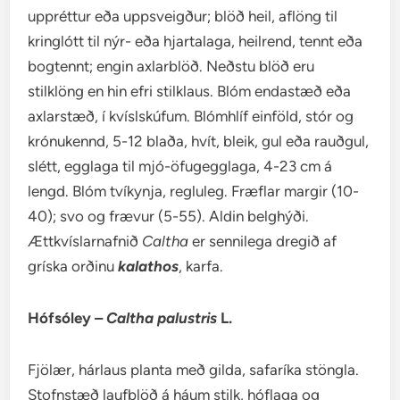
uppréttur eða uppsveigður; blöð heil, aflöng til
kringlótt til nýr- eða hjartalaga, heilrend, tennt eða
bogtennt; engin axlarblöð. Neðstu blöð eru
stilklöng en hin efri stilklaus. Blóm endastæð eða
axlarstæð, í kvíslskúfum. Blómhlíf einföld, stór og
krónukennd, 5-12 blaða, hvít, bleik, gul eða rauðgul,
slétt, egglaga til mjó-öfugegglaga, 4-23 cm á
lengd. Blóm tvíkynja, regluleg. Fræflar margir (10-
40); svo og frævur (5-55). Aldin belghýði.
Ættkvíslarnafnið
Caltha
er sennilega dregið af
gríska orðinu
kalathos
, karfa.
Hófsóley –
Caltha palustris
L.
Fjölær, hárlaus planta með gilda, safaríka stöngla.
Stofnstæð laufblöð á háum stilk, hóflaga og