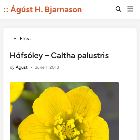
Skip
:: Ágúst H. Bjarnason
Mai
to
Open
Men
Search
content
Posted
Flóra
in
Hófsóley – Caltha palustris
by
Águst
•
June 1, 2013