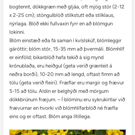
bogtennt, dökkgræn með gljáa, oft mjög stór (2-12
x 2-25 cm); stöngulblöð stilkstutt eða stilklaus,
nýrlaga. Blöð ekki fullvaxin fyrr en að blómgun
lokinni.
Blóm einstæð eða fá saman í kvíslskúf, blómleggir
gáróttir; blóm stór, 15-35 mm að þvermáli. Blómhlíf
er einföld; bikarblöð hafa tekið á sig mynd
krónublaða, eru heiðgul (geta verið grænleit á
neðra borði), 10-20 mm að lengd, oftast fimm að
tölu (geta verið fleiri). Fræflar eru margir og frævur
5-15 að tölu. Aldin er belghýði með mörgum
dökkbrúnum fræjum. – Í blóminu eru sykrukirtlar við
frævurnar en hvorki við blómhlífarblöð né fræfla
eins og er oftast. Blóm anga lítillega.