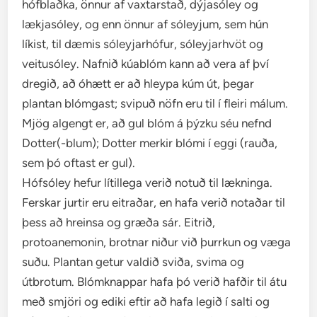
hófblaðka, önnur af vaxtarstað, dýjasóley og
lækjasóley, og enn önnur af sóleyjum, sem hún
líkist, til dæmis sóleyjarhófur, sóleyjarhvöt og
veitusóley. Nafnið kúablóm kann að vera af því
dregið, að óhætt er að hleypa kúm út, þegar
plantan blómgast; svipuð nöfn eru til í fleiri málum.
Mjög algengt er, að gul blóm á þýzku séu nefnd
Dotter(-blum); Dotter merkir blómi í eggi (rauða,
sem þó oftast er gul).
Hófsóley hefur lítillega verið notuð til lækninga.
Ferskar jurtir eru eitraðar, en hafa verið notaðar til
þess að hreinsa og græða sár. Eitrið,
protoanemonin, brotnar niður við þurrkun og væga
suðu. Plantan getur valdið sviða, svima og
útbrotum. Blómknappar hafa þó verið hafðir til átu
með smjöri og ediki eftir að hafa legið í salti og