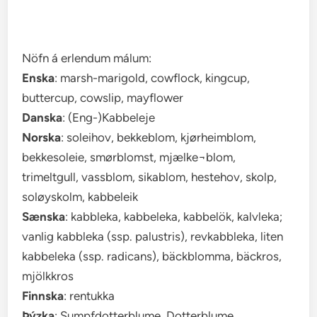
Nöfn á erlendum málum:
Enska
: marsh-marigold, cowflock, kingcup,
buttercup, cowslip, mayflower
Danska
: (Eng-)Kabbeleje
Norska
: soleihov, bekkeblom, kjørheimblom,
bekkesoleie, smørblomst, mjælke¬blom,
trimeltgull, vassblom, sikablom, hestehov, skolp,
soløyskolm, kabbeleik
Sænska
: kabbleka, kabbeleka, kabbelök, kalvleka;
vanlig kabbleka (ssp. palustris), revkabbleka, liten
kabbeleka (ssp. radicans), bäckblomma, bäckros,
mjölkkros
Finnska
: rentukka
Þýzka
: Sumpfdotterblume, Dotterblume,