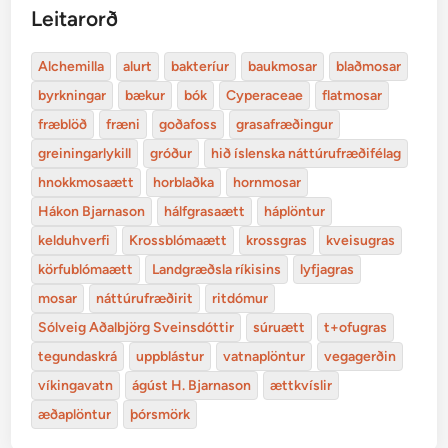
Leitarorð
Alchemilla
alurt
bakteríur
baukmosar
blaðmosar
byrkningar
bækur
bók
Cyperaceae
flatmosar
fræblöð
fræni
goðafoss
grasafræðingur
greiningarlykill
gróður
hið íslenska náttúrufræðifélag
hnokkmosaætt
horblaðka
hornmosar
Hákon Bjarnason
hálfgrasaætt
háplöntur
kelduhverfi
Krossblómaætt
krossgras
kveisugras
körfublómaætt
Landgræðsla ríkisins
lyfjagras
mosar
náttúrufræðirit
ritdómur
Sólveig Aðalbjörg Sveinsdóttir
súruætt
t+ofugras
tegundaskrá
uppblástur
vatnaplöntur
vegagerðin
víkingavatn
ágúst H. Bjarnason
ættkvíslir
æðaplöntur
þórsmörk