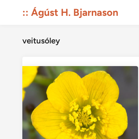
Skip
:: Ágúst H. Bjarnason
to
content
veitusóley