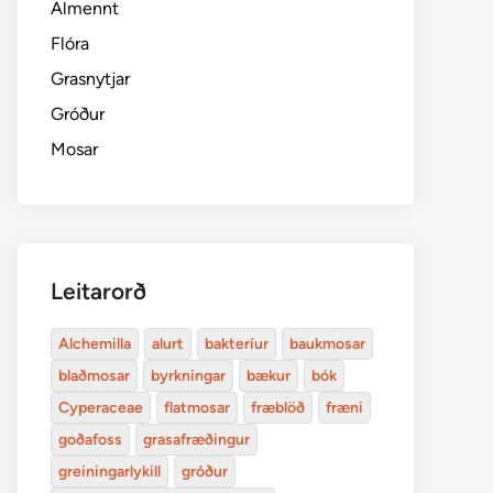
Almennt
Flóra
Grasnytjar
Gróður
Mosar
Leitarorð
Alchemilla
alurt
bakteríur
baukmosar
blaðmosar
byrkningar
bækur
bók
Cyperaceae
flatmosar
fræblöð
fræni
goðafoss
grasafræðingur
greiningarlykill
gróður