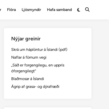
Switch
r
Flóra
Ljósmyndir
Hafa samband
Open
to
Search
dark
mode
Nýjar greinir
Skrá um háplöntur á Íslandi (pdf)
Naflar á förnum vegi
„Sáð er forgengilegu, en upprís
óforgengilegt“
Blaðmosar á Íslandi
Ágrip af grasa- og dýrafræði