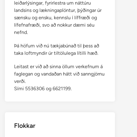
leiðarlýsingar, fyrirlestra um náttúru
landsins og lækningaplöntur, þýðingar úr
sænsku og ensku, kennslu í líffræði og
lífefnafræði, svo að nokkur dæmi séu
nefnd.
Þá höfum við nú tækjabúnað til þess að
taka loftmyndir úr tiltölulega lítilli hæð.
Leitast er við að sinna öllum verkefnum á
faglegan og vandaðan hátt við sanngjörnu
verði.
Sími 5536306 og 6621199.
Flokkar