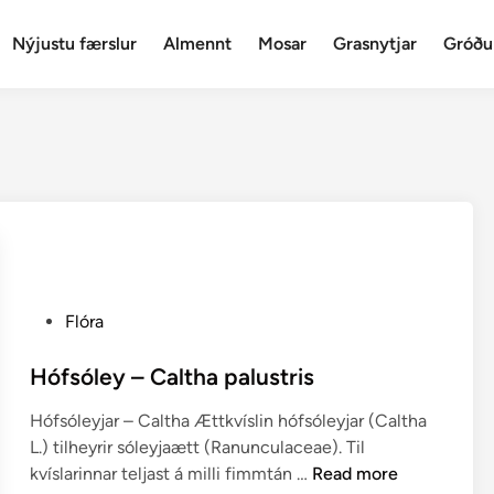
Nýjustu færslur
Almennt
Mosar
Grasnytjar
Gróðu
P
Flóra
o
s
Hófsóley – Caltha palustris
t
Hófsóleyjar – Caltha Ættkvíslin hófsóleyjar (Caltha
e
L.) tilheyrir sóleyjaætt (Ranunculaceae). Til
d
H
kvíslarinnar teljast á milli fimmtán …
Read more
i