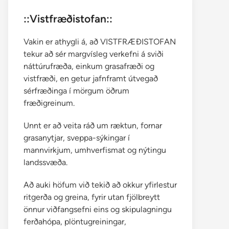
::Vistfræðistofan::
Vakin er athygli á, að VISTFRÆÐISTOFAN
tekur að sér margvísleg verkefni á sviði
náttúrufræða, einkum grasafræði og
vistfræði, en getur jafnframt útvegað
sérfræðinga í mörgum öðrum
fræðigreinum.
Unnt er að veita ráð um ræktun, fornar
grasanytjar, sveppa-sýkingar í
mannvirkjum, umhverfismat og nýtingu
landssvæða.
Að auki höfum við tekið að okkur yfirlestur
ritgerða og greina, fyrir utan fjölbreytt
önnur viðfangsefni eins og skipulagningu
ferðahópa, plöntugreiningar,