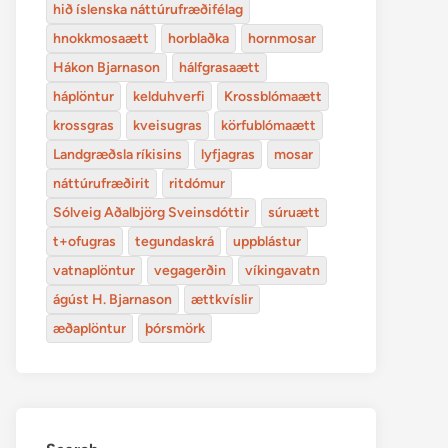
hið íslenska náttúrufræðifélag
hnokkmosaætt
horblaðka
hornmosar
Hákon Bjarnason
hálfgrasaætt
háplöntur
kelduhverfi
Krossblómaætt
krossgras
kveisugras
körfublómaætt
Landgræðsla ríkisins
lyfjagras
mosar
náttúrufræðirit
ritdómur
Sólveig Aðalbjörg Sveinsdóttir
súruætt
t+ofugras
tegundaskrá
uppblástur
vatnaplöntur
vegagerðin
víkingavatn
ágúst H. Bjarnason
ættkvíslir
æðaplöntur
þórsmörk