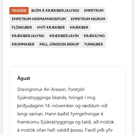
TAGGED
BLÓM Á KRÆKIBERJALYNGI
EMPETRUM
EMPETRUM HERMAPHRODITUM
EMPETRUM NIGRUM
FLÖSKUBER
HVÍT KRÆKIBER
KRÆKIBER
KRÆKIBERJALYNG
KRÆKIBERJAVÍN
KRÆKILYNG
KRUMMABER
PÁLL JÓNSSON BISKUP
TUNNUBER
Águst
Steingrímur Ari Arason, forstjóri
Sjúkratrygginga Íslands, hringdi í mig
þriðjudaginn 14. nóvember og ræddum við
lengi saman. Hann baðst fyrirgefningar á
framkomu Sjúkratrygginga og taldi, að mistök
á mistök ofan hafi valdið þessu. Farið yrði yfir