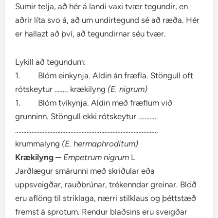
Sumir telja, að hér á landi vaxi tvær tegundir, en
aðrir líta svo á, að um undirtegund sé að ræða. Hér
er hallazt að því, að tegundirnar séu tvær.
Lykill að tegundum:
1. Blóm einkynja. Aldin án fræfla. Stöngull oft
rótskeytur …….. krækilyng
(E. nigrum
)
1. Blóm tvíkynja. Aldin með fræflum við
grunninn. Stöngull ekki rótskeytur …………
…………………………………………………………………………….
krummalyng
(E. hermaphroditum
)
Krækilyng
─
Empetrum nigrum
L
Jarðlægur smárunni með skriðular eða
uppsveigðar, rauðbrúnar, trékenndar greinar. Blöð
eru aflöng til striklaga, nærri stilklaus og þéttstæð
fremst á sprotum. Rendur blaðsins eru sveigðar