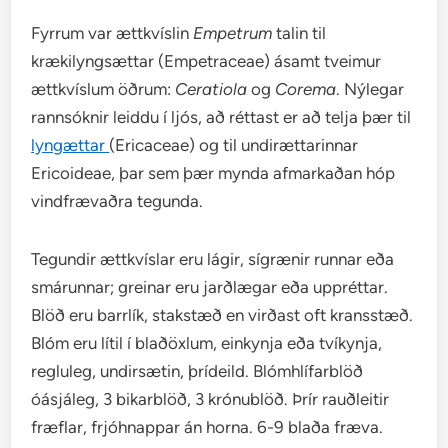
Fyrrum var ættkvíslin
Empetrum
talin til
krækilyngsættar (Empetraceae) ásamt tveimur
ættkvíslum öðrum:
Ceratiola
og
Corema
. Nýlegar
rannsóknir leiddu í ljós, að réttast er að telja þær til
lyngættar
(Ericaceae) og til undirættarinnar
Ericoideae, þar sem þær mynda afmarkaðan hóp
vindfrævaðra tegunda.
Tegundir ættkvíslar eru lágir, sígrænir runnar eða
smárunnar; greinar eru jarðlægar eða uppréttar.
Blöð eru barrlík, stakstæð en virðast oft kransstæð.
Blóm eru lítil í blaðöxlum, einkynja eða tvíkynja,
regluleg, undirsætin, þrídeild. Blómhlífarblöð
óásjáleg, 3 bikarblöð, 3 krónublöð. Þrír rauðleitir
fræflar, frjóhnappar án horna. 6-9 blaða fræva.