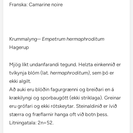
Franska: Camarine noire
Krummalyng─
Empetrum hermaphroditum
Hagerup
Mjög líkt undanfarandi tegund. Helzta einkennið er
tvíkynja blóm (lat.
hermaphroditum)
, sem þó er
ekki algilt.
Að auki eru blöðin fagurgrænni og breiðari en á
krækilyngi og sporbaugótt (ekki striklaga). Greinar
eru grófari og ekki rótskeytar. Steinaldinið er ívið
stærra og fræflarnir hanga oft við botn þess.
Litningatala: 2n=52.