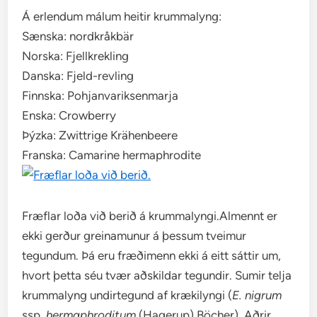
Á erlendum málum heitir krummalyng:
Sænska: nordkråkbär
Norska: Fjellkrekling
Danska: Fjeld-revling
Finnska: Pohjanvariksenmarja
Enska: Crowberry
Þýzka: Zwittrige Krähenbeere
Franska: Camarine hermaphrodite
Fræflar loða við berið á krummalyngi.Almennt er
ekki gerður greinamunur á þessum tveimur
tegundum. Þá eru fræðimenn ekki á eitt sáttir um,
hvort þetta séu tvær aðskildar tegundir. Sumir telja
krummalyng undirtegund af krækilyngi (
E. nigrum
ssp.
hermaphroditum
(Hagerup) Böcher). Aðrir