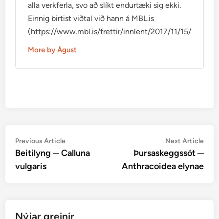
alla verkferla, svo að slíkt endurtæki sig ekki.
Einnig birtist viðtal við hann á MBL.is
(https://www.mbl.is/frettir/innlent/2017/11/15/mikid_ti
More by Águst
Post
Previous
Nex
Previous Article
Next Article
article:
artic
Beitilyng ─ Calluna
Þursaskeggssót ─
navigation
vulgaris
Anthracoidea elynae
Nýjar greinir