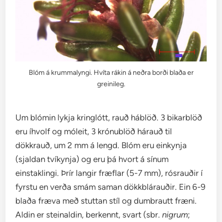
Blóm á krummalyngi. Hvíta rákin á neðra borði blaða er
greinileg.
Um blómin lykja kringlótt, rauð háblöð. 3 bikarblöð
eru íhvolf og móleit, 3 krónublöð hárauð til
dökkrauð, um 2 mm á lengd. Blóm eru einkynja
(sjaldan tvíkynja) og eru þá hvort á sínum
einstaklingi. Þrír langir fræflar (5-7 mm), rósrauðir í
fyrstu en verða smám saman dökkblárauðir. Ein 6-9
blaða fræva með stuttan stíl og dumbrautt fræni.
Aldin er steinaldin, berkennt, svart (sbr.
nigrum
;