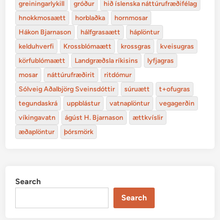
greiningarlykill
gróður
hið íslenska náttúrufræðifélag
hnokkmosaætt
horblaðka
hornmosar
Hákon Bjarnason
hálfgrasaætt
háplöntur
kelduhverfi
Krossblómaætt
krossgras
kveisugras
körfublómaætt
Landgræðsla ríkisins
lyfjagras
mosar
náttúrufræðirit
ritdómur
Sólveig Aðalbjörg Sveinsdóttir
súruætt
t+ofugras
tegundaskrá
uppblástur
vatnaplöntur
vegagerðin
víkingavatn
ágúst H. Bjarnason
ættkvíslir
æðaplöntur
þórsmörk
Search
Search