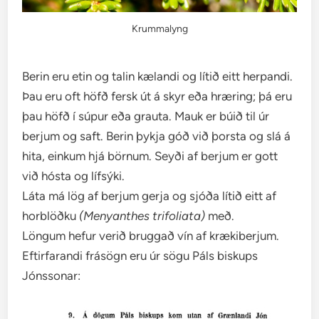
Krummalyng
Berin eru etin og talin kælandi og lítið eitt herpandi.
Þau eru oft höfð fersk út á skyr eða hræring; þá eru
þau höfð í súpur eða grauta. Mauk er búið til úr
berjum og saft. Berin þykja góð við þorsta og slá á
hita, einkum hjá börnum. Seyði af berjum er gott
við hósta og lífsýki.
Láta má lög af berjum gerja og sjóða lítið eitt af
horblöðku
(Menyanthes trifoliata)
með.
Löngum hefur verið bruggað vín af krækiberjum.
Eftirfarandi frásögn eru úr sögu Páls biskups
Jónssonar: