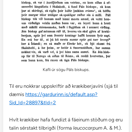
Kafli úr sögu Páls biskups.
Til eru nokkrar uppskriftir að krækiberjavíni (sjá til
dæmis
https://gardurinn.is/default.asp?
Sid_Id=28897&tId=2
Hvít krækiber hafa fundizt á fáeinum stöðum og eru
talin sérstakt tilbrigði (forma
leucocarpum
A. & M.).