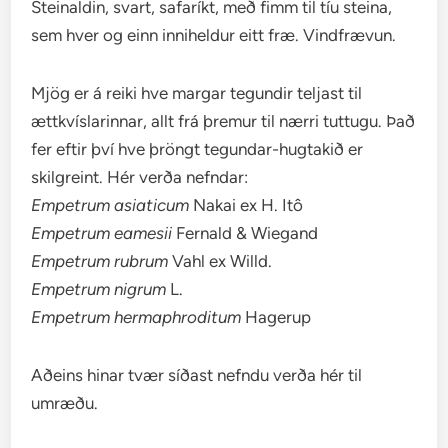
Steinaldin, svart, safaríkt, með fimm til tíu steina,
sem hver og einn inniheldur eitt fræ. Vindfrævun.
Mjög er á reiki hve margar tegundir teljast til
ættkvíslarinnar, allt frá þremur til nærri tuttugu. Það
fer eftir því hve þröngt tegundar-hugtakið er
skilgreint. Hér verða nefndar:
Empetrum asiaticum
Nakai ex H. Itô
Empetrum eamesii
Fernald & Wiegand
Empetrum rubrum
Vahl ex Willd.
Empetrum nigrum
L.
Empetrum hermaphroditum
Hagerup
Aðeins hinar tvær síðast nefndu verða hér til
umræðu.