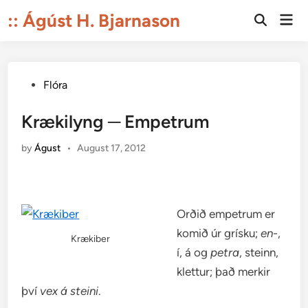
Skip
:: Ágúst H. Bjarnason
Mai
to
Open
Men
Search
content
Posted
Flóra
in
Krækilyng ─ Empetrum
by
Águst
•
August 17, 2012
Orðið empetrum er
komið úr grísku;
en
-,
Krækiber
í, á og
petra
, steinn,
klettur; það merkir
því
vex á steini
.