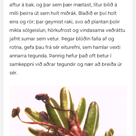
aftur á bak, og þar sem þær mætast, lítur bilið á
milli þeirra út sem hvít miðrák. Blaðið er því holt
eins og rör; þar geymist raki, svo að plantan þolir
mikla sólgeislun, hörkufrost og vindasama veðráttu
jafnt sumar sem vetur. Þegar blöðin falla af og
rotna, gefa þau frá sér eiturefni, sem hamlar vexti
annarra tegunda. Þannig hefur það oft betur í
samkeppni við aðrar tegundir og nær að breiða úr
sér.