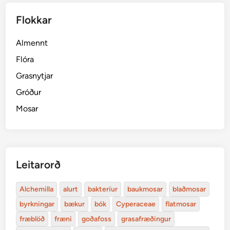
Flokkar
Almennt
Flóra
Grasnytjar
Gróður
Mosar
Leitarorð
Alchemilla
alurt
bakteríur
baukmosar
blaðmosar
byrkningar
bækur
bók
Cyperaceae
flatmosar
fræblöð
fræni
goðafoss
grasafræðingur