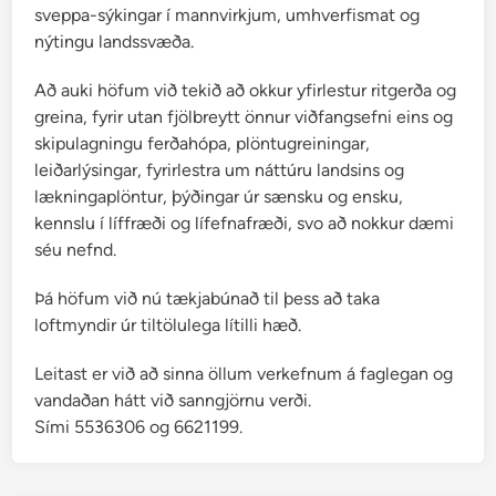
sveppa-sýkingar í mannvirkjum, umhverfismat og
nýtingu landssvæða.
Að auki höfum við tekið að okkur yfirlestur ritgerða og
greina, fyrir utan fjölbreytt önnur viðfangsefni eins og
skipulagningu ferðahópa, plöntugreiningar,
leiðarlýsingar, fyrirlestra um náttúru landsins og
lækningaplöntur, þýðingar úr sænsku og ensku,
kennslu í líffræði og lífefnafræði, svo að nokkur dæmi
séu nefnd.
Þá höfum við nú tækjabúnað til þess að taka
loftmyndir úr tiltölulega lítilli hæð.
Leitast er við að sinna öllum verkefnum á faglegan og
vandaðan hátt við sanngjörnu verði.
Sími 5536306 og 6621199.