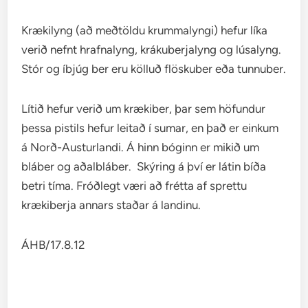
Krækilyng (að meðtöldu krummalyngi) hefur líka
verið nefnt hrafnalyng, krákuberjalyng og lúsalyng.
Stór og íbjúg ber eru kölluð flöskuber eða tunnuber.
Lítið hefur verið um krækiber, þar sem höfundur
þessa pistils hefur leitað í sumar, en það er einkum
á Norð-Austurlandi. Á hinn bóginn er mikið um
bláber og aðalbláber. Skýring á því er látin bíða
betri tíma. Fróðlegt væri að frétta af sprettu
krækiberja annars staðar á landinu.
ÁHB/17.8.12