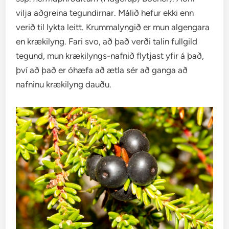
vilja aðgreina tegundirnar. Málið hefur ekki enn
verið til lykta leitt. Krummalyngið er mun algengara
en krækilyng. Fari svo, að það verði talin fullgild
tegund, mun krækilyngs-nafnið flytjast yfir á það,
því að það er óhæfa að ætla sér að ganga að
nafninu krækilyng dauðu.