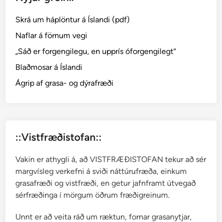
Skrá um háplöntur á Íslandi (pdf)
Naflar á förnum vegi
„Sáð er forgengilegu, en upprís óforgengilegt“
Blaðmosar á Íslandi
Ágrip af grasa- og dýrafræði
::Vistfræðistofan::
Vakin er athygli á, að VISTFRÆÐISTOFAN tekur að sér
margvísleg verkefni á sviði náttúrufræða, einkum
grasafræði og vistfræði, en getur jafnframt útvegað
sérfræðinga í mörgum öðrum fræðigreinum.
Unnt er að veita ráð um ræktun, fornar grasanytjar,