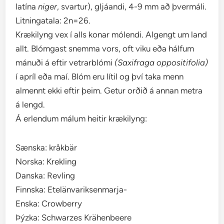
latína
niger
, svartur), gljáandi, 4-9 mm að þvermáli.
Litningatala: 2n=26.
Krækilyng vex í alls konar mólendi. Algengt um land
allt. Blómgast snemma vors, oft viku eða hálfum
mánuði á eftir vetrarblómi
(Saxifraga oppositifolia)
í apríl eða maí. Blóm eru lítil og því taka menn
almennt ekki eftir þeim. Getur orðið á annan metra
á lengd.
Á erlendum málum heitir krækilyng:
Sænska: kråkbär
Norska: Krekling
Danska: Revling
Finnska: Etelänvariksenmarja-
Enska: Crowberry
Þýzka: Schwarzes Krähenbeere