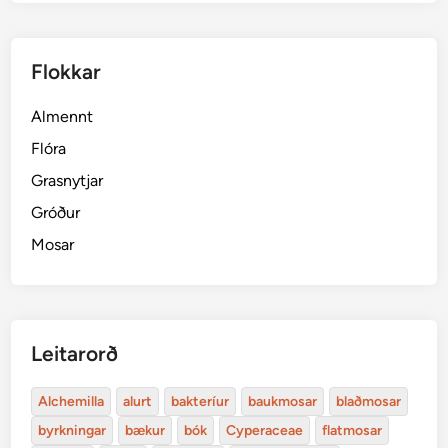
Flokkar
Almennt
Flóra
Grasnytjar
Gróður
Mosar
Leitarorð
Alchemilla
alurt
bakteríur
baukmosar
blaðmosar
byrkningar
bækur
bók
Cyperaceae
flatmosar