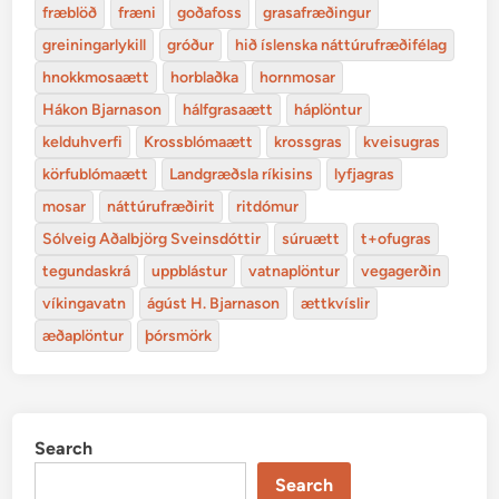
fræblöð
fræni
goðafoss
grasafræðingur
greiningarlykill
gróður
hið íslenska náttúrufræðifélag
hnokkmosaætt
horblaðka
hornmosar
Hákon Bjarnason
hálfgrasaætt
háplöntur
kelduhverfi
Krossblómaætt
krossgras
kveisugras
körfublómaætt
Landgræðsla ríkisins
lyfjagras
mosar
náttúrufræðirit
ritdómur
Sólveig Aðalbjörg Sveinsdóttir
súruætt
t+ofugras
tegundaskrá
uppblástur
vatnaplöntur
vegagerðin
víkingavatn
ágúst H. Bjarnason
ættkvíslir
æðaplöntur
þórsmörk
Search
Search