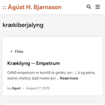
Skip
:: Ágúst H. Bjarnason
Mai
to
Open
Men
Search
content
krækiberjalyng
P
Flóra
o
s
Krækilyng ─ Empetrum
t
Orðið empetrum er komið úr grísku; en-, í, á og petra,
e
K
steinn, klettur; það merkir því …
Read more
d
r
i
by
Águst
•
August 17, 2012
æ
n
k
i