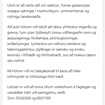
Unnt er að veita ráð um ræktun, fornar grasanytjar,
sveppa-sýkingar í mannvirkjum, umhverfismat og
nýtingu landssvæða.
Að auki höfum við tekið að okkur yfirlestur ritgerða og
greina, fyrir utan fjölbreytt önnur viðfangsefni eins og
skipulagningu ferðahópa, plöntugreiningar,
leiðarlýsingar, fyrirlestra um náttúru landsins og
lækningaplöntur, þýðingar úr sænsku og ensku,
kennslu í líffræði og lífefnafræði, svo að nokkur dæmi
séu nefnd.
Þá höfum við nú tækjabúnað til þess að taka
loftmyndir úr tiltölulega lítilli hæð.
Leitast er við að sinna öllum verkefnum á faglegan og
vandaðan hátt við sanngjörnu verði.
Sími 5536306 og 6621199.