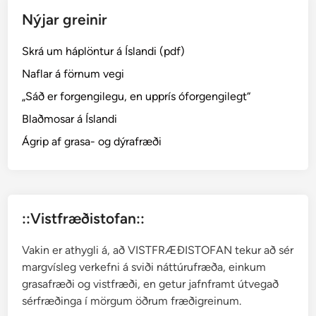
l
Nýjar greinir
y
n
Skrá um háplöntur á Íslandi (pdf)
g
─
Naflar á förnum vegi
E
„Sáð er forgengilegu, en upprís óforgengilegt“
m
Blaðmosar á Íslandi
p
e
Ágrip af grasa- og dýrafræði
t
r
u
m
::Vistfræðistofan::
Vakin er athygli á, að VISTFRÆÐISTOFAN tekur að sér
margvísleg verkefni á sviði náttúrufræða, einkum
grasafræði og vistfræði, en getur jafnframt útvegað
sérfræðinga í mörgum öðrum fræðigreinum.