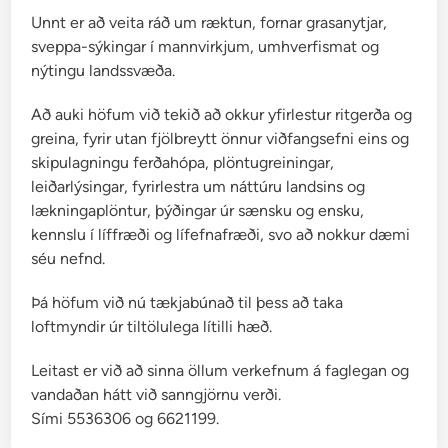
Unnt er að veita ráð um ræktun, fornar grasanytjar,
sveppa-sýkingar í mannvirkjum, umhverfismat og
nýtingu landssvæða.
Að auki höfum við tekið að okkur yfirlestur ritgerða og
greina, fyrir utan fjölbreytt önnur viðfangsefni eins og
skipulagningu ferðahópa, plöntugreiningar,
leiðarlýsingar, fyrirlestra um náttúru landsins og
lækningaplöntur, þýðingar úr sænsku og ensku,
kennslu í líffræði og lífefnafræði, svo að nokkur dæmi
séu nefnd.
Þá höfum við nú tækjabúnað til þess að taka
loftmyndir úr tiltölulega lítilli hæð.
Leitast er við að sinna öllum verkefnum á faglegan og
vandaðan hátt við sanngjörnu verði.
Sími 5536306 og 6621199.