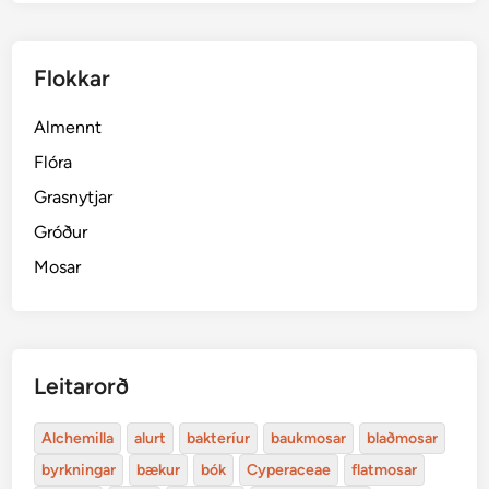
Flokkar
Almennt
Flóra
Grasnytjar
Gróður
Mosar
Leitarorð
Alchemilla
alurt
bakteríur
baukmosar
blaðmosar
byrkningar
bækur
bók
Cyperaceae
flatmosar