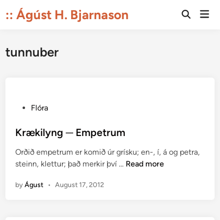
Skip
:: Ágúst H. Bjarnason
Mai
to
Open
Men
Search
content
tunnuber
P
Flóra
o
s
Krækilyng ─ Empetrum
t
Orðið empetrum er komið úr grísku; en-, í, á og petra,
e
K
steinn, klettur; það merkir því …
Read more
d
r
i
by
Águst
•
August 17, 2012
æ
n
k
i