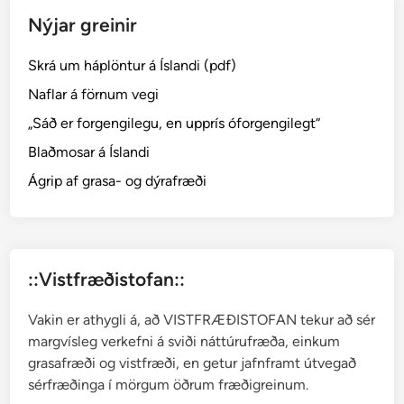
l
Nýjar greinir
y
n
Skrá um háplöntur á Íslandi (pdf)
g
─
Naflar á förnum vegi
E
„Sáð er forgengilegu, en upprís óforgengilegt“
m
Blaðmosar á Íslandi
p
e
Ágrip af grasa- og dýrafræði
t
r
u
m
::Vistfræðistofan::
Vakin er athygli á, að VISTFRÆÐISTOFAN tekur að sér
margvísleg verkefni á sviði náttúrufræða, einkum
grasafræði og vistfræði, en getur jafnframt útvegað
sérfræðinga í mörgum öðrum fræðigreinum.