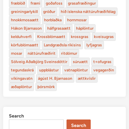
fræblöð
fræni
goðafoss
grasafræðingur
greiningarlykill
gróður
hið íslenska náttúrufræðifélag
hnokkmosaætt
horblaðka
hornmosar
Hákon Bjarnason
hálfgrasaætt
háplöntur
kelduhverfi
Krossblómaætt
krossgras
kveisugras
körfublómaætt
Landgræðsla ríkisins
lyfjagras
mosar
náttúrufræðirit
ritdómur
Sólveig Aðalbjörg Sveinsdóttir
súruætt
t+ofugras
tegundaskrá
uppblástur
vatnaplöntur
vegagerðin
víkingavatn
ágúst H. Bjarnason
ættkvíslir
æðaplöntur
þórsmörk
Search
Search