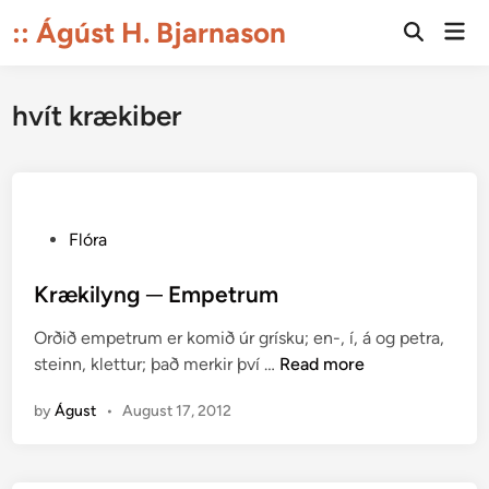
Skip
:: Ágúst H. Bjarnason
Mai
to
Open
Men
Search
content
hvít krækiber
P
Flóra
o
s
Krækilyng ─ Empetrum
t
Orðið empetrum er komið úr grísku; en-, í, á og petra,
e
K
steinn, klettur; það merkir því …
Read more
d
r
i
by
Águst
•
August 17, 2012
æ
n
k
i