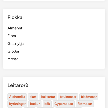
Flokkar
Almennt
Flóra
Grasnytjar
Gróður
Mosar
Leitarorð
Alchemilla
alurt
bakteríur
baukmosar
blaðmosar
byrkningar
bækur
bók
Cyperaceae
flatmosar