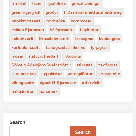
fræblöð
fræni
goðafoss
grasafræðingur
greiningarlykill
gróður
hið íslenska náttúrufræðifélag
hnokkmosaætt
horblaðka
hornmosar
Hákon Bjarnason
hálfgrasaætt
háplöntur
kelduhverfi
Krossblómaætt
krossgras
kveisugras
körfublómaætt
Landgræðsla ríkisins
lyfjagras
mosar
náttúrufræðirit
ritdómur
Sólveig Aðalbjörg Sveinsdóttir
súruætt
t+ofugras
tegundaskrá
uppblástur
vatnaplöntur
vegagerðin
víkingavatn
ágúst H. Bjarnason
ættkvíslir
æðaplöntur
þórsmörk
Search
Search