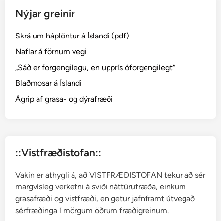
l
Nýjar greinir
y
n
Skrá um háplöntur á Íslandi (pdf)
g
─
Naflar á förnum vegi
E
„Sáð er forgengilegu, en upprís óforgengilegt“
m
Blaðmosar á Íslandi
p
e
Ágrip af grasa- og dýrafræði
t
r
u
m
::Vistfræðistofan::
Vakin er athygli á, að VISTFRÆÐISTOFAN tekur að sér
margvísleg verkefni á sviði náttúrufræða, einkum
grasafræði og vistfræði, en getur jafnframt útvegað
sérfræðinga í mörgum öðrum fræðigreinum.