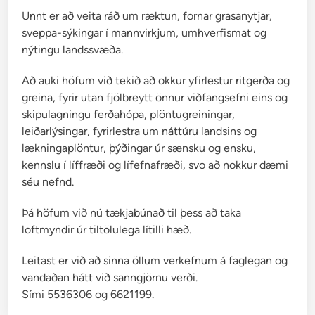
Unnt er að veita ráð um ræktun, fornar grasanytjar,
sveppa-sýkingar í mannvirkjum, umhverfismat og
nýtingu landssvæða.
Að auki höfum við tekið að okkur yfirlestur ritgerða og
greina, fyrir utan fjölbreytt önnur viðfangsefni eins og
skipulagningu ferðahópa, plöntugreiningar,
leiðarlýsingar, fyrirlestra um náttúru landsins og
lækningaplöntur, þýðingar úr sænsku og ensku,
kennslu í líffræði og lífefnafræði, svo að nokkur dæmi
séu nefnd.
Þá höfum við nú tækjabúnað til þess að taka
loftmyndir úr tiltölulega lítilli hæð.
Leitast er við að sinna öllum verkefnum á faglegan og
vandaðan hátt við sanngjörnu verði.
Sími 5536306 og 6621199.