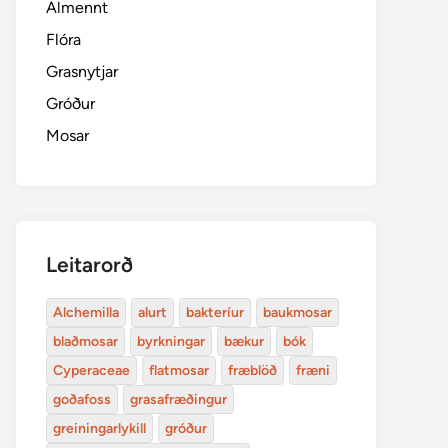
Almennt
Flóra
Grasnytjar
Gróður
Mosar
Leitarorð
Alchemilla
alurt
bakteríur
baukmosar
blaðmosar
byrkningar
bækur
bók
Cyperaceae
flatmosar
fræblöð
fræni
goðafoss
grasafræðingur
greiningarlykill
gróður