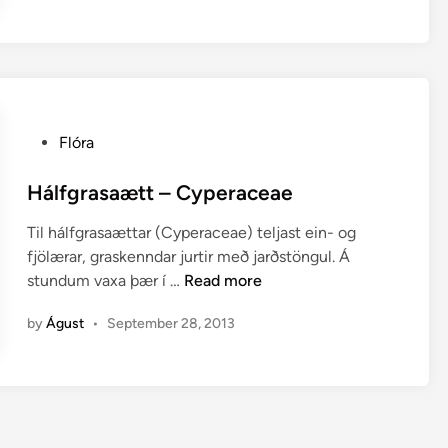
i
r
–
C
a
r
P
Flóra
e
o
x
s
Hálfgrasaætt – Cyperaceae
t
Til hálfgrasaættar (Cyperaceae) teljast ein- og
e
fjölærar, graskenndar jurtir með jarðstöngul. Á
d
H
stundum vaxa þær í …
Read more
i
á
n
by
Águst
•
September 28, 2013
l
f
g
r
a
s