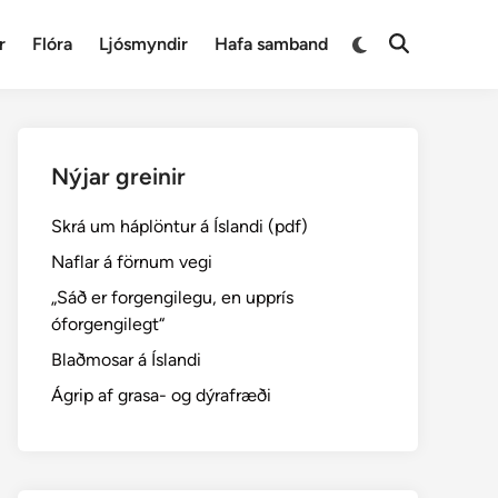
Switch
r
Flóra
Ljósmyndir
Hafa samband
Open
to
Search
dark
mode
Nýjar greinir
Skrá um háplöntur á Íslandi (pdf)
Naflar á förnum vegi
„Sáð er forgengilegu, en upprís
óforgengilegt“
Blaðmosar á Íslandi
Ágrip af grasa- og dýrafræði