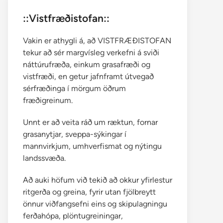
::Vistfræðistofan::
Vakin er athygli á, að VISTFRÆÐISTOFAN
tekur að sér margvísleg verkefni á sviði
náttúrufræða, einkum grasafræði og
vistfræði, en getur jafnframt útvegað
sérfræðinga í mörgum öðrum
fræðigreinum.
Unnt er að veita ráð um ræktun, fornar
grasanytjar, sveppa-sýkingar í
mannvirkjum, umhverfismat og nýtingu
landssvæða.
Að auki höfum við tekið að okkur yfirlestur
ritgerða og greina, fyrir utan fjölbreytt
önnur viðfangsefni eins og skipulagningu
ferðahópa, plöntugreiningar,