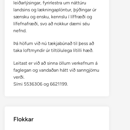
leiðarlýsingar, fyrirlestra um náttúru
landsins og lækningaplöntur, þýðingar úr
sænsku og ensku, kennslu í líffræði og
lífefnafræði, svo að nokkur dæmi séu
nefnd.
Þá höfum við nú tækjabúnað til þess að
taka loftmyndir úr tiltölulega lítilli hæð.
Leitast er við að sinna öllum verkefnum á
faglegan og vandaðan hátt við sanngjörnu
verði.
Sími 5536306 og 6621199.
Flokkar