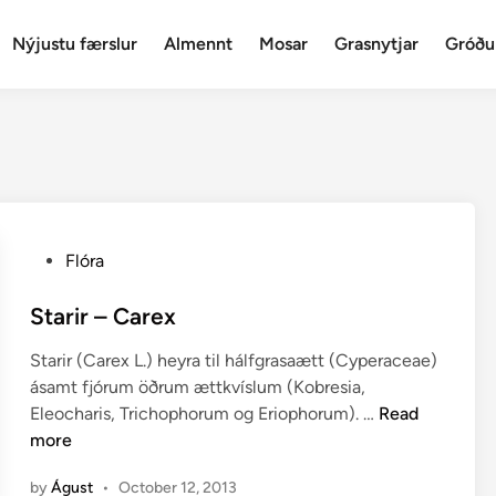
Nýjustu færslur
Almennt
Mosar
Grasnytjar
Gróðu
P
Flóra
o
s
Starir – Carex
t
Starir (Carex L.) heyra til hálfgrasaætt (Cyperaceae)
e
ásamt fjórum öðrum ættkvíslum (Kobresia,
d
S
Eleocharis, Trichophorum og Eriophorum). …
Read
i
t
more
n
a
by
Águst
•
October 12, 2013
r