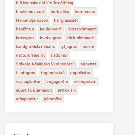
hið íslenska náttúrufræðifélag
hnokkmosaætt
horblaðka
hornmosar
Hákon Bjarnason
hálfgrasaætt
háplöntur
kelduhverfi
Krossblómaætt
krossgras
kveisugras
körfublómaætt
Landgræðsla ríkisins
lyfjagras
mosar
náttúrufræðirit
ritdómur
Sólveig Aðalbjörg Sveinsdóttir
súruætt
t+ofugras
tegundaskrá
uppblástur
vatnaplöntur
vegagerðin
víkingavatn
ágúst H. Bjarnason
ættkvíslir
æðaplöntur
þórsmörk