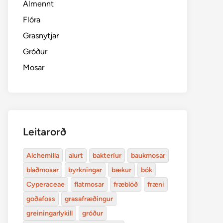
Almennt
Flóra
Grasnytjar
Gróður
Mosar
Leitarorð
Alchemilla
alurt
bakteríur
baukmosar
blaðmosar
byrkningar
bækur
bók
Cyperaceae
flatmosar
fræblöð
fræni
goðafoss
grasafræðingur
greiningarlykill
gróður