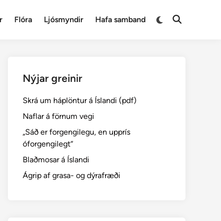
Switch
r
Flóra
Ljósmyndir
Hafa samband
Open
to
Search
dark
mode
Nýjar greinir
Skrá um háplöntur á Íslandi (pdf)
Naflar á förnum vegi
„Sáð er forgengilegu, en upprís
óforgengilegt“
Blaðmosar á Íslandi
Ágrip af grasa- og dýrafræði