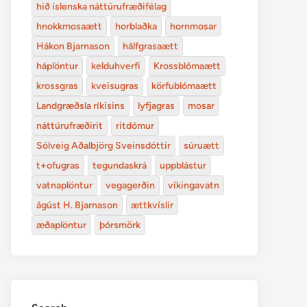
hið íslenska náttúrufræðifélag
hnokkmosaætt
horblaðka
hornmosar
Hákon Bjarnason
hálfgrasaætt
háplöntur
kelduhverfi
Krossblómaætt
krossgras
kveisugras
körfublómaætt
Landgræðsla ríkisins
lyfjagras
mosar
náttúrufræðirit
ritdómur
Sólveig Aðalbjörg Sveinsdóttir
súruætt
t+ofugras
tegundaskrá
uppblástur
vatnaplöntur
vegagerðin
víkingavatn
ágúst H. Bjarnason
ættkvíslir
æðaplöntur
þórsmörk