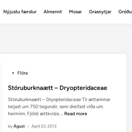
Nýjustu færslur
Almennt
Mosar
Grasnytjar
Gróðu
P
Flóra
o
s
Stóruburknaætt – Dryopteridaceae
t
Stóruburknaætt – Dryopteridaceae Til ættarinnar
e
teljast um 750 tegundir, sem dreifast víða um
d
S
heiminn. Fjöldi ættkvísla …
Read more
i
t
n
by
Águst
•
April 23, 2013
ó