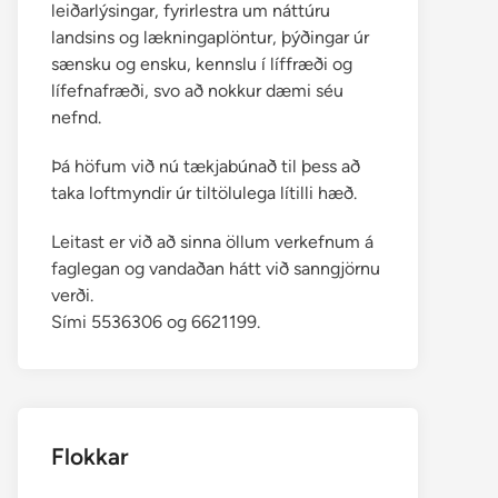
leiðarlýsingar, fyrirlestra um náttúru
landsins og lækningaplöntur, þýðingar úr
sænsku og ensku, kennslu í líffræði og
lífefnafræði, svo að nokkur dæmi séu
nefnd.
Þá höfum við nú tækjabúnað til þess að
taka loftmyndir úr tiltölulega lítilli hæð.
Leitast er við að sinna öllum verkefnum á
faglegan og vandaðan hátt við sanngjörnu
verði.
Sími 5536306 og 6621199.
Flokkar