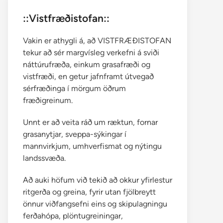
::Vistfræðistofan::
Vakin er athygli á, að VISTFRÆÐISTOFAN
tekur að sér margvísleg verkefni á sviði
náttúrufræða, einkum grasafræði og
vistfræði, en getur jafnframt útvegað
sérfræðinga í mörgum öðrum
fræðigreinum.
Unnt er að veita ráð um ræktun, fornar
grasanytjar, sveppa-sýkingar í
mannvirkjum, umhverfismat og nýtingu
landssvæða.
Að auki höfum við tekið að okkur yfirlestur
ritgerða og greina, fyrir utan fjölbreytt
önnur viðfangsefni eins og skipulagningu
ferðahópa, plöntugreiningar,