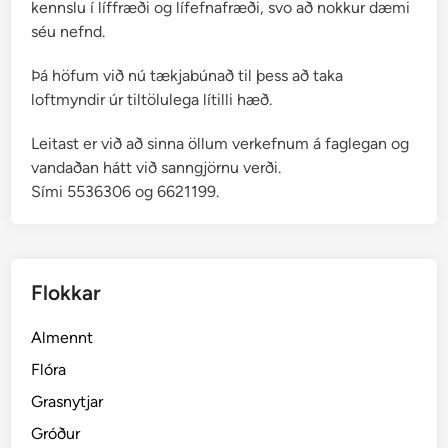
kennslu í líffræði og lífefnafræði, svo að nokkur dæmi
séu nefnd.
Þá höfum við nú tækjabúnað til þess að taka
loftmyndir úr tiltölulega lítilli hæð.
Leitast er við að sinna öllum verkefnum á faglegan og
vandaðan hátt við sanngjörnu verði.
Sími 5536306 og 6621199.
Flokkar
Almennt
Flóra
Grasnytjar
Gróður