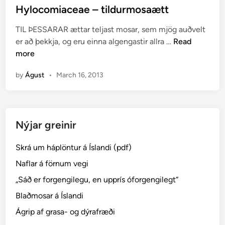
ú
s
Hylocomiaceae – tildurmosaætt
m
t
s
TIL ÞESSARAR ættar teljast mosar, sem mjög auðvelt
e
H
l
er að þekkja, og eru einna algengastir allra …
Read
d
y
o
more
i
l
f
n
by
Águst
•
March 16, 2013
o
t
c
i
o
?
m
Nýjar greinir
i
a
Skrá um háplöntur á Íslandi (pdf)
c
e
Naflar á förnum vegi
a
„Sáð er forgengilegu, en upprís óforgengilegt“
e
Blaðmosar á Íslandi
–
t
Ágrip af grasa- og dýrafræði
i