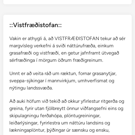
l
d
u
::Vistfræðistofan::
r
m
Vakin er athygli á, að VISTFRÆÐISTOFAN tekur að sér
o
margvísleg verkefni á sviði náttúrufræða, einkum
s
grasafræði og vistfræði, en getur jafnframt útvegað
a
sérfræðinga í mörgum öðrum fræðigreinum.
æ
t
Unnt er að veita ráð um ræktun, fornar grasanytjar,
t
sveppa-sýkingar í mannvirkjum, umhverfismat og
nýtingu landssvæða.
Að auki höfum við tekið að okkur yfirlestur ritgerða og
greina, fyrir utan fjölbreytt önnur viðfangsefni eins og
skipulagningu ferðahópa, plöntugreiningar,
leiðarlýsingar, fyrirlestra um náttúru landsins og
lækningaplöntur, þýðingar úr sænsku og ensku,