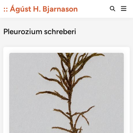
Skip
:: Ágúst H. Bjarnason
Mai
to
Open
Men
Search
content
Pleurozium schreberi