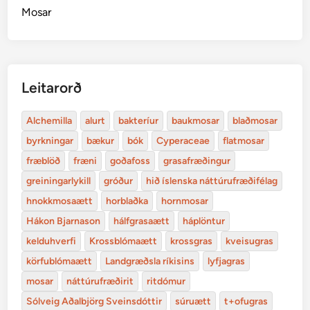
Mosar
Leitarorð
Alchemilla
alurt
bakteríur
baukmosar
blaðmosar
byrkningar
bækur
bók
Cyperaceae
flatmosar
fræblöð
fræni
goðafoss
grasafræðingur
greiningarlykill
gróður
hið íslenska náttúrufræðifélag
hnokkmosaætt
horblaðka
hornmosar
Hákon Bjarnason
hálfgrasaætt
háplöntur
kelduhverfi
Krossblómaætt
krossgras
kveisugras
körfublómaætt
Landgræðsla ríkisins
lyfjagras
mosar
náttúrufræðirit
ritdómur
Sólveig Aðalbjörg Sveinsdóttir
súruætt
t+ofugras