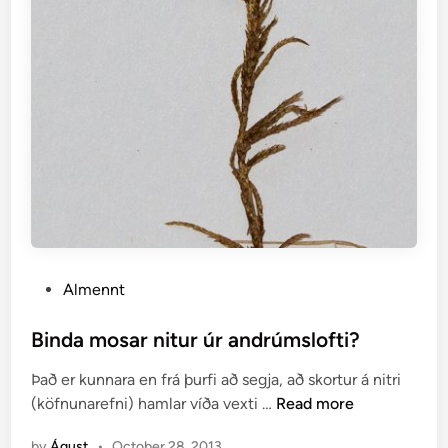
P
Almennt
o
s
Binda mosar nitur úr andrúmslofti?
t
Það er kunnara en frá þurfi að segja, að skortur á nitri
e
B
(köfnunarefni) hamlar víða vexti …
Read more
d
i
i
by
Águst
•
October 28, 2013