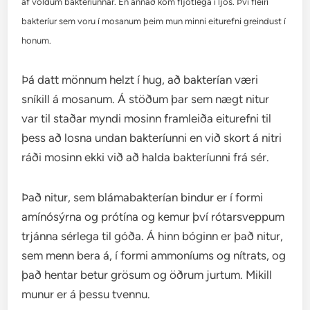
af völdum bakteríunnar. En annað kom fljótlega í ljós. Því fleiri
bakteríur sem voru í mosanum þeim mun minni eiturefni greindust í
honum.
Þá datt mönnum helzt í hug, að bakterían væri
sníkill á mosanum. Á stöðum þar sem nægt nitur
var til staðar myndi mosinn framleiða eiturefni til
þess að losna undan bakteríunni en við skort á nitri
ráði mosinn ekki við að halda bakteríunni frá sér.
Það nitur, sem blámabakterían bindur er í formi
amínósýrna og prótína og kemur því rótarsveppum
trjánna sérlega til góða. Á hinn bóginn er það nitur,
sem menn bera á, í formi ammoníums og nítrats, og
það hentar betur grösum og öðrum jurtum. Mikill
munur er á þessu tvennu.