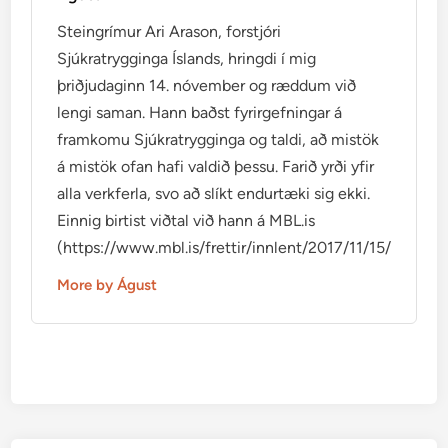
Steingrímur Ari Arason, forstjóri
Sjúkratrygginga Íslands, hringdi í mig
þriðjudaginn 14. nóvember og ræddum við
lengi saman. Hann baðst fyrirgefningar á
framkomu Sjúkratrygginga og taldi, að mistök
á mistök ofan hafi valdið þessu. Farið yrði yfir
alla verkferla, svo að slíkt endurtæki sig ekki.
Einnig birtist viðtal við hann á MBL.is
(https://www.mbl.is/frettir/innlent/2017/11/15/mikid_ti
More by Águst