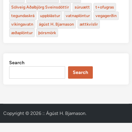
Sólveig Aðalbjörg Sveinsdóttir
súruætt
t+ofugras
tegundaskrá
uppblástur
vatnaplöntur
vegagerðin
víkingavatn
ágúst H. Bjarnason
ættkvíslir
æðaplöntur
þórsmörk
Search
Search
Copyright © 2026
:: Ágúst H. Bjarnason
.