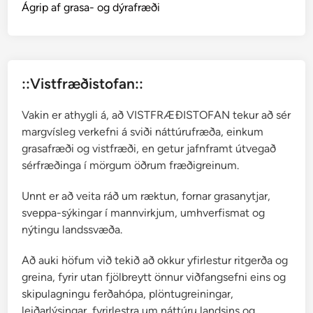
Ágrip af grasa- og dýrafræði
::Vistfræðistofan::
Vakin er athygli á, að VISTFRÆÐISTOFAN tekur að sér
margvísleg verkefni á sviði náttúrufræða, einkum
grasafræði og vistfræði, en getur jafnframt útvegað
sérfræðinga í mörgum öðrum fræðigreinum.
Unnt er að veita ráð um ræktun, fornar grasanytjar,
sveppa-sýkingar í mannvirkjum, umhverfismat og
nýtingu landssvæða.
Að auki höfum við tekið að okkur yfirlestur ritgerða og
greina, fyrir utan fjölbreytt önnur viðfangsefni eins og
skipulagningu ferðahópa, plöntugreiningar,
leiðarlýsingar, fyrirlestra um náttúru landsins og