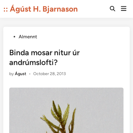
Skip
:: Ágúst H. Bjarnason
Mai
to
Open
Men
Search
content
Posted
Almennt
in
Binda mosar nitur úr
andrúmslofti?
by
Águst
•
October 28, 2013