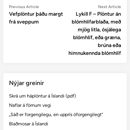
Post
Previous
Nex
Previous Article
Next Article
article:
artic
Vefplöntur þáðu margt
Lykill F – Plöntur án
navigation
frá sveppum
blómhlífarblaða, með
mjög litla, ósjálega
blómhlíf, eða græna,
brúna eða
himnukennda blómhlíf
Nýjar greinir
Skrá um háplöntur á Íslandi (pdf)
Naflar á förnum vegi
„Sáð er forgengilegu, en upprís óforgengilegt“
Blaðmosar á Íslandi