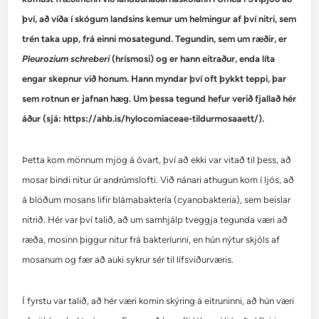
því, að víða í skógum landsins kemur um helmingur af því nitri, sem
trén taka upp, frá einni mosategund. Tegundin, sem um ræðir, er
Pleurozium schreberi
(hrísmosi) og er hann eitraður, enda líta
engar skepnur við honum. Hann myndar því oft þykkt teppi, þar
sem rotnun er jafnan hæg. Um þessa tegund hefur verið fjallað hér
áður (sjá: https://ahb.is/hylocomiaceae-tildurmosaaett/).
Þetta kom mönnum mjög á óvart, því að ekki var vitað til þess, að
mosar bindi nitur úr andrúmslofti. Við nánari athugun kom í ljós, að
á blöðum mosans lifir blámabaktería (cyanobakteria), sem beislar
nitrið. Hér var því talið, að um samhjálp tveggja tegunda væri að
ræða, mosinn þiggur nitur frá bakteríunni, en hún nýtur skjóls af
mosanum og fær að auki sykrur sér til lífsviðurværis.
Í fyrstu var talið, að hér væri komin skýring á eitruninni, að hún væri