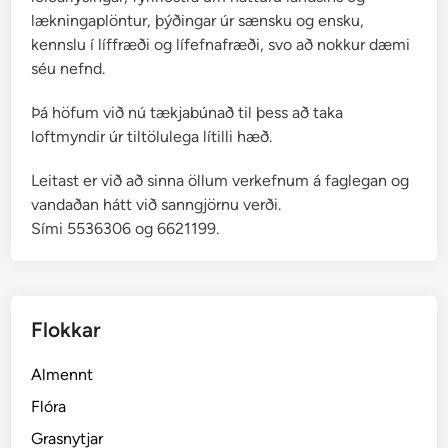
lækningaplöntur, þýðingar úr sænsku og ensku,
kennslu í líffræði og lífefnafræði, svo að nokkur dæmi
séu nefnd.
Þá höfum við nú tækjabúnað til þess að taka
loftmyndir úr tiltölulega lítilli hæð.
Leitast er við að sinna öllum verkefnum á faglegan og
vandaðan hátt við sanngjörnu verði.
Sími 5536306 og 6621199.
Flokkar
Almennt
Flóra
Grasnytjar