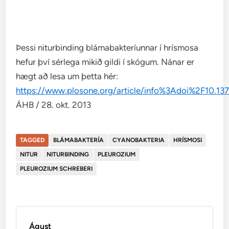
Þessi niturbinding blámabakteríunnar í hrísmosa
hefur því sérlega mikið gildi í skógum. Nánar er
hægt að lesa um þetta hér:
https://www.plosone.org/article/info%3Adoi%2F10.1
ÁHB / 28. okt. 2013
TAGGED
BLÁMABAKTERÍA
CYANOBAKTERIA
HRÍSMOSI
NITUR
NITURBINDING
PLEUROZIUM
PLEUROZIUM SCHREBERI
Águst