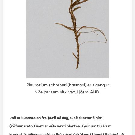
Pleurozium schreberi (hrísmosi) er algengur
víða þar sem birki vex. Ljósm. ÁHB.
Það er kunnara en frá þurfi að segja, að skortur á nitri
(köfnunarefni) hamlar víða vexti plantna. Fyrir um tíu árum
komust fræðimenn við landbúnaðarháskólann í Umeå í Svíþjóð að