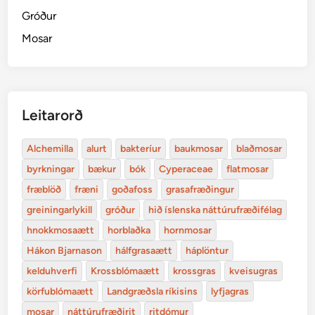
Gróður
Mosar
Leitarorð
Alchemilla
alurt
bakteríur
baukmosar
blaðmosar
byrkningar
bækur
bók
Cyperaceae
flatmosar
fræblöð
fræni
goðafoss
grasafræðingur
greiningarlykill
gróður
hið íslenska náttúrufræðifélag
hnokkmosaætt
horblaðka
hornmosar
Hákon Bjarnason
hálfgrasaætt
háplöntur
kelduhverfi
Krossblómaætt
krossgras
kveisugras
körfublómaætt
Landgræðsla ríkisins
lyfjagras
mosar
náttúrufræðirit
ritdómur