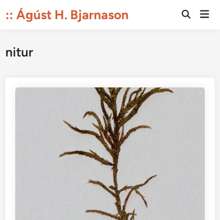
Skip
:: Ágúst H. Bjarnason
Mai
to
Open
Men
Search
content
nitur