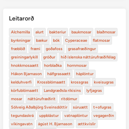
Leitarorð
Alchemilla
alurt
bakteríur
baukmosar
blaðmosar
byrkningar
bækur
bók
Cyperaceae
flatmosar
fræblöð
fræni
goðafoss
grasafræðingur
greiningarlykill
gróður
hið íslenska náttúrufræðifélag
hnokkmosaætt
horblaðka
hornmosar
Hákon Bjarnason
hálfgrasaætt
háplöntur
kelduhverfi
Krossblómaætt
krossgras
kveisugras
körfublómaætt
Landgræðsla ríkisins
lyfjagras
mosar
náttúrufræðirit
ritdómur
Sólveig Aðalbjörg Sveinsdóttir
súruætt
t+ofugras
tegundaskrá
uppblástur
vatnaplöntur
vegagerðin
víkingavatn
ágúst H. Bjarnason
ættkvíslir