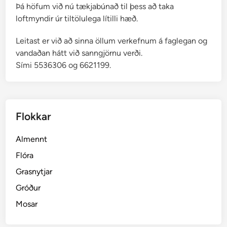
Þá höfum við nú tækjabúnað til þess að taka
loftmyndir úr tiltölulega lítilli hæð.
Leitast er við að sinna öllum verkefnum á faglegan og
vandaðan hátt við sanngjörnu verði.
Sími 5536306 og 6621199.
Flokkar
Almennt
Flóra
Grasnytjar
Gróður
Mosar