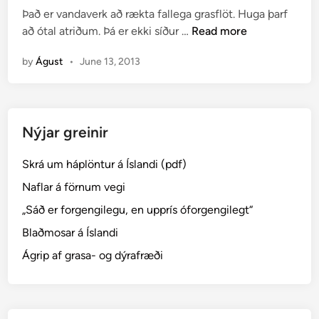
t
ú
Það er vandaverk að rækta fallega grasflöt. Huga þarf
e
m
H
að ótal atriðum. Þá er ekki síður …
Read more
d
s
v
i
l
by
Águst
•
June 13, 2013
e
n
o
n
f
æ
t
r
i
Nýjar greinir
á
?
a
Skrá um háplöntur á Íslandi (pdf)
ð
s
Naflar á förnum vegi
l
„Sáð er forgengilegu, en upprís óforgengilegt“
á
Blaðmosar á Íslandi
g
r
Ágrip af grasa- og dýrafræði
a
s
f