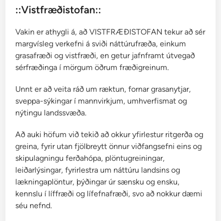
l
::Vistfræðistofan::
ö
t
Vakin er athygli á, að VISTFRÆÐISTOFAN tekur að sér
i
margvísleg verkefni á sviði náttúrufræða, einkum
n
grasafræði og vistfræði, en getur jafnframt útvegað
a
sérfræðinga í mörgum öðrum fræðigreinum.
?
Unnt er að veita ráð um ræktun, fornar grasanytjar,
sveppa-sýkingar í mannvirkjum, umhverfismat og
nýtingu landssvæða.
Að auki höfum við tekið að okkur yfirlestur ritgerða og
greina, fyrir utan fjölbreytt önnur viðfangsefni eins og
skipulagningu ferðahópa, plöntugreiningar,
leiðarlýsingar, fyrirlestra um náttúru landsins og
lækningaplöntur, þýðingar úr sænsku og ensku,
kennslu í líffræði og lífefnafræði, svo að nokkur dæmi
séu nefnd.