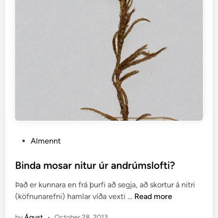
P
Almennt
o
s
Binda mosar nitur úr andrúmslofti?
t
Það er kunnara en frá þurfi að segja, að skortur á nitri
e
B
(köfnunarefni) hamlar víða vexti …
Read more
d
i
i
by
Águst
•
October 28, 2013