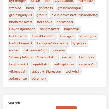
byrkningar
bækur
bók
Cyperaceae
flatmosar
fræblöð
fræni
goðafoss
grasafræðingur
greiningarlykill
gróður
hið íslenska náttúrufræðifélag
hnokkmosaætt
horblaðka
hornmosar
Hákon Bjarnason
hálfgrasaætt
háplöntur
kelduhverfi
Krossblómaætt
krossgras
kveisugras
körfublómaætt
Landgræðsla ríkisins
lyfjagras
mosar
náttúrufræðirit
ritdómur
Sólveig Aðalbjörg Sveinsdóttir
súruætt
t+ofugras
tegundaskrá
uppblástur
vatnaplöntur
vegagerðin
víkingavatn
ágúst H. Bjarnason
ættkvíslir
æðaplöntur
þórsmörk
Search