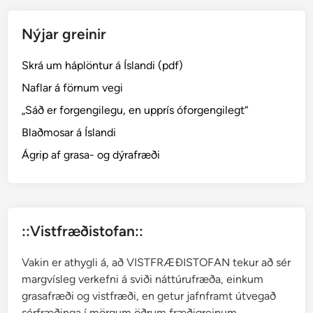
ú
r
Nýjar greinir
u
f
Skrá um háplöntur á Íslandi (pdf)
r
æ
Naflar á förnum vegi
ð
„Sáð er forgengilegu, en upprís óforgengilegt“
i
Blaðmosar á Íslandi
n
g
Ágrip af grasa- og dýrafræði
u
r
i
n
::Vistfræðistofan::
n
S
Vakin er athygli á, að VISTFRÆÐISTOFAN tekur að sér
t
margvísleg verkefni á sviði náttúrufræða, einkum
e
grasafræði og vistfræði, en getur jafnframt útvegað
i
sérfræðinga í mörgum öðrum fræðigreinum.