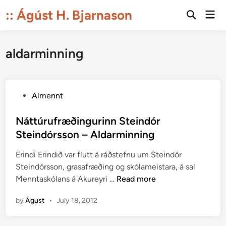
Skip
:: Ágúst H. Bjarnason
Mai
to
Open
Men
Search
content
aldarminning
P
Almennt
o
s
Náttúrufræðingurinn Steindór
t
Steindórsson – Aldarminning
e
Erindi Erindið var flutt á ráðstefnu um Steindór
d
Steindórsson, grasafræðing og skólameistara, á sal
i
N
Menntaskólans á Akureyri …
Read more
n
á
by
Águst
•
July 18, 2012
t
t