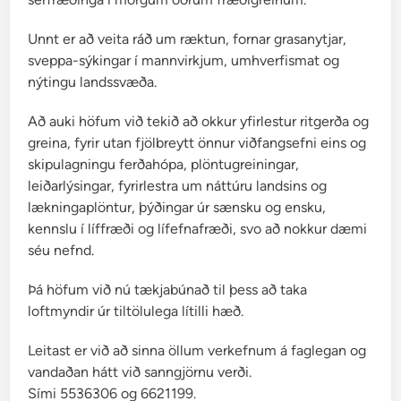
n
d
Unnt er að veita ráð um ræktun, fornar grasanytjar,
ó
sveppa-sýkingar í mannvirkjum, umhverfismat og
r
nýtingu landssvæða.
S
t
Að auki höfum við tekið að okkur yfirlestur ritgerða og
e
greina, fyrir utan fjölbreytt önnur viðfangsefni eins og
i
skipulagningu ferðahópa, plöntugreiningar,
n
leiðarlýsingar, fyrirlestra um náttúru landsins og
d
lækningaplöntur, þýðingar úr sænsku og ensku,
ó
kennslu í líffræði og lífefnafræði, svo að nokkur dæmi
r
séu nefnd.
s
s
Þá höfum við nú tækjabúnað til þess að taka
o
loftmyndir úr tiltölulega lítilli hæð.
n
Leitast er við að sinna öllum verkefnum á faglegan og
–
vandaðan hátt við sanngjörnu verði.
A
Sími 5536306 og 6621199.
l