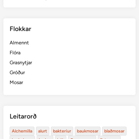
d
a
r
Flokkar
m
i
Almennt
n
n
Flóra
i
Grasnytjar
n
Gróður
g
Mosar
Leitarorð
Alchemilla
alurt
bakteríur
baukmosar
blaðmosar