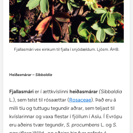
Fjallasmári vex einkum til fjalla í snjódældum. Ljósm. ÁHB.
Heiðasmárar –
Sibbaldia
Fjallasmári
er í ættkvíslinni
heiðasmárar
(Sibbaldia
L.), sem telst til rósaættar (
Rosaceae
). Það eru á
milli tíu og tuttugu tegundir aðrar, sem teljast til
kvíslarinnar og vaxa flestar í fjöllum í Asíu. Í Evrópu
eru aðeins tvær tegundir,
S. procumbens
L. og
S.