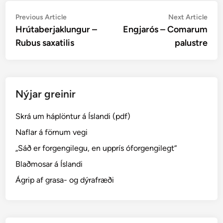
Post
Previous
Nex
Previous Article
Next Article
article:
artic
Hrútaberjaklungur –
Engjarós – Comarum
navigation
Rubus saxatilis
palustre
Nýjar greinir
Skrá um háplöntur á Íslandi (pdf)
Naflar á förnum vegi
„Sáð er forgengilegu, en upprís óforgengilegt“
Blaðmosar á Íslandi
Ágrip af grasa- og dýrafræði