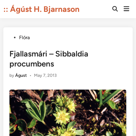
Skip
:: Ágúst H. Bjarnason
Mai
to
Open
Men
Search
content
Posted
Flóra
in
Fjallasmári – Sibbaldia
procumbens
by
Águst
•
May 7, 2013