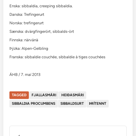
Enska: sibbaldia, creeping sibbaldia.
Danska: Trefingerurt
Norska: trefingerurt
Sænska: dvärgfingerört, sibbalds-ört
Finnska: närvänä
Þýzka: Alpen-Gelbling
Franska: sibbaldie couchée, sibbaldie à tiges couchées
ÁHB / 7. maí 2013
TAGGED
FJALLASMÁRI
HEIÐASMÁRI
SIBBALDIA PROCUMBENS
SIBBALDSURT
ÞRÍTENNT