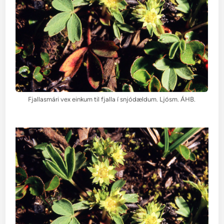
Fjallasmári vex einkum til fjalla í snjódældum. Ljósm. ÁHB.