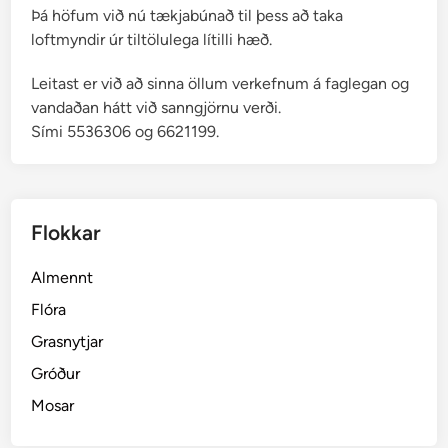
Þá höfum við nú tækjabúnað til þess að taka
loftmyndir úr tiltölulega lítilli hæð.
Leitast er við að sinna öllum verkefnum á faglegan og
vandaðan hátt við sanngjörnu verði.
Sími 5536306 og 6621199.
Flokkar
Almennt
Flóra
Grasnytjar
Gróður
Mosar