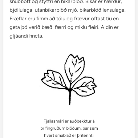
snubbótt og styttri en bikarblöð. Bikar er hærður,
bjöllulaga; utanbikarblöð mjó, bikarblöð lensulaga.
Fræflar eru fimm að tölu og frævur oftast tíu en
geta þó verið bæði færri og miklu fleiri. Aldin er
gljáandi hneta.
Fjallasmári er auðþekktur á
þrífingruðum blöðum, þar sem
hvert smáblað er þrítennt í