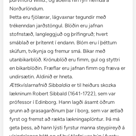
parviflora
Willd., og aðeins hin fyrr nefnda á
Norðurlöndum.
Þetta eru fjölærar, lágvaxnar tegundir með
trékenndan jarðstöngul. Blöðin eru jafnan
stofnstæð, langleggjuð og þrífingruð; hvert
smáblað er þrítennt í endann. Blóm eru í þéttum
skúfum, tvíkynja og fremur smá. Bikar með
utanbikarblöð. Krónublöð eru fimm, gul og styttri
en bikarblöðin. Fræflar eru jafnan fimm og fræva er
undirsætin. Aldinið er hneta.
Ættkvíslarnafnið
Sibbaldia
er til heiðurs skozka
lækninum Robert Sibbald (1641-1722), sem var
prófessor í Edinborg. Hann lagði ásamt öðrum
grunn að grasagarðinum þar í borg, sem var ætlað
fyrst og fremst að rækta lækningaplöntur. Þá má
geta þess, að hann lýsti fyrstur manna steypireyð á