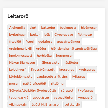
Leitarorð
Alchemilla
alurt
bakteríur
baukmosar
blaðmosar
byrkningar
bækur
bók
Cyperaceae
flatmosar
fræblöð
fræni
goðafoss
grasafræðingur
greiningarlykill
gróður
hið íslenska náttúrufræðifélag
hnokkmosaætt
horblaðka
hornmosar
Hákon Bjarnason
hálfgrasaætt
háplöntur
kelduhverfi
Krossblómaætt
krossgras
kveisugras
körfublómaætt
Landgræðsla ríkisins
lyfjagras
mosar
náttúrufræðirit
ritdómur
Sólveig Aðalbjörg Sveinsdóttir
súruætt
t+ofugras
tegundaskrá
uppblástur
vatnaplöntur
vegagerðin
víkingavatn
ágúst H. Bjarnason
ættkvíslir