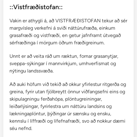
::Vistfræðistofan::
Vakin er athygli á, að VISTFRÆÐISTOFAN tekur að sér
margvísleg verkefni á sviði náttúrufræða, einkum
grasafræði og vistfræði, en getur jafnframt útvegað
sérfræðinga í mörgum öðrum fræðigreinum.
Unnt er að veita ráð um ræktun, fornar grasanytjar,
sveppa-sýkingar í mannvirkjum, umhverfismat og
nýtingu landssvæða.
Að auki höfum við tekið að okkur yfirlestur ritgerða og
greina, fyrir utan fjölbreytt önnur viðfangsefni eins og
skipulagningu ferðahópa, plöntugreiningar,
leiðarlýsingar, fyrirlestra um náttúru landsins og
lækningaplöntur, þýðingar úr sænsku og ensku,
kennslu í líffræði og lífefnafræði, svo að nokkur dæmi
séu nefnd.