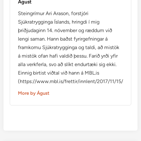
Águst
Steingrímur Ari Arason, forstjóri
Sjúkratrygginga Íslands, hringdi í mig
þriðjudaginn 14. nóvember og ræddum við
lengi saman. Hann baðst fyrirgefningar á
framkomu Sjúkratrygginga og taldi, að mistök
á mistök ofan hafi valdið þessu. Farið yrði yfir
alla verkferla, svo að slíkt endurtæki sig ekki.
Einnig birtist viðtal við hann á MBL.is
(https://www.mbl.is/frettir/innlent/2017/11/15/mikid_ti
More by Águst