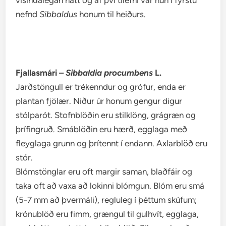
vísindalegan hátt og af því tilefni var hún í fyrstu
nefnd
Sibbaldus
honum til heiðurs.
Fjallasmári –
Sibbaldia procumbens
L.
Jarðstöngull er trékenndur og grófur, enda er
plantan fjölær. Niður úr honum gengur digur
stólparót. Stofnblöðin eru stilklöng, grágræn og
þrífingruð. Smáblöðin eru hærð, egglaga með
fleyglaga grunn og þrítennt í endann. Axlarblöð eru
stór.
Blómstönglar eru oft margir saman, blaðfáir og
taka oft að vaxa að lokinni blómgun. Blóm eru smá
(5-7 mm að þvermáli), regluleg í þéttum skúfum;
krónublöð eru fimm, grængul til gulhvít, egglaga,