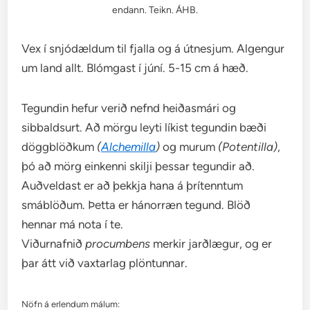
endann. Teikn. ÁHB.
Vex í snjódældum til fjalla og á útnesjum. Algengur
um land allt. Blómgast í júní. 5-15 cm á hæð.
Tegundin hefur verið nefnd heiðasmári og
sibbaldsurt. Að mörgu leyti líkist tegundin bæði
döggblöðkum
(
Alchemilla
)
og murum
(Potentilla)
,
þó að mörg einkenni skilji þessar tegundir að.
Auðveldast er að þekkja hana á þrítenntum
smáblöðum. Þetta er hánorræn tegund. Blöð
hennar má nota í te.
Viðurnafnið
procumbens
merkir jarðlægur, og er
þar átt við vaxtarlag plöntunnar.
Nöfn á erlendum málum: