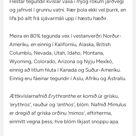
Flestar tegundir kvíslar vaxa í mjög rökum jarðvegi
og jafnvel í grunnu vatni. Þær þola ekki vel þurrk, en
lifa þó allt frá sjávarmáli upp í hæstu hæðir.
Meira en 80% tegunda vex í vestanverðri Norður-
Ameríku, en einnig í Kaliforníu, Alaska, British
Columbíu, Nevada, Utah, Idaho, Montana,
Wyoming, Colorado, Arizona og Nýju Mexíkó,
einnig að litlum hluta í Kanada og Suður-Ameríku.
Einnig eru fáeinar tegundir í Asíu, Afríku og Ástralíu.
Ættkvíslarnafnið
Erythranthe
er komið úr grísku,
‘erythros’
, rauður og
‘anthos’
, blóm. Nafnið
Mimulus
er dregið af gríska orðinu
‘mimos’
, eftirherma,
einmitt vegna þess, hve blóm líkjast snoppu apa.