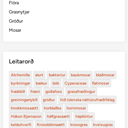
Flóra
Grasnytjar
Gróður
Mosar
Leitarorð
Alchemilla
alurt
bakteríur
baukmosar
blaðmosar
byrkningar
bækur
bók
Cyperaceae
flatmosar
fræblöð
fræni
goðafoss
grasafræðingur
greiningarlykill
gróður
hið íslenska náttúrufræðifélag
hnokkmosaætt
horblaðka
hornmosar
Hákon Bjarnason
hálfgrasaætt
háplöntur
kelduhverfi
Krossblómaætt
krossgras
kveisugras