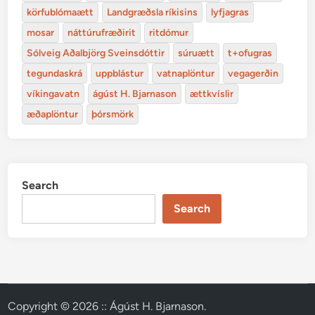
körfublómaætt
Landgræðsla ríkisins
lyfjagras
mosar
náttúrufræðirit
ritdómur
Sólveig Aðalbjörg Sveinsdóttir
súruætt
t+ofugras
tegundaskrá
uppblástur
vatnaplöntur
vegagerðin
víkingavatn
ágúst H. Bjarnason
ættkvíslir
æðaplöntur
þórsmörk
Search
Search
Copyright © 2026
:: Ágúst H. Bjarnason
.