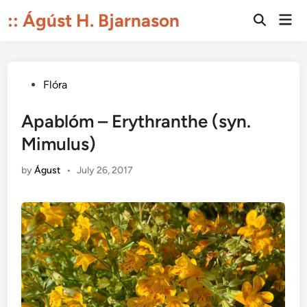
Skip
:: Ágúst H. Bjarnason
Mai
to
Open
Men
Search
content
Posted
Flóra
in
Apablóm – Erythranthe (syn.
Mimulus)
by
Águst
•
July 26, 2017