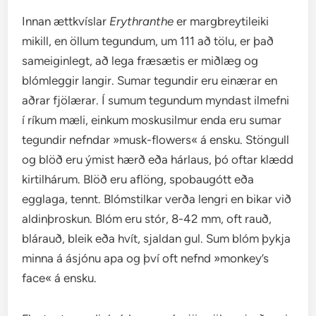
Innan ættkvíslar
Erythranthe
er margbreytileiki
mikill, en öllum tegundum, um 111 að tölu, er það
sameiginlegt, að lega fræsætis er miðlæg og
blómleggir langir. Sumar tegundir eru einærar en
aðrar fjölærar. Í sumum tegundum myndast ilmefni
í ríkum mæli, einkum moskusilmur enda eru sumar
tegundir nefndar »musk-flowers« á ensku. Stöngull
og blöð eru ýmist hærð eða hárlaus, þó oftar klædd
kirtilhárum. Blöð eru aflöng, spobaugótt eða
egglaga, tennt. Blómstilkar verða lengri en bikar við
aldinþroskun. Blóm eru stór, 8-42 mm, oft rauð,
blárauð, bleik eða hvít, sjaldan gul. Sum blóm þykja
minna á ásjónu apa og því oft nefnd »monkey’s
face« á ensku.