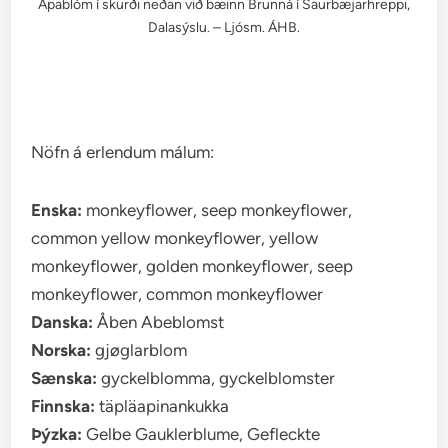
Apablóm í skurði neðan við bæinn Brunná í Saurbæjarhreppi,
Dalasýslu. – Ljósm. ÁHB.
Nöfn á erlendum málum:
Enska:
monkeyflower, seep monkeyflower,
common yellow monkeyflower, yellow
monkeyflower, golden monkeyflower, seep
monkeyflower, common monkeyflower
Danska:
Åben Abeblomst
Norska:
gjøglarblom
Sænska:
gyckelblomma, gyckelblomster
Finnska:
täpläapinankukka
Þýzka:
Gelbe Gauklerblume, Gefleckte