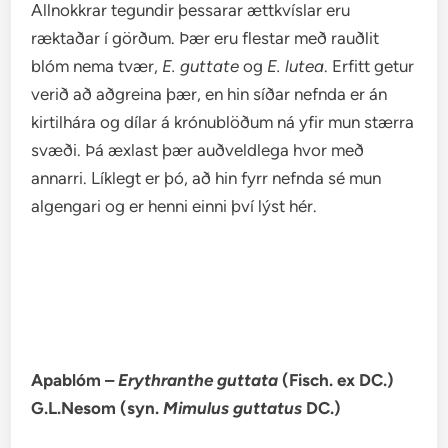
Allnokkrar tegundir þessarar ættkvíslar eru
ræktaðar í görðum. Þær eru flestar með rauðlit
blóm nema tvær,
E. guttate
og
E. lutea
. Erfitt getur
verið að aðgreina þær, en hin síðar nefnda er án
kirtilhára og dílar á krónublöðum ná yfir mun stærra
svæði. Þá æxlast þær auðveldlega hvor með
annarri. Líklegt er þó, að hin fyrr nefnda sé mun
algengari og er henni einni því lýst hér.
Apablóm –
Erythranthe guttata
(Fisch. ex DC.)
G.L.Nesom (syn.
Mimulus guttatus
DC.)