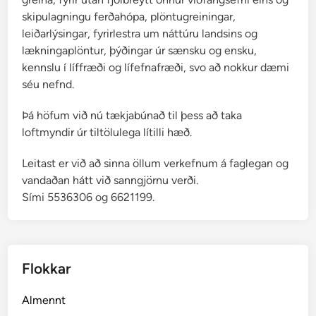
skipulagningu ferðahópa, plöntugreiningar,
leiðarlýsingar, fyrirlestra um náttúru landsins og
lækningaplöntur, þýðingar úr sænsku og ensku,
kennslu í líffræði og lífefnafræði, svo að nokkur dæmi
séu nefnd.
Þá höfum við nú tækjabúnað til þess að taka
loftmyndir úr tiltölulega lítilli hæð.
Leitast er við að sinna öllum verkefnum á faglegan og
vandaðan hátt við sanngjörnu verði.
Sími 5536306 og 6621199.
Flokkar
Almennt