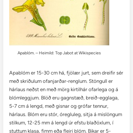
Apablóm. – Heimild: Top Jabot at Wikispecies
Apablóm er 15-30 cm há, fjölær jurt, sem dreifir sér
með skriðulum ofanjarðar-renglum. Stöngull er
hárlaus neðst en með mörg kirtilhár ofarlega og á
blómleggjum. Blöð eru gagnstæð, breið-egglaga,
5-7 cm á lengd, með gisnar og grófar tennur,
hárlaus. Blóm eru stór, óregluleg, sitja á mislöngum
stilkum, 12-25 mm á lengd úr efstu blaðöxlum, í
stuttum klasa, fimm eða fleiri blóm. Bikar er 5-