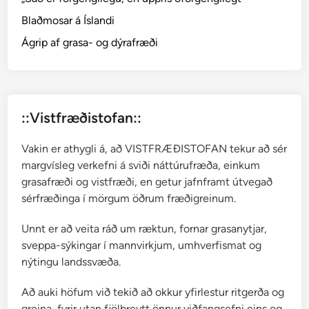
Blaðmosar á Íslandi
Ágrip af grasa- og dýrafræði
::Vistfræðistofan::
Vakin er athygli á, að VISTFRÆÐISTOFAN tekur að sér
margvísleg verkefni á sviði náttúrufræða, einkum
grasafræði og vistfræði, en getur jafnframt útvegað
sérfræðinga í mörgum öðrum fræðigreinum.
Unnt er að veita ráð um ræktun, fornar grasanytjar,
sveppa-sýkingar í mannvirkjum, umhverfismat og
nýtingu landssvæða.
Að auki höfum við tekið að okkur yfirlestur ritgerða og
greina, fyrir utan fjölbreytt önnur viðfangsefni eins og