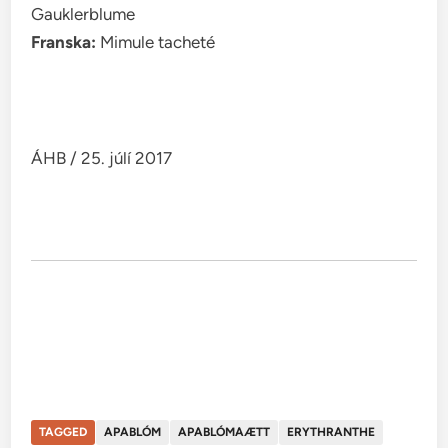
Gauklerblume
Franska:
Mimule tacheté
ÁHB / 25. júlí 2017
TAGGED
APABLÓM
APABLÓMAÆTT
ERYTHRANTHE