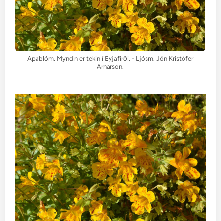
Apablóm. Myndin er tekin í Eyjafirði. - Ljósm. Jón Kristófer
Arnarson.