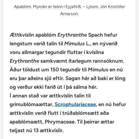
Apablóm. Myndin er tekin í Eyjafirði. – Ljósm. Jón Kristófer
Arnarson.
Ættkvíslin apablóm
Erythranthe
Spach hefur
lengstum verið talin til
Mimulus
L., en nýverið
voru allmargar tegundir fluttar í kvíslina
Erythranthe
samkvæmt ítarlegum rannsóknum.
Áður töldust um 150 tegundir til
Mimulus
en nú
eru þar aðeins sjö eftir. Sagan hér að baki er löng
og verður ekki farið út í þá sálma hér.
Í annan stað var ættkvíslin talin til
grímublómaættar,
Scrophulariaceae
, en nú hefur
ættkvíslin verið flutt í trúðablómsætt eða
apablómaætt, Phrymaceae. Til þeirrar ættar
teljast nú 13 ættkvíslir.