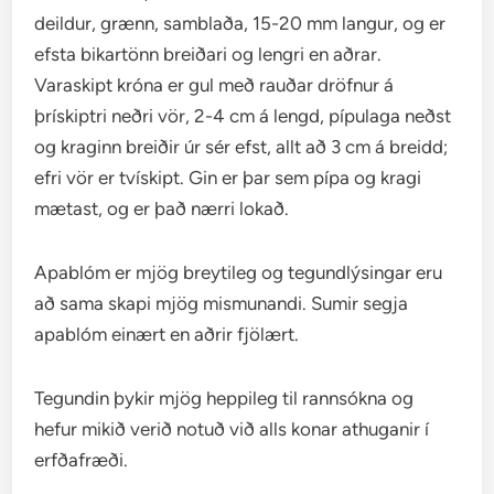
deildur, grænn, samblaða, 15-20 mm langur, og er
efsta bikartönn breiðari og lengri en aðrar.
Varaskipt króna er gul með rauðar dröfnur á
þrískiptri neðri vör, 2-4 cm á lengd, pípulaga neðst
og kraginn breiðir úr sér efst, allt að 3 cm á breidd;
efri vör er tvískipt. Gin er þar sem pípa og kragi
mætast, og er það nærri lokað.
Apablóm er mjög breytileg og tegundlýsingar eru
að sama skapi mjög mismunandi. Sumir segja
apablóm einært en aðrir fjölært.
Tegundin þykir mjög heppileg til rannsókna og
hefur mikið verið notuð við alls konar athuganir í
erfðafræði.