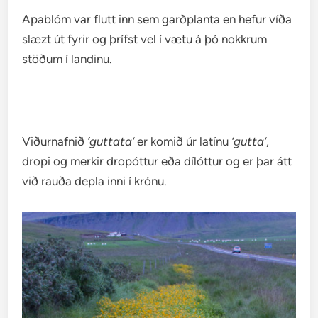
Apablóm var flutt inn sem garðplanta en hefur víða
slæzt út fyrir og þrífst vel í vætu á þó nokkrum
stöðum í landinu.
Viðurnafnið
‘guttata’
er komið úr latínu
‘gutta’
,
dropi og merkir dropóttur eða dílóttur og er þar átt
við rauða depla inni í krónu.