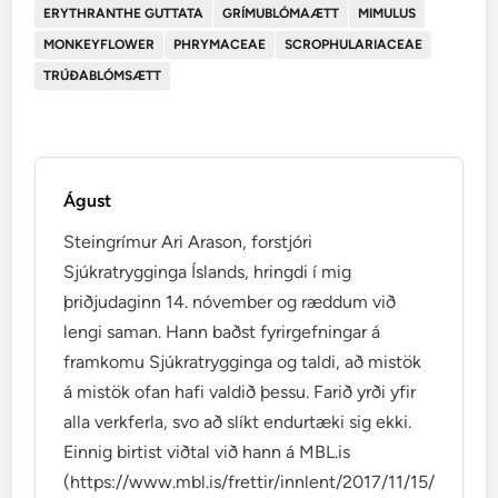
ERYTHRANTHE GUTTATA
GRÍMUBLÓMAÆTT
MIMULUS
MONKEYFLOWER
PHRYMACEAE
SCROPHULARIACEAE
TRÚÐABLÓMSÆTT
Águst
Steingrímur Ari Arason, forstjóri
Sjúkratrygginga Íslands, hringdi í mig
þriðjudaginn 14. nóvember og ræddum við
lengi saman. Hann baðst fyrirgefningar á
framkomu Sjúkratrygginga og taldi, að mistök
á mistök ofan hafi valdið þessu. Farið yrði yfir
alla verkferla, svo að slíkt endurtæki sig ekki.
Einnig birtist viðtal við hann á MBL.is
(https://www.mbl.is/frettir/innlent/2017/11/15/mikid_ti