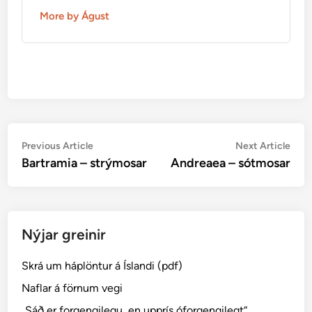
More by Águst
Post
Previous
Nex
Previous Article
Next Article
article:
artic
Bartramia – strýmosar
Andreaea – sótmosar
navigation
Nýjar greinir
Skrá um háplöntur á Íslandi (pdf)
Naflar á förnum vegi
„Sáð er forgengilegu, en upprís óforgengilegt“