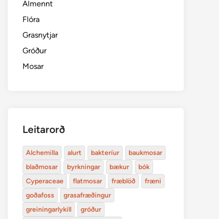
Almennt
Flóra
Grasnytjar
Gróður
Mosar
Leitarorð
Alchemilla
alurt
bakteríur
baukmosar
blaðmosar
byrkningar
bækur
bók
Cyperaceae
flatmosar
fræblöð
fræni
goðafoss
grasafræðingur
greiningarlykill
gróður