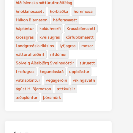
hið íslenska náttúrufræðifélag
hnokkmosaætt
horblaðka
hornmosar
Hákon Bjarnason
hálfgrasaætt
háplöntur
kelduhverfi
Krossblómaætt
krossgras
kveisugras
körfublómaætt
Landgræðsla ríkisins
lyfjagras
mosar
náttúrufræðirit
ritdómur
Sólveig Aðalbjörg Sveinsdóttir
súruætt
t+ofugras
tegundaskrá
uppblástur
vatnaplöntur
vegagerðin
víkingavatn
ágúst H. Bjarnason
ættkvíslir
æðaplöntur
þórsmörk