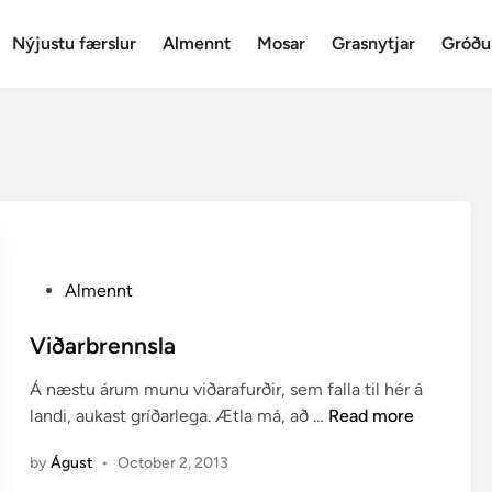
Nýjustu færslur
Almennt
Mosar
Grasnytjar
Gróðu
P
Almennt
o
s
Viðarbrennsla
t
Á næstu árum munu viðarafurðir, sem falla til hér á
e
V
landi, aukast gríðarlega. Ætla má, að …
Read more
d
i
i
by
Águst
•
October 2, 2013
ð
n