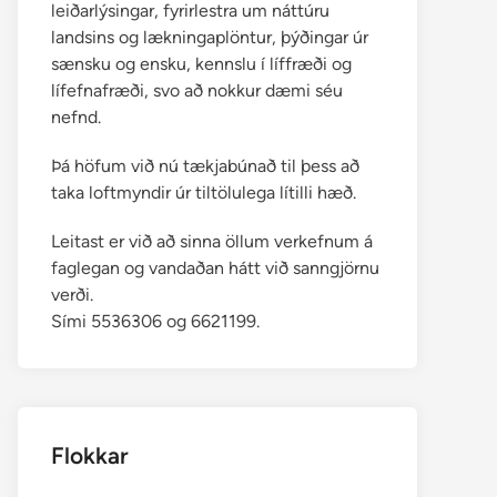
leiðarlýsingar, fyrirlestra um náttúru
landsins og lækningaplöntur, þýðingar úr
sænsku og ensku, kennslu í líffræði og
lífefnafræði, svo að nokkur dæmi séu
nefnd.
Þá höfum við nú tækjabúnað til þess að
taka loftmyndir úr tiltölulega lítilli hæð.
Leitast er við að sinna öllum verkefnum á
faglegan og vandaðan hátt við sanngjörnu
verði.
Sími 5536306 og 6621199.
Flokkar