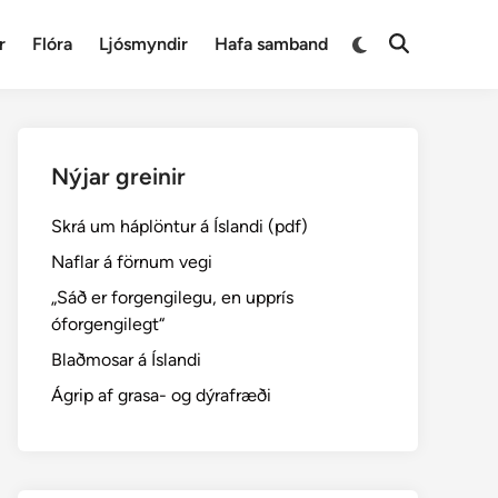
Switch
r
Flóra
Ljósmyndir
Hafa samband
Open
to
Search
dark
mode
Nýjar greinir
Skrá um háplöntur á Íslandi (pdf)
Naflar á förnum vegi
„Sáð er forgengilegu, en upprís
óforgengilegt“
Blaðmosar á Íslandi
Ágrip af grasa- og dýrafræði