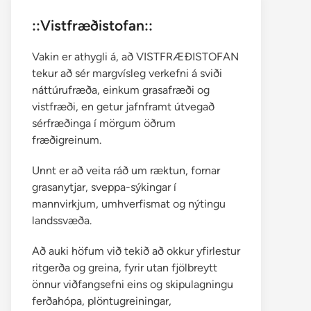
::Vistfræðistofan::
Vakin er athygli á, að VISTFRÆÐISTOFAN
tekur að sér margvísleg verkefni á sviði
náttúrufræða, einkum grasafræði og
vistfræði, en getur jafnframt útvegað
sérfræðinga í mörgum öðrum
fræðigreinum.
Unnt er að veita ráð um ræktun, fornar
grasanytjar, sveppa-sýkingar í
mannvirkjum, umhverfismat og nýtingu
landssvæða.
Að auki höfum við tekið að okkur yfirlestur
ritgerða og greina, fyrir utan fjölbreytt
önnur viðfangsefni eins og skipulagningu
ferðahópa, plöntugreiningar,