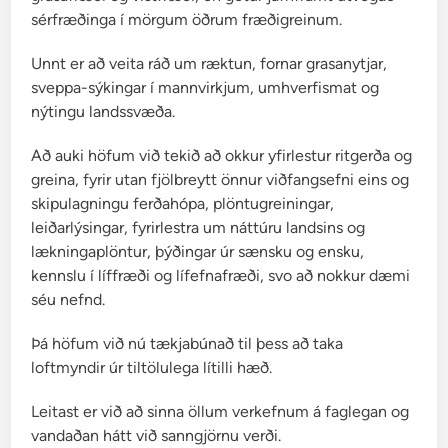
e
sérfræðinga í mörgum öðrum fræðigreinum.
Unnt er að veita ráð um ræktun, fornar grasanytjar,
sveppa-sýkingar í mannvirkjum, umhverfismat og
nýtingu landssvæða.
Að auki höfum við tekið að okkur yfirlestur ritgerða og
greina, fyrir utan fjölbreytt önnur viðfangsefni eins og
skipulagningu ferðahópa, plöntugreiningar,
leiðarlýsingar, fyrirlestra um náttúru landsins og
lækningaplöntur, þýðingar úr sænsku og ensku,
kennslu í líffræði og lífefnafræði, svo að nokkur dæmi
séu nefnd.
Þá höfum við nú tækjabúnað til þess að taka
loftmyndir úr tiltölulega lítilli hæð.
Leitast er við að sinna öllum verkefnum á faglegan og
vandaðan hátt við sanngjörnu verði.