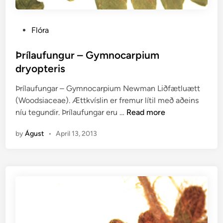
P
Flóra
o
s
Þrílaufungur – Gymnocarpium
t
dryopteris
e
Þrílaufungar – Gymnocarpium Newman Liðfætluætt
d
(Woodsiaceae). Ættkvíslin er fremur lítil með aðeins
i
Þ
níu tegundir. Þrílaufungar eru …
Read more
n
r
by
Águst
•
April 13, 2013
í
l
a
u
f
u
n
g