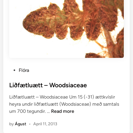
u
r
–
G
y
m
n
o
c
a
P
Flóra
r
o
p
s
Liðfætluætt – Woodsiaceae
i
t
Liðfætluætt – Woodsiaceae Um 15 (-31) ættkvíslir
u
e
heyra undir liðfætluætt (Woodsiaceae) með samtals
m
d
L
um 700 tegundir. …
Read more
d
i
i
r
n
by
Águst
•
April 11, 2013
ð
y
f