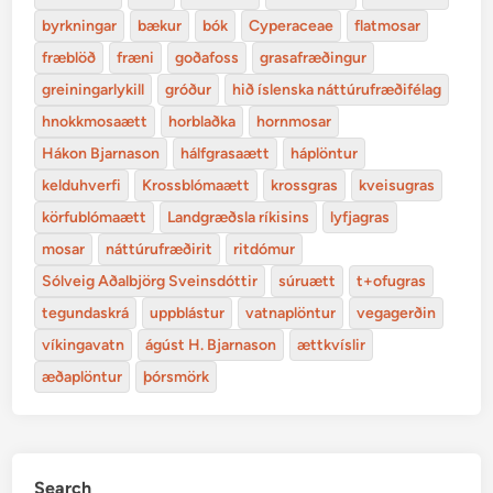
byrkningar
bækur
bók
Cyperaceae
flatmosar
fræblöð
fræni
goðafoss
grasafræðingur
greiningarlykill
gróður
hið íslenska náttúrufræðifélag
hnokkmosaætt
horblaðka
hornmosar
Hákon Bjarnason
hálfgrasaætt
háplöntur
kelduhverfi
Krossblómaætt
krossgras
kveisugras
körfublómaætt
Landgræðsla ríkisins
lyfjagras
mosar
náttúrufræðirit
ritdómur
Sólveig Aðalbjörg Sveinsdóttir
súruætt
t+ofugras
tegundaskrá
uppblástur
vatnaplöntur
vegagerðin
víkingavatn
ágúst H. Bjarnason
ættkvíslir
æðaplöntur
þórsmörk
Search