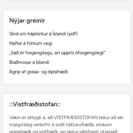
o
æ
p
t
t
Nýjar greinir
l
e
u
r
Skrá um háplöntur á Íslandi (pdf)
æ
i
t
s
Naflar á förnum vegi
t
„Sáð er forgengilegu, en upprís óforgengilegt“
–
Blaðmosar á Íslandi
W
o
Ágrip af grasa- og dýrafræði
o
d
s
i
::Vistfræðistofan::
a
c
Vakin er athygli á, að VISTFRÆÐISTOFAN tekur að sér
e
margvísleg verkefni á sviði náttúrufræða, einkum
a
grasafræði og vistfræði, en getur jafnframt útvegað