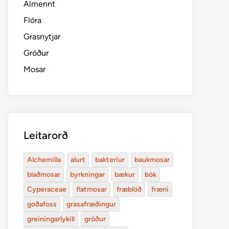
Almennt
Flóra
Grasnytjar
Gróður
Mosar
Leitarorð
Alchemilla
alurt
bakteríur
baukmosar
blaðmosar
byrkningar
bækur
bók
Cyperaceae
flatmosar
fræblöð
fræni
goðafoss
grasafræðingur
greiningarlykill
gróður