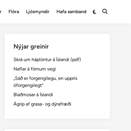
Switch
r
Flóra
Ljósmyndir
Hafa samband
Open
to
Search
dark
mode
Nýjar greinir
Skrá um háplöntur á Íslandi (pdf)
Naflar á förnum vegi
„Sáð er forgengilegu, en upprís
óforgengilegt“
Blaðmosar á Íslandi
Ágrip af grasa- og dýrafræði