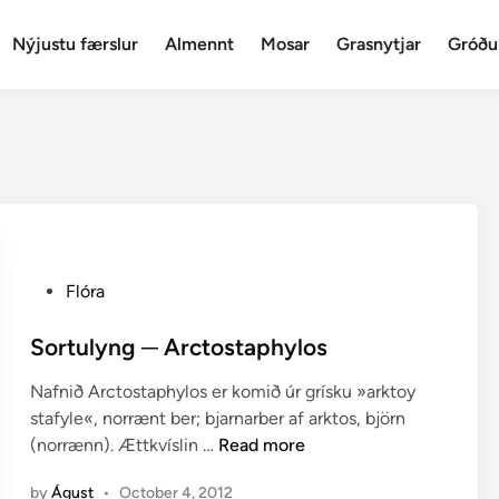
Nýjustu færslur
Almennt
Mosar
Grasnytjar
Gróðu
P
Flóra
o
s
Sortulyng ─ Arctostaphylos
t
Nafnið Arctostaphylos er komið úr grísku »arktoy
e
stafyle«, norrænt ber; bjarnarber af arktos, björn
d
S
(norrænn). Ættkvíslin …
Read more
i
o
n
by
Águst
•
October 4, 2012
r