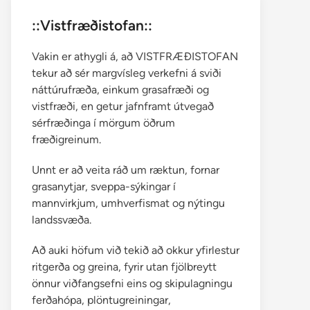
::Vistfræðistofan::
Vakin er athygli á, að VISTFRÆÐISTOFAN
tekur að sér margvísleg verkefni á sviði
náttúrufræða, einkum grasafræði og
vistfræði, en getur jafnframt útvegað
sérfræðinga í mörgum öðrum
fræðigreinum.
Unnt er að veita ráð um ræktun, fornar
grasanytjar, sveppa-sýkingar í
mannvirkjum, umhverfismat og nýtingu
landssvæða.
Að auki höfum við tekið að okkur yfirlestur
ritgerða og greina, fyrir utan fjölbreytt
önnur viðfangsefni eins og skipulagningu
ferðahópa, plöntugreiningar,