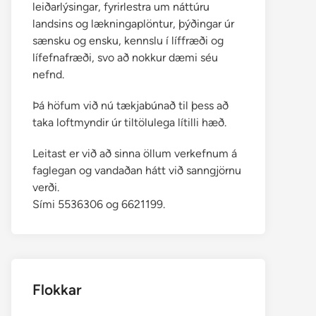
leiðarlýsingar, fyrirlestra um náttúru
landsins og lækningaplöntur, þýðingar úr
sænsku og ensku, kennslu í líffræði og
lífefnafræði, svo að nokkur dæmi séu
nefnd.
Þá höfum við nú tækjabúnað til þess að
taka loftmyndir úr tiltölulega lítilli hæð.
Leitast er við að sinna öllum verkefnum á
faglegan og vandaðan hátt við sanngjörnu
verði.
Sími 5536306 og 6621199.
Flokkar