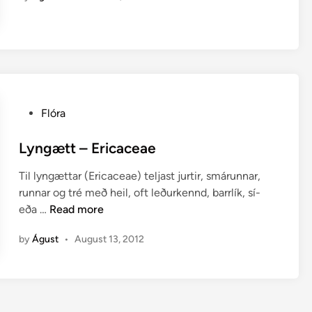
t
u
l
y
n
g
P
Flóra
─
o
A
s
Lyngætt – Ericaceae
r
t
c
Til lyngættar (Ericaceae) teljast jurtir, smárunnar,
e
t
runnar og tré með heil, oft leðurkennd, barrlík, sí-
d
o
L
eða …
Read more
i
s
y
n
t
by
Águst
•
August 13, 2012
n
a
g
p
æ
h
t
y
t