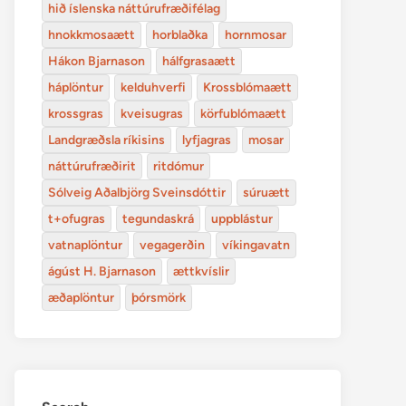
hið íslenska náttúrufræðifélag
hnokkmosaætt
horblaðka
hornmosar
Hákon Bjarnason
hálfgrasaætt
háplöntur
kelduhverfi
Krossblómaætt
krossgras
kveisugras
körfublómaætt
Landgræðsla ríkisins
lyfjagras
mosar
náttúrufræðirit
ritdómur
Sólveig Aðalbjörg Sveinsdóttir
súruætt
t+ofugras
tegundaskrá
uppblástur
vatnaplöntur
vegagerðin
víkingavatn
ágúst H. Bjarnason
ættkvíslir
æðaplöntur
þórsmörk