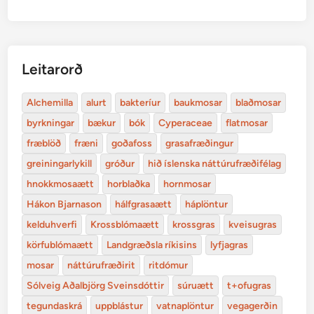
Leitarorð
Alchemilla
alurt
bakteríur
baukmosar
blaðmosar
byrkningar
bækur
bók
Cyperaceae
flatmosar
fræblöð
fræni
goðafoss
grasafræðingur
greiningarlykill
gróður
hið íslenska náttúrufræðifélag
hnokkmosaætt
horblaðka
hornmosar
Hákon Bjarnason
hálfgrasaætt
háplöntur
kelduhverfi
Krossblómaætt
krossgras
kveisugras
körfublómaætt
Landgræðsla ríkisins
lyfjagras
mosar
náttúrufræðirit
ritdómur
Sólveig Aðalbjörg Sveinsdóttir
súruætt
t+ofugras
tegundaskrá
uppblástur
vatnaplöntur
vegagerðin