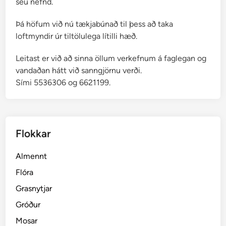
séu nefnd.
ð
i
Þá höfum við nú tækjabúnað til þess að taka
f
loftmyndir úr tiltölulega lítilli hæð.
é
Leitast er við að sinna öllum verkefnum á faglegan og
l
vandaðan hátt við sanngjörnu verði.
a
Sími 5536306 og 6621199.
g
s
Flokkar
Almennt
Flóra
Grasnytjar
Gróður
Mosar