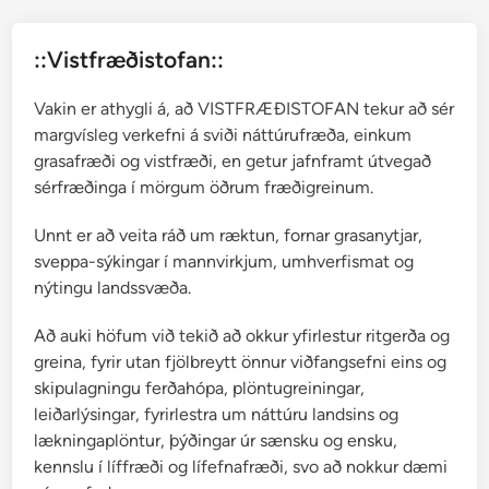
s
í
::Vistfræðistofan::
s
l
Vakin er athygli á, að VISTFRÆÐISTOFAN tekur að sér
e
margvísleg verkefni á sviði náttúrufræða, einkum
n
grasafræði og vistfræði, en getur jafnframt útvegað
s
sérfræðinga í mörgum öðrum fræðigreinum.
k
a
Unnt er að veita ráð um ræktun, fornar grasanytjar,
n
sveppa-sýkingar í mannvirkjum, umhverfismat og
á
nýtingu landssvæða.
t
t
Að auki höfum við tekið að okkur yfirlestur ritgerða og
ú
greina, fyrir utan fjölbreytt önnur viðfangsefni eins og
r
skipulagningu ferðahópa, plöntugreiningar,
u
leiðarlýsingar, fyrirlestra um náttúru landsins og
f
lækningaplöntur, þýðingar úr sænsku og ensku,
r
kennslu í líffræði og lífefnafræði, svo að nokkur dæmi
æ