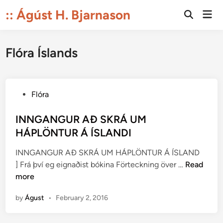
Skip
:: Ágúst H. Bjarnason
Mai
to
Open
Men
Search
content
Flóra Íslands
P
Flóra
o
s
INNGANGUR AÐ SKRÁ UM
t
HÁPLÖNTUR Á ÍSLANDI
e
INNGANGUR AÐ SKRÁ UM HÁPLÖNTUR Á ÍSLAND
d
I
] Frá því eg eignaðist bókina Förteckning över …
Read
i
N
more
n
N
by
Águst
•
February 2, 2016
G
A