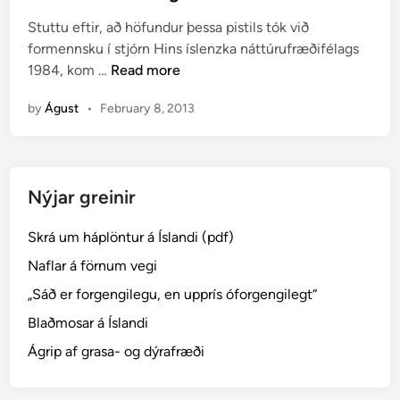
e
U
Stuttu eftir, að höfundur þessa pistils tók við
d
R
formennsku í stjórn Hins íslenzka náttúrufræðifélags
i
Á
F
1984, kom …
Read more
n
Í
l
S
by
Águst
•
February 8, 2013
ó
L
r
A
u
N
v
D
Nýjar greinir
e
I
g
Skrá um háplöntur á Íslandi (pdf)
g
m
Naflar á förnum vegi
y
„Sáð er forgengilegu, en upprís óforgengilegt“
n
Blaðmosar á Íslandi
d
H
Ágrip af grasa- og dýrafræði
i
n