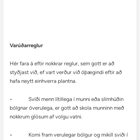
Varúðarreglur
Hér fara á eftir nokkrar reglur, sem gott er að
styðjast við, ef vart verður við óþægindi eftir að
hafa neytt einhverra plantna.
• Svíði menn lítillega í munni eða slímhúðin
bólgnar óverulega, er gott að skola munninn með
nokkrum glösum af volgu vatni.
• Komi fram verulegar bólgur og mikill sviði í