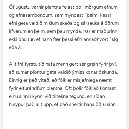
Öflugustu varnir plantna felast þó í mörgum efnum
og efnasamböndum, sem myndast í þeim. Þessi
efni geta valdið miklum skaða og sársauka á öðrum
lífverum en þeim, sem þau mynda. Þar er maðurinn
ekki óhultur, ef hann fær þessi efni annaðhvort í sig
eða á.
Allt frá fyrstu tíð hafa menn gert sér grein fyrir því,
að sumar plöntur geta valdið ýmiss konar óskunda.
Einnig er það vitað, að fólk er misjafnlega næmt
fyrir eituráhrifum plantna. Oft þolir fólk að komast
einu sinni í kynni við tiltekna tegund, en síðan
hleypur það allt upp, ef það snertir hana öðru sinni.