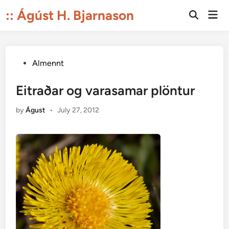
Skip
:: Ágúst H. Bjarnason
Mai
to
Open
Men
Search
content
Posted
Almennt
in
Eitraðar og varasamar plöntur
by
Águst
•
July 27, 2012