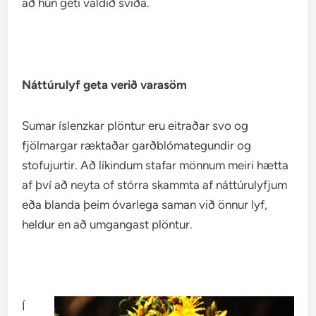
að hún geti valdið sviða.
Náttúrulyf geta verið varasöm
Sumar íslenzkar plöntur eru eitraðar svo og
fjölmargar ræktaðar garðblómategundir og
stofujurtir. Að líkindum stafar mönnum meiri hætta
af því að neyta of stórra skammta af náttúrulyfjum
eða blanda þeim óvarlega saman við önnur lyf,
heldur en að umgangast plöntur.
Í