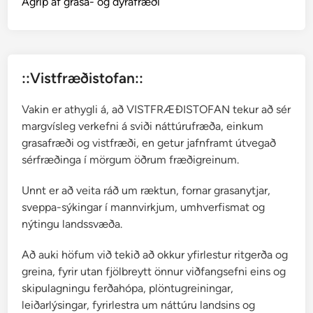
Ágrip af grasa- og dýrafræði
::Vistfræðistofan::
Vakin er athygli á, að VISTFRÆÐISTOFAN tekur að sér
margvísleg verkefni á sviði náttúrufræða, einkum
grasafræði og vistfræði, en getur jafnframt útvegað
sérfræðinga í mörgum öðrum fræðigreinum.
Unnt er að veita ráð um ræktun, fornar grasanytjar,
sveppa-sýkingar í mannvirkjum, umhverfismat og
nýtingu landssvæða.
Að auki höfum við tekið að okkur yfirlestur ritgerða og
greina, fyrir utan fjölbreytt önnur viðfangsefni eins og
skipulagningu ferðahópa, plöntugreiningar,
leiðarlýsingar, fyrirlestra um náttúru landsins og