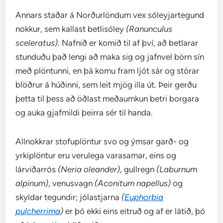
Annars staðar á Norðurlöndum vex sóleyjartegund
nokkur, sem kallast betlisóley
(Ranunculus
sceleratus)
. Nafnið er komið til af því, að betlarar
stunduðu það lengi að maka sig og jafnvel börn sín
með plöntunni, en þá komu fram ljót sár og stórar
blöðrur á húðinni, sem leit mjög illa út. Þeir gerðu
þetta til þess að öðlast meðaumkun betri borgara
og auka gjafmildi þeirra sér til handa.
Allnokkrar stofuplöntur svo og ýmsar garð- og
yrkiplöntur eru verulega varasamar, eins og
lárviðarrós
(Neria oleander)
, gullregn
(Laburnum
alpinum)
, venusvagn
(Aconitum napellus)
og
skyldar tegundir; jólastjarna
(
Euphorbia
pulcherrima
)
er þó ekki eins eitruð og af er látið, þó