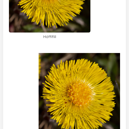
Hóffífill