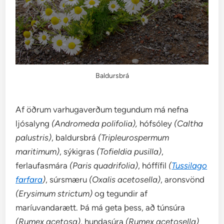
Baldursbrá
Af öðrum varhugaverðum tegundum má nefna
ljósalyng
(Andromeda polifolia),
hófsóley
(Caltha
palustris)
, baldursbrá
(Tripleurospermum
maritimum)
, sýkigras
(Tofieldia pusilla)
,
ferlaufasmára
(Paris quadrifolia)
, hóffífil
(
Tussilago
farfara
)
, súrsmæru
(Oxalis acetosella)
, aronsvönd
(Erysimum strictum)
og tegundir af
maríuvandarætt. Þá má geta þess, að túnsúra
(Rumex acetosa)
, hundasúra
(Rumex acetosella)