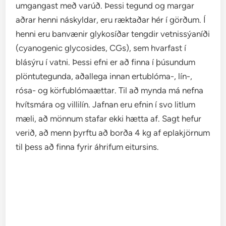
umgangast með varúð. Þessi tegund og margar
aðrar henni náskyldar, eru ræktaðar hér í görðum. Í
henni eru banvænir glykosíðar tengdir vetnissýaníði
(cyanogenic glycosides, CGs), sem hvarfast í
blásýru í vatni. Þessi efni er að finna í þúsundum
plöntutegunda, aðallega innan ertublóma-, lín-,
rósa- og körfublómaættar. Til að mynda má nefna
hvítsmára og villilín. Jafnan eru efnin í svo litlum
mæli, að mönnum stafar ekki hætta af. Sagt hefur
verið, að menn þyrftu að borða 4 kg af eplakjörnum
til þess að finna fyrir áhrifum eitursins.