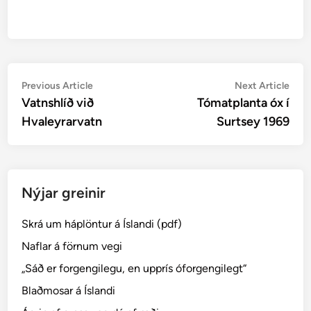
Post
Previous
Nex
Previous Article
Next Article
article:
artic
Vatnshlíð við
Tómatplanta óx í
navigation
Hvaleyrarvatn
Surtsey 1969
Nýjar greinir
Skrá um háplöntur á Íslandi (pdf)
Naflar á förnum vegi
„Sáð er forgengilegu, en upprís óforgengilegt“
Blaðmosar á Íslandi