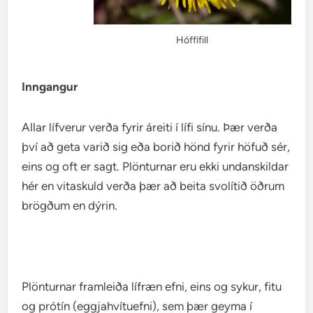
Hóffífill
Inngangur
Allar lífverur verða fyrir áreiti í lífi sínu. Þær verða
því að geta varið sig eða borið hönd fyrir höfuð sér,
eins og oft er sagt. Plönturnar eru ekki undanskildar
hér en vitaskuld verða þær að beita svolítið öðrum
brögðum en dýrin.
Plönturnar framleiða lífræn efni, eins og sykur, fitu
og prótín (eggjahvítuefni), sem þær geyma í