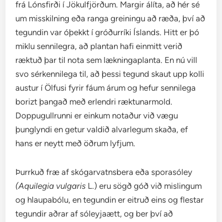
frá Lónsfirði í Jökulfjörðum. Margir álíta, að hér sé
um misskilning eða ranga greiningu að ræða, því að
tegundin var óþekkt í gróðurríki Íslands. Hitt er þó
miklu sennilegra, að plantan hafi einmitt verið
ræktuð þar til nota sem lækningaplanta. En nú vill
svo sérkennilega til, að þessi tegund skaut upp kolli
austur í Ölfusi fyrir fáum árum og hefur sennilega
borizt þangað með erlendri ræktunarmold.
Doppugullrunni er einkum notaður við vægu
þunglyndi en getur valdið alvarlegum skaða, ef
hans er neytt með öðrum lyfjum.
Þurrkuð fræ af skógarvatnsbera eða sporasóley
(Aquilegia vulgaris
L.) eru sögð góð við mislingum
og hlaupabólu, en tegundin er eitruð eins og flestar
tegundir aðrar af sóleyjaætt, og ber því að