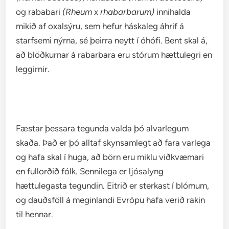
og rababari
(Rheum
x
rhabarbarum)
innihalda
mikið af oxalsýru, sem hefur háskaleg áhrif á
starfsemi nýrna, sé þeirra neytt í óhófi. Bent skal á,
að blöðkurnar á rabarbara eru stórum hættulegri en
leggirnir.
Fæstar þessara tegunda valda þó alvarlegum
skaða. Það er þó alltaf skynsamlegt að fara varlega
og hafa skal í huga, að börn eru miklu viðkvæmari
en fullorðið fólk. Sennilega er ljósalyng
hættulegasta tegundin. Eitrið er sterkast í blómum,
og dauðsföll á meginlandi Evrópu hafa verið rakin
til hennar.