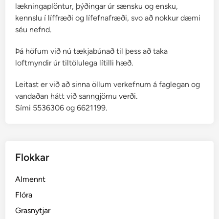
lækningaplöntur, þýðingar úr sænsku og ensku,
kennslu í líffræði og lífefnafræði, svo að nokkur dæmi
séu nefnd.
Þá höfum við nú tækjabúnað til þess að taka
loftmyndir úr tiltölulega lítilli hæð.
Leitast er við að sinna öllum verkefnum á faglegan og
vandaðan hátt við sanngjörnu verði.
Sími 5536306 og 6621199.
Flokkar
Almennt
Flóra
Grasnytjar