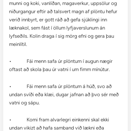
munni og koki, vanlíðan, magaverkur, uppsölur og
niðurgangur eftir að talsvert magn af plöntu hefur
verið innbyrt, er gott ráð að gefa sjúklingi inn
læknakol, sem fást í öllum lyfjaverslunum án
lyfseðils. Kolin draga í sig mörg efni og gera þau
meinlítil.
• Fái menn safa úr plöntum í augun nægir
oftast að skola þau úr vatni í um fimm mínútur.
• Fái menn safa úr plöntum á húð, svo að
undan svíði eða klæi, dugar jafnan að þvo sér með
vatni og sápu.
• Komi fram alvarlegri einkenni skal ekki
undan vikizt að hafa samband við lækni eða