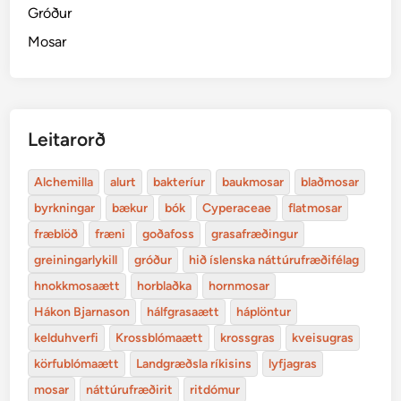
Gróður
Mosar
Leitarorð
Alchemilla
alurt
bakteríur
baukmosar
blaðmosar
byrkningar
bækur
bók
Cyperaceae
flatmosar
fræblöð
fræni
goðafoss
grasafræðingur
greiningarlykill
gróður
hið íslenska náttúrufræðifélag
hnokkmosaætt
horblaðka
hornmosar
Hákon Bjarnason
hálfgrasaætt
háplöntur
kelduhverfi
Krossblómaætt
krossgras
kveisugras
körfublómaætt
Landgræðsla ríkisins
lyfjagras
mosar
náttúrufræðirit
ritdómur