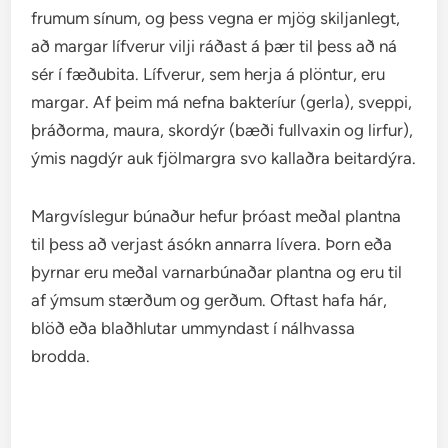
frumum sínum, og þess vegna er mjög skiljanlegt,
að margar lífverur vilji ráðast á þær til þess að ná
sér í fæðubita. Lífverur, sem herja á plöntur, eru
margar. Af þeim má nefna bakteríur (gerla), sveppi,
þráðorma, maura, skordýr (bæði fullvaxin og lirfur),
ýmis nagdýr auk fjölmargra svo kallaðra beitardýra.
Margvíslegur búnaður hefur þróast meðal plantna
til þess að verjast ásókn annarra lívera. Þorn eða
þyrnar eru meðal varnarbúnaðar plantna og eru til
af ýmsum stærðum og gerðum. Oftast hafa hár,
blöð eða blaðhlutar ummyndast í nálhvassa
brodda.