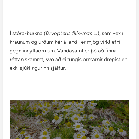
Í stóra-burkna
(Dryopteris filix-mas
L.), sem vex í
hraunum og urðum hér á landi, er mjög virkt efni
gegn innyflaormum. Vandasamt er þó að finna
réttan skammt, svo að einungis ormarnir drepist en
ekki sjúklingurinn sjálfur.