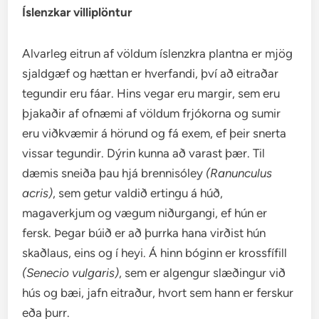
Íslenzkar villiplöntur
Alvarleg eitrun af völdum íslenzkra plantna er mjög
sjaldgæf og hættan er hverfandi, því að eitraðar
tegundir eru fáar. Hins vegar eru margir, sem eru
þjakaðir af ofnæmi af völdum frjókorna og sumir
eru viðkvæmir á hörund og fá exem, ef þeir snerta
vissar tegundir. Dýrin kunna að varast þær. Til
dæmis sneiða þau hjá brennisóley
(Ranunculus
acris)
, sem getur valdið ertingu á húð,
magaverkjum og vægum niðurgangi, ef hún er
fersk. Þegar búið er að þurrka hana virðist hún
skaðlaus, eins og í heyi. Á hinn bóginn er krossfífill
(Senecio vulgaris)
, sem er algengur slæðingur við
hús og bæi, jafn eitraður, hvort sem hann er ferskur
eða þurr.