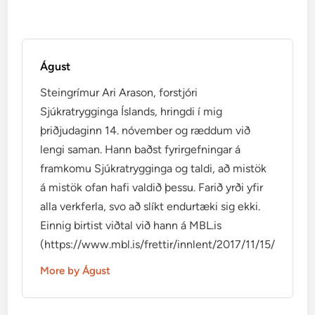
Águst
Steingrímur Ari Arason, forstjóri
Sjúkratrygginga Íslands, hringdi í mig
þriðjudaginn 14. nóvember og ræddum við
lengi saman. Hann baðst fyrirgefningar á
framkomu Sjúkratrygginga og taldi, að mistök
á mistök ofan hafi valdið þessu. Farið yrði yfir
alla verkferla, svo að slíkt endurtæki sig ekki.
Einnig birtist viðtal við hann á MBL.is
(https://www.mbl.is/frettir/innlent/2017/11/15/mikid_ti
More by Águst