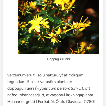
Doppugullrunni
verzlunum eru til sölu náttúrulyf af mörgum
tegundum. Ein slík varasöm planta er
doppugullrunni
(Hypericum perforatum
L.), oft
nefnd jóhannesarjurt, ævagömul lækningaplanta.
Hennar er getið í Ferðabók Ólafs Olaviusar (1780)