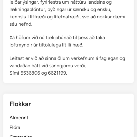
leiðarlýsingar, fyrirlestra um náttúru landsins og
lækningaplöntur, þýðingar úr sænsku og ensku,
kennslu í líffræði og lífefnafræði, svo að nokkur dæmi
séu nefnd.
Þá höfum við nú tækjabúnað til þess að taka
loftmyndir úr tiltölulega lítilli hæð.
Leitast er við að sinna öllum verkefnum á faglegan og
vandaðan hátt við sanngjörnu verði.
Sími 5536306 og 6621199.
Flokkar
Almennt
Flóra