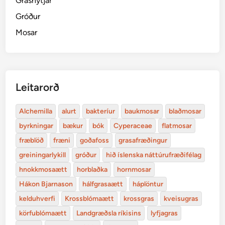
Grasnytjar
Gróður
Mosar
Leitarorð
Alchemilla
alurt
bakteríur
baukmosar
blaðmosar
byrkningar
bækur
bók
Cyperaceae
flatmosar
fræblöð
fræni
goðafoss
grasafræðingur
greiningarlykill
gróður
hið íslenska náttúrufræðifélag
hnokkmosaætt
horblaðka
hornmosar
Hákon Bjarnason
hálfgrasaætt
háplöntur
kelduhverfi
Krossblómaætt
krossgras
kveisugras
körfublómaætt
Landgræðsla ríkisins
lyfjagras