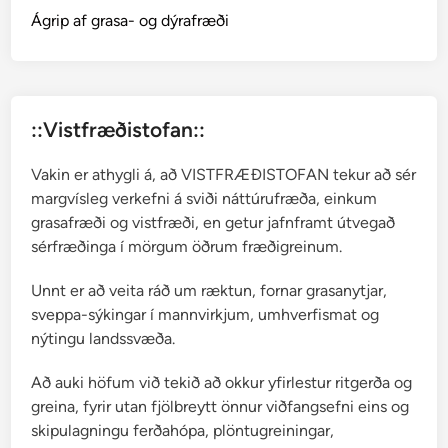
u
Ágrip af grasa- og dýrafræði
m
::Vistfræðistofan::
Vakin er athygli á, að VISTFRÆÐISTOFAN tekur að sér
margvísleg verkefni á sviði náttúrufræða, einkum
grasafræði og vistfræði, en getur jafnframt útvegað
sérfræðinga í mörgum öðrum fræðigreinum.
Unnt er að veita ráð um ræktun, fornar grasanytjar,
sveppa-sýkingar í mannvirkjum, umhverfismat og
nýtingu landssvæða.
Að auki höfum við tekið að okkur yfirlestur ritgerða og
greina, fyrir utan fjölbreytt önnur viðfangsefni eins og
skipulagningu ferðahópa, plöntugreiningar,