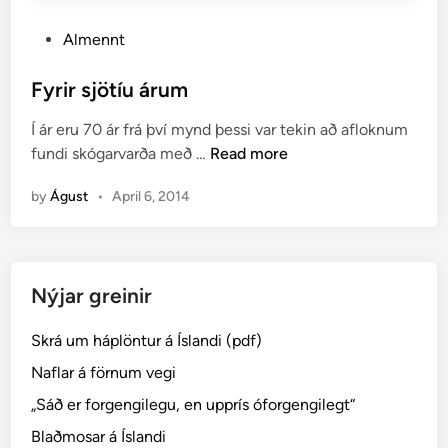
P
Almennt
o
s
Fyrir sjötíu árum
t
Í ár eru 70 ár frá því mynd þessi var tekin að afloknum
e
F
fundi skógarvarða með …
Read more
d
y
i
by
Águst
•
April 6, 2014
r
n
i
r
s
Nýjar greinir
j
ö
Skrá um háplöntur á Íslandi (pdf)
t
í
Naflar á förnum vegi
u
„Sáð er forgengilegu, en upprís óforgengilegt“
á
Blaðmosar á Íslandi
r