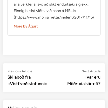
alla verkferla, svo að slíkt endurtæki sig ekki.
Einnig birtist viðtal við hann á MBL.is
(https://www.mbl.is/frettir/innlent/2017/11/15/mikid_ti
More by Águst
Post
Previous
Nex
Previous Article
Next Article
article:
artic
Skilaboð frá
Hvar eru
navigation
::Vistfræðistofunni::
Möðrudalsöræfi?