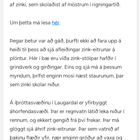
af zinki, sem skolaðist af möstrum í rigningartíð.
Um þetta má lesa
hér
.
Þegar betur var að gáð, þurfti ekki að fara upp á
heiði til þess að sjá afleiðingar zink-eitrunar á
plöntur. Hér í bæ eru víða zink-stólpar hafðir í
grindverk og girðingar. Eins og sjá má á þessum
myndum, þrífst enginn mosi næst staurunum, þar
sem zinki skolar niður.
Á íþróttasvæðinu í Laugardal er yfirbyggt
áhorfendasvæði. Þar er regnvatn látið leka niður í
rennum, og ekkert gengið frá því frekar. Þar má
glöggt sjá áhrif zink-eitrunar. Þar sem vatnið af
þakinu flæðir yfir, nær enginn gróður að vaxa og