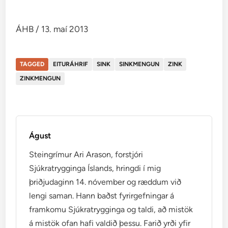
ÁHB / 13. maí 2013
TAGGED
EITURÁHRIF
SINK
SINKMENGUN
ZINK
ZINKMENGUN
Águst
Steingrímur Ari Arason, forstjóri
Sjúkratrygginga Íslands, hringdi í mig
þriðjudaginn 14. nóvember og ræddum við
lengi saman. Hann baðst fyrirgefningar á
framkomu Sjúkratrygginga og taldi, að mistök
á mistök ofan hafi valdið þessu. Farið yrði yfir