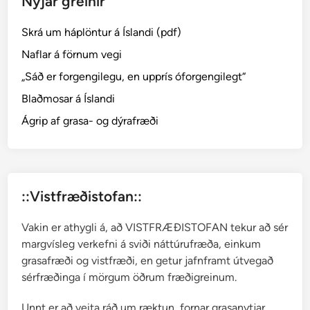
Nýjar greinir
Skrá um háplöntur á Íslandi (pdf)
Naflar á förnum vegi
„Sáð er forgengilegu, en upprís óforgengilegt“
Blaðmosar á Íslandi
Ágrip af grasa- og dýrafræði
::Vistfræðistofan::
Vakin er athygli á, að VISTFRÆÐISTOFAN tekur að sér
margvísleg verkefni á sviði náttúrufræða, einkum
grasafræði og vistfræði, en getur jafnframt útvegað
sérfræðinga í mörgum öðrum fræðigreinum.
Unnt er að veita ráð um ræktun, fornar grasanytjar,