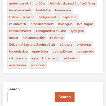
greiningarlykill
gróður
hið íslenska náttúrufræðifélag
hnokkmosaætt
horblaðka
hornmosar
Hákon Bjarnason
hálfgrasaætt
háplöntur
kelduhverfi
Krossblómaætt
krossgras
kveisugras
körfublómaætt
Landgræðsla ríkisins
lyfjagras
mosar
náttúrufræðirit
ritdómur
Sólveig Aðalbjörg Sveinsdóttir
súruætt
t+ofugras
tegundaskrá
uppblástur
vatnaplöntur
vegagerðin
víkingavatn
ágúst H. Bjarnason
ættkvíslir
æðaplöntur
þórsmörk
Search
Search