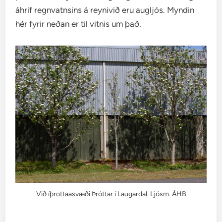
áhrif regnvatnsins á reynivið eru augljós. Myndin
hér fyrir neðan er til vitnis um það.
Við íþrottaasvæði Þróttar í Laugardal. Ljósm. ÁHB