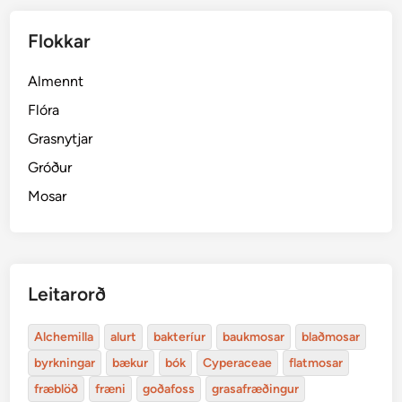
Flokkar
Almennt
Flóra
Grasnytjar
Gróður
Mosar
Leitarorð
Alchemilla
alurt
bakteríur
baukmosar
blaðmosar
byrkningar
bækur
bók
Cyperaceae
flatmosar
fræblöð
fræni
goðafoss
grasafræðingur