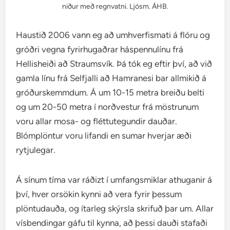
niður með regnvatni. Ljósm. ÁHB.
Haustið 2006 vann eg að umhverfismati á flóru og
gróðri vegna fyrirhugaðrar háspennulínu frá
Hellisheiði að Straumsvík. Þá tók eg eftir því, að við
gamla línu frá Selfjalli að Hamranesi bar allmikið á
gróðurskemmdum. Á um 10-15 metra breiðu belti
og um 20-50 metra í norðvestur frá möstrunum
voru allar mosa- og fléttutegundir dauðar.
Blómplöntur voru lifandi en sumar hverjar æði
rytjulegar.
Á sínum tíma var ráðizt í umfangsmiklar athuganir á
því, hver orsökin kynni að vera fyrir þessum
plöntudauða, og ítarleg skýrsla skrifuð þar um. Allar
vísbendingar gáfu til kynna, að þessi dauði stafaði