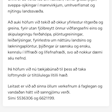
sveppa-sýkingar í mannvirkjum, umhverfismat og
nýtingu landssvæða.
Að auki höfum við tekið að okkur yfirlestur ritgerða og
greina, fyrir utan fjölbreytt önnur viðfangsefni eins og
skipulagningu ferðahópa, plöntugreiningar,
leiðarlýsingar, fyrirlestra um náttúru landsins og
lækningaplöntur, þýðingar úr sænsku og ensku,
kennslu í líffræði og lífefnafræði, svo að nokkur dæmi
séu nefnd.
Þá höfum við nú tækjabúnað til þess að taka
loftmyndir úr tiltölulega lítilli hæð.
Leitast er við að sinna öllum verkefnum á faglegan og
vandaðan hátt við sanngjörnu verði.
Sími 5536306 og 6621199.