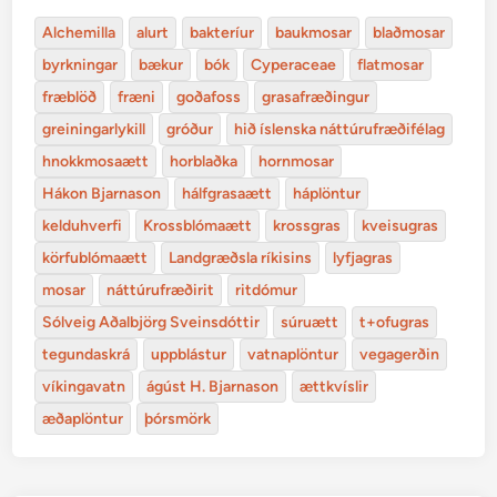
Alchemilla
alurt
bakteríur
baukmosar
blaðmosar
byrkningar
bækur
bók
Cyperaceae
flatmosar
fræblöð
fræni
goðafoss
grasafræðingur
greiningarlykill
gróður
hið íslenska náttúrufræðifélag
hnokkmosaætt
horblaðka
hornmosar
Hákon Bjarnason
hálfgrasaætt
háplöntur
kelduhverfi
Krossblómaætt
krossgras
kveisugras
körfublómaætt
Landgræðsla ríkisins
lyfjagras
mosar
náttúrufræðirit
ritdómur
Sólveig Aðalbjörg Sveinsdóttir
súruætt
t+ofugras
tegundaskrá
uppblástur
vatnaplöntur
vegagerðin
víkingavatn
ágúst H. Bjarnason
ættkvíslir
æðaplöntur
þórsmörk