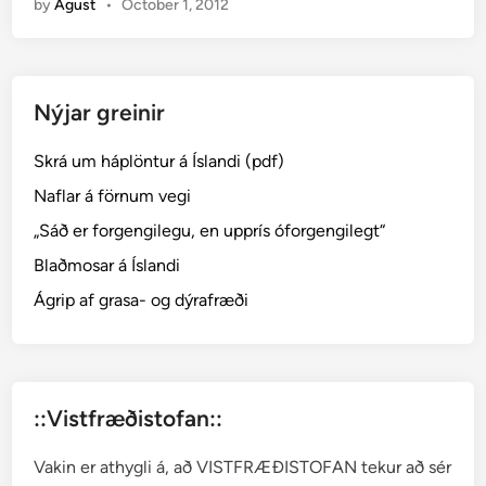
by
Águst
•
October 1, 2012
ð
r
u
j
Nýjar greinir
u
r
Skrá um háplöntur á Íslandi (pdf)
t
a
Naflar á förnum vegi
r
„Sáð er forgengilegu, en upprís óforgengilegt“
æ
Blaðmosar á Íslandi
t
t
Ágrip af grasa- og dýrafræði
─
L
e
n
::Vistfræðistofan::
t
i
Vakin er athygli á, að VISTFRÆÐISTOFAN tekur að sér
b