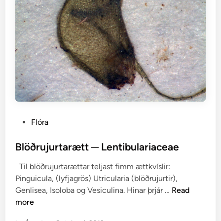
o
m
a
r
u
m
p
a
l
u
s
P
Flóra
t
o
r
s
Blöðrujurtarætt ─ Lentibulariaceae
e
t
Til blöðrujurtarættar teljast fimm ættkvíslir:
e
Pinguicula, (lyfjagrös) Utricularia (blöðrujurtir),
d
B
Genlisea, Isoloba og Vesiculina. Hinar þrjár …
Read
i
l
more
n
ö