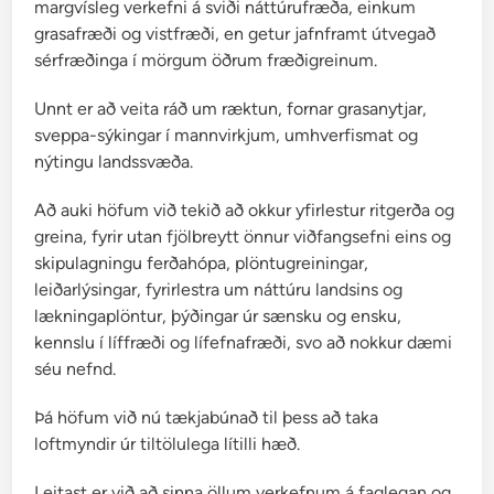
margvísleg verkefni á sviði náttúrufræða, einkum
u
grasafræði og vistfræði, en getur jafnframt útvegað
l
sérfræðinga í mörgum öðrum fræðigreinum.
a
r
Unnt er að veita ráð um ræktun, fornar grasanytjar,
i
sveppa-sýkingar í mannvirkjum, umhverfismat og
a
nýtingu landssvæða.
c
e
Að auki höfum við tekið að okkur yfirlestur ritgerða og
a
greina, fyrir utan fjölbreytt önnur viðfangsefni eins og
e
skipulagningu ferðahópa, plöntugreiningar,
leiðarlýsingar, fyrirlestra um náttúru landsins og
lækningaplöntur, þýðingar úr sænsku og ensku,
kennslu í líffræði og lífefnafræði, svo að nokkur dæmi
séu nefnd.
Þá höfum við nú tækjabúnað til þess að taka
loftmyndir úr tiltölulega lítilli hæð.
Leitast er við að sinna öllum verkefnum á faglegan og