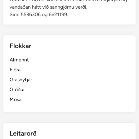
vandaðan hátt við sanngjörnu verði.
Sími 5536306 og 6621199.
Flokkar
Almennt
Flóra
Grasnytjar
Gróður
Mosar
Leitarorð