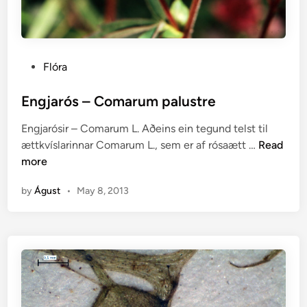
P
Flóra
o
s
Engjarós – Comarum palustre
t
Engjarósir – Comarum L. Aðeins ein tegund telst til
e
E
ættkvíslarinnar Comarum L., sem er af rósaætt …
Read
d
n
more
i
g
n
by
Águst
•
May 8, 2013
j
a
r
ó
s
–
C