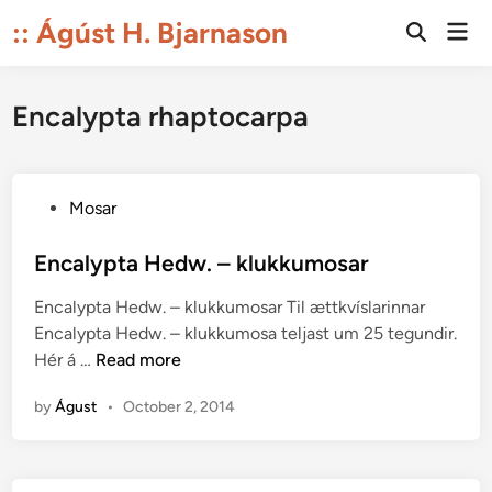
Skip
:: Ágúst H. Bjarnason
Mai
to
Open
Men
Search
content
Encalypta rhaptocarpa
P
Mosar
o
s
Encalypta Hedw. – klukkumosar
t
Encalypta Hedw. – klukkumosar Til ættkvíslarinnar
e
Encalypta Hedw. – klukkumosa teljast um 25 tegundir.
d
E
Hér á …
Read more
i
n
n
by
Águst
•
October 2, 2014
c
a
l
y