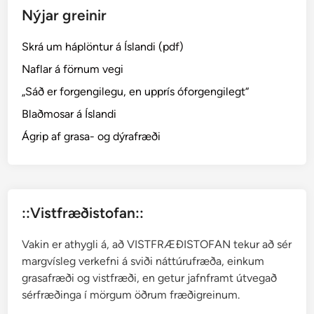
Nýjar greinir
p
t
Skrá um háplöntur á Íslandi (pdf)
a
H
Naflar á förnum vegi
e
„Sáð er forgengilegu, en upprís óforgengilegt“
d
Blaðmosar á Íslandi
w
.
Ágrip af grasa- og dýrafræði
–
k
l
u
::Vistfræðistofan::
k
k
Vakin er athygli á, að VISTFRÆÐISTOFAN tekur að sér
u
margvísleg verkefni á sviði náttúrufræða, einkum
m
grasafræði og vistfræði, en getur jafnframt útvegað
o
sérfræðinga í mörgum öðrum fræðigreinum.
s