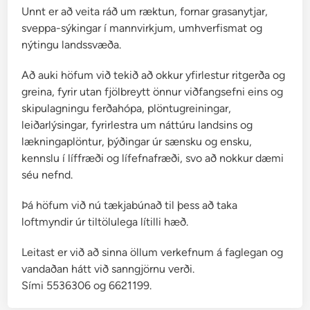
a
Unnt er að veita ráð um ræktun, fornar grasanytjar,
r
sveppa-sýkingar í mannvirkjum, umhverfismat og
nýtingu landssvæða.
Að auki höfum við tekið að okkur yfirlestur ritgerða og
greina, fyrir utan fjölbreytt önnur viðfangsefni eins og
skipulagningu ferðahópa, plöntugreiningar,
leiðarlýsingar, fyrirlestra um náttúru landsins og
lækningaplöntur, þýðingar úr sænsku og ensku,
kennslu í líffræði og lífefnafræði, svo að nokkur dæmi
séu nefnd.
Þá höfum við nú tækjabúnað til þess að taka
loftmyndir úr tiltölulega lítilli hæð.
Leitast er við að sinna öllum verkefnum á faglegan og
vandaðan hátt við sanngjörnu verði.
Sími 5536306 og 6621199.