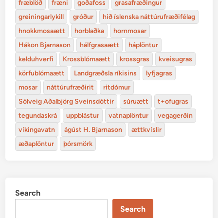
fræblöð
fræni
goðafoss
grasafræðingur
greiningarlykill
gróður
hið íslenska náttúrufræðifélag
hnokkmosaætt
horblaðka
hornmosar
Hákon Bjarnason
hálfgrasaætt
háplöntur
kelduhverfi
Krossblómaætt
krossgras
kveisugras
körfublómaætt
Landgræðsla ríkisins
lyfjagras
mosar
náttúrufræðirit
ritdómur
Sólveig Aðalbjörg Sveinsdóttir
súruætt
t+ofugras
tegundaskrá
uppblástur
vatnaplöntur
vegagerðin
víkingavatn
ágúst H. Bjarnason
ættkvíslir
æðaplöntur
þórsmörk
Search
Search