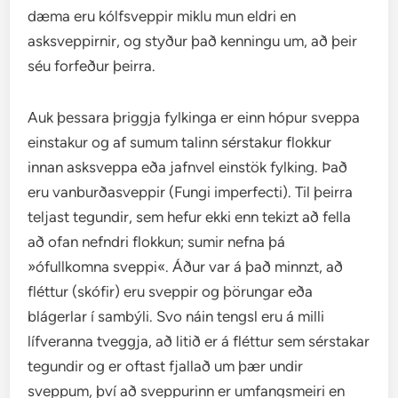
dæma eru kólfsveppir miklu mun eldri en
asksveppirnir, og styður það kenningu um, að þeir
séu forfeður þeirra.
Auk þessara þriggja fylkinga er einn hópur sveppa
einstakur og af sumum talinn sérstakur flokkur
innan asksveppa eða jafnvel einstök fylking. Það
eru vanburðasveppir (Fungi imperfecti). Til þeirra
teljast tegundir, sem hefur ekki enn tekizt að fella
að ofan nefndri flokkun; sumir nefna þá
»ófullkomna sveppi«. Áður var á það minnzt, að
fléttur (skófir) eru sveppir og þörungar eða
blágerlar í sambýli. Svo náin tengsl eru á milli
lífveranna tveggja, að litið er á fléttur sem sérstakar
tegundir og er oftast fjallað um þær undir
sveppum, því að sveppurinn er umfangsmeiri en