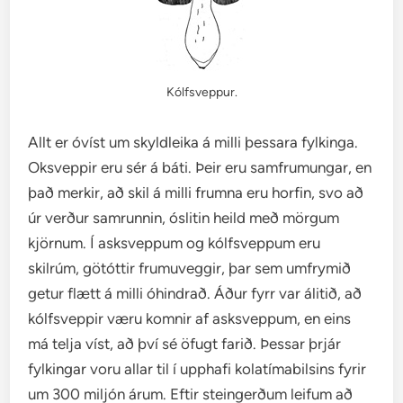
Kólfsveppur.
Allt er óvíst um skyldleika á milli þessara fylkinga.
Oksveppir eru sér á báti. Þeir eru samfrumungar, en
það merkir, að skil á milli frumna eru horfin, svo að
úr verður samrunnin, óslitin heild með mörgum
kjörnum. Í asksveppum og kólfsveppum eru
skilrúm, götóttir frumuveggir, þar sem umfrymið
getur flætt á milli óhindrað. Áður fyrr var álitið, að
kólfsveppir væru komnir af asksveppum, en eins
má telja víst, að því sé öfugt farið. Þessar þrjár
fylkingar voru allar til í upphafi kolatímabilsins fyrir
um 300 miljón árum. Eftir steingerðum leifum að