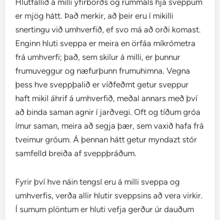
Hlutfallið á milli yfirborðs og rúmmáls hjá sveppum
er mjög hátt. Það merkir, að þeir eru í mikilli
snertingu við umhverfið, ef svo má að orði komast.
Enginn hluti sveppa er meira en örfáa míkrómetra
frá umhverfi; það, sem skilur á milli, er þunnur
frumuveggur og næfurþunn frumuhimna. Vegna
þess hve sveppþalið er víðfeðmt getur sveppur
haft mikil áhrif á umhverfið, meðal annars með því
að binda saman agnir í jarðvegi. Oft og tíðum gróa
ímur saman, meira að segja þær, sem vaxið hafa frá
tveimur gróum. Á þennan hátt getur myndazt stór
samfelld breiða af sveppþráðum.
Fyrir því hve náin tengsl eru á milli sveppa og
umhverfis, verða allir hlutir sveppsins að vera virkir.
Í sumum plöntum er hluti vefja gerður úr dauðum