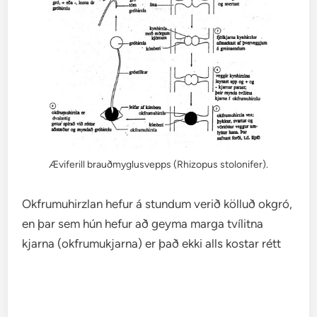
Æviferill brauðmyglusvepps (Rhizopus stolonifer).
Okfrumuhirzlan hefur á stundum verið kölluð okgró,
en þar sem hún hefur að geyma marga tvílitna
kjarna (okfrumukjarna) er það ekki alls kostar rétt