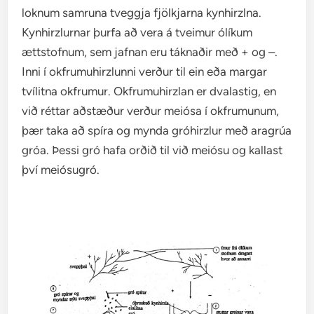
loknum samruna tveggja fjölkjarna kynhirzlna.
Kynhirzlurnar þurfa að vera á tveimur ólíkum
ættstofnum, sem jafnan eru táknaðir með + og –.
Inni í okfrumuhirzlunni verður til ein eða margar
tvílitna okfrumur. Okfrumuhirzlan er dvalastig, en
við réttar aðstæður verður meiósa í okfrumunum,
þær taka að spíra og mynda gróhirzlur með aragrúa
gróa. Þessi gró hafa orðið til við meiósu og kallast
því meiósugró.