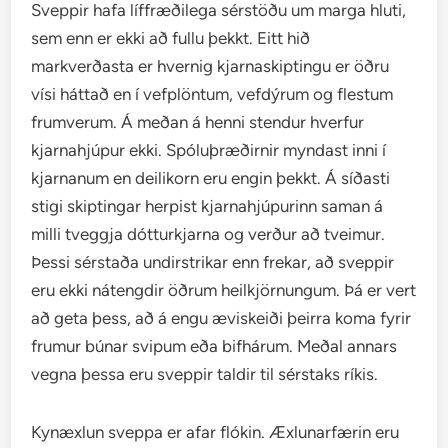
Sveppir hafa líffræðilega sérstöðu um marga hluti,
sem enn er ekki að fullu þekkt. Eitt hið
markverðasta er hvernig kjarnaskiptingu er öðru
vísi háttað en í vefplöntum, vefdýrum og flestum
frumverum. Á meðan á henni stendur hverfur
kjarnahjúpur ekki. Spóluþræðirnir myndast inni í
kjarnanum en deilikorn eru engin þekkt. Á síðasti
stigi skiptingar herpist kjarnahjúpurinn saman á
milli tveggja dótturkjarna og verður að tveimur.
Þessi sérstaða undirstrikar enn frekar, að sveppir
eru ekki nátengdir öðrum heilkjörnungum. Þá er vert
að geta þess, að á engu æviskeiði þeirra koma fyrir
frumur búnar svipum eða bifhárum. Meðal annars
vegna þessa eru sveppir taldir til sérstaks ríkis.
Kynæxlun sveppa er afar flókin. Æxlunarfærin eru