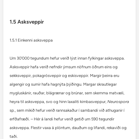
1.5 Asksveppir
1.5.1 Einkenni asksveppa
Um 30’000 tegundum hefur verið lýst innan fylkingar asksveppa.
Asksveppir hafa verið nefndir ýmsum nöfnum öðrum eins og
sekksveppir, pokagrósveppir og eskisveppir. Margir þeirra eru
algengir og sumir hafa hagnýta þýðingu. Margar skrautlegar
mygluskánir, rauðar, blágrænar og brúnar, sem skemma matvæli,
heyra til asksveppa, svo og hinn laxaliti kimbasveppur,
Neurospora
sp., sem mikið hefur verið rannsakaður í sambandi við athuganir í
erfðafræði. – Hér á landi hefur verið getið um 590 tegundir
asksveppa. Flestir vaxa á plöntum, dauðum og lifandi, rekaviði og
taði.