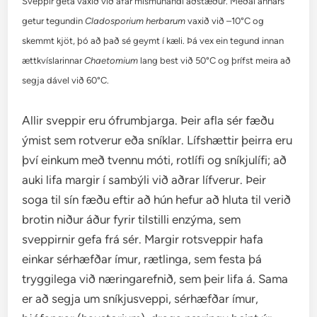
Sveppir geta vaxið við afar mismunandi aðstæður. Meðal annars
getur tegundin
Cladosporium herbarum
vaxið við –10°C og
skemmt kjöt, þó að það sé geymt í kæli. Þá vex ein tegund innan
ættkvíslarinnar
Chaetomium
lang best við 50°C og þrífst meira að
segja dável við 60°C.
Allir sveppir eru ófrumbjarga. Þeir afla sér fæðu
ýmist sem rotverur eða sníklar. Lífshættir þeirra eru
því einkum með tvennu móti, rotlífi og sníkjulífi; að
auki lifa margir í sambýli við aðrar lífverur. Þeir
soga til sín fæðu eftir að hún hefur að hluta til verið
brotin niður áður fyrir tilstilli enzýma, sem
sveppirnir gefa frá sér. Margir rotsveppir hafa
einkar sérhæfðar ímur, rætlinga, sem festa þá
tryggilega við næringarefnið, sem þeir lifa á. Sama
er að segja um sníkjusveppi, sérhæfðar ímur,