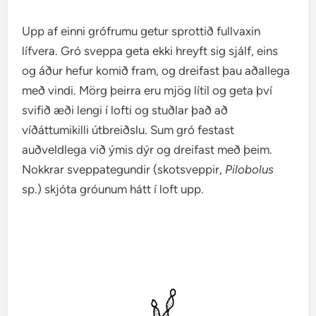
Upp af einni grófrumu getur sprottið fullvaxin
lífvera. Gró sveppa geta ekki hreyft sig sjálf, eins
og áður hefur komið fram, og dreifast þau aðallega
með vindi. Mörg þeirra eru mjög lítil og geta því
svifið æði lengi í lofti og stuðlar það að
víðáttumikilli útbreiðslu. Sum gró festast
auðveldlega við ýmis dýr og dreifast með þeim.
Nokkrar sveppategundir (skotsveppir,
Pilobolus
sp.) skjóta gróunum hátt í loft upp.