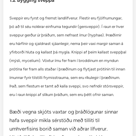
Sveppir eru fyrst og fremst landlífverur. Flestir eru fjölfrumungar,
þó að til séu nokkrar einfruma tegundir (gersveppir). Í raun er hver
sveppur gerður úr þráðum, sem nefnast ímur (hyphae). Þræðirnir
eru hárfínir og sjaldnast sjáanlegir, nema þeir vaxi margir saman á
yfirborði hluta og kallast þá mygla. Knippi af þeim kallast sveppþal
(mýsli, mycelium). Vöxtur ímu fer fram í broddinum en myndun
prótína fer fram alls staðar í þræðinum og flytjast prótínin til innan
ímunnar fyrir tilstilli frymisstrauma, sem eru ríkulegir í þræðinum.
Það, sem flestum er tamt að kalla sveppi, svo nefndir stórsveppir,
eru í raun knippi af slíkum þráðum, sem eru þétt ofnir saman.
Bæði vegna skjóts vaxtar og þráðlögunar sinnar
hafa sveppir mikla sérstöðu með tilliti til
umhverfisins borið saman við aðrar lífverur.