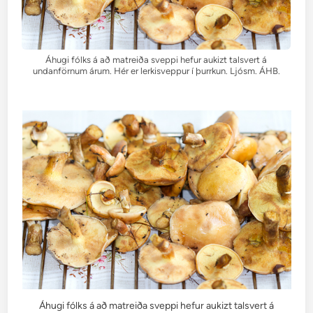
Áhugi fólks á að matreiða sveppi hefur aukizt talsvert á
undanförnum árum. Hér er lerkisveppur í þurrkun. Ljósm. ÁHB.
Áhugi fólks á að matreiða sveppi hefur aukizt talsvert á