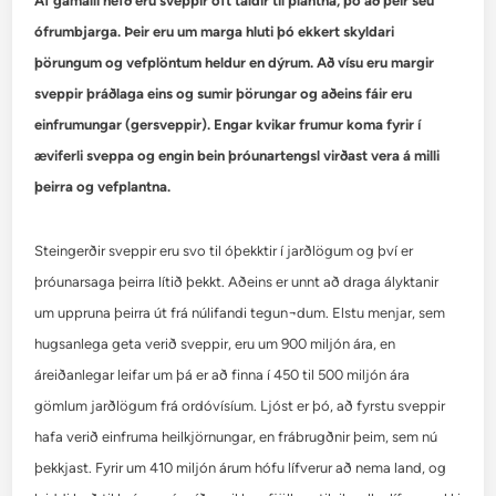
Af gamalli hefð eru sveppir oft taldir til plantna, þó að þeir séu
ófrumbjarga. Þeir eru um marga hluti þó ekkert skyldari
þörungum og vefplöntum heldur en dýrum. Að vísu eru margir
sveppir þráðlaga eins og sumir þörungar og aðeins fáir eru
einfrumungar (gersveppir). Engar kvikar frumur koma fyrir í
æviferli sveppa og engin bein þróunartengsl virðast vera á milli
þeirra og vefplantna.
Steingerðir sveppir eru svo til óþekktir í jarðlögum og því er
þróunarsaga þeirra lítið þekkt. Aðeins er unnt að draga ályktanir
um uppruna þeirra út frá núlifandi tegun¬dum. Elstu menjar, sem
hugsanlega geta verið sveppir, eru um 900 miljón ára, en
áreiðanlegar leifar um þá er að finna í 450 til 500 miljón ára
gömlum jarðlögum frá ordóvísíum. Ljóst er þó, að fyrstu sveppir
hafa verið einfruma heilkjörnungar, en frábrugðnir þeim, sem nú
þekkjast. Fyrir um 410 miljón árum hófu lífverur að nema land, og