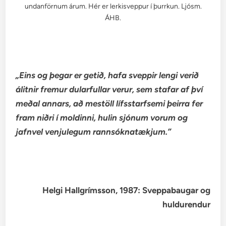
undanförnum árum. Hér er lerkisveppur í þurrkun. Ljósm.
ÁHB.
„Eins
og þegar er getið, hafa sveppir lengi verið
álitnir fremur dularfullar verur, sem stafar af því
meðal annars, að mestöll lífsstarfsemi þeirra fer
fram niðri í moldinni, hulin sjónum vorum og
jafnvel venjulegum rannsóknatækjum.”
Helgi Hallgrímsson, 1987: Sveppabaugar og
huldurendur