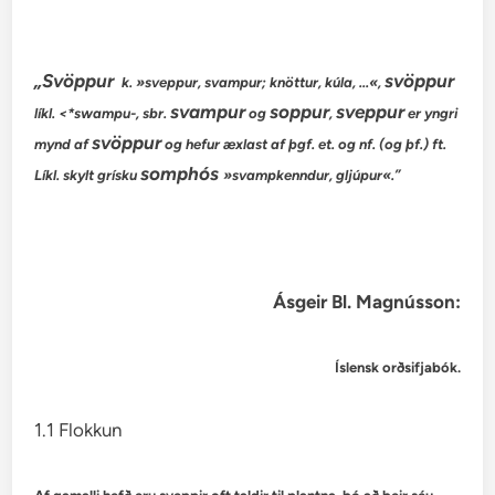
„Svöppur
svöppur
k. »sveppur, svampur; knöttur, kúla, …«,
svampur
soppur
sveppur
líkl. <*swampu-, sbr.
og
,
er yngri
svöppur
mynd af
og hefur æxlast af þgf. et. og nf. (og þf.) ft.
somphós
Líkl. skylt grísku
»svampkenndur, gljúpur«.”
Ásgeir Bl. Magnússon:
Íslensk orðsifjabók.
1.1 Flokkun