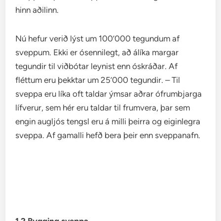
hinn aðilinn.
Nú hefur verið lýst um 100’000 tegundum af
sveppum. Ekki er ósennilegt, að álíka margar
tegundir til viðbótar leynist enn óskráðar. Af
fléttum eru þekktar um 25’000 tegundir. – Til
sveppa eru líka oft taldar ýmsar aðrar ófrumbjarga
lífverur, sem hér eru taldar til frumvera, þar sem
engin augljós tengsl eru á milli þeirra og eiginlegra
sveppa. Af gamalli hefð bera þeir enn sveppanafn.
1.2 Bygging sveppa