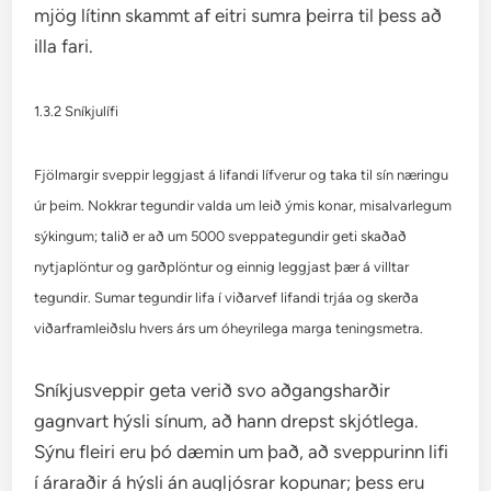
mjög lítinn skammt af eitri sumra þeirra til þess að
illa fari.
1.3.2 Sníkjulífi
Fjölmargir sveppir leggjast á lifandi lífverur og taka til sín næringu
úr þeim. Nokkrar tegundir valda um leið ýmis konar, misalvarlegum
sýkingum; talið er að um 5000 sveppategundir geti skaðað
nytjaplöntur og garðplöntur og einnig leggjast þær á villtar
tegundir. Sumar tegundir lifa í viðarvef lifandi trjáa og skerða
viðarframleiðslu hvers árs um óheyrilega marga teningsmetra.
Sníkjusveppir geta verið svo aðgangsharðir
gagnvart hýsli sínum, að hann drepst skjótlega.
Sýnu fleiri eru þó dæmin um það, að sveppurinn lifi
í áraraðir á hýsli án augljósrar kopunar; þess eru