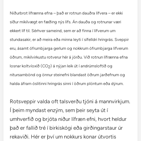
Niðurbrot lífrænna efna – það er rotnun dauðra lífvera – er ekki
síður mikilvægt en fæðing nýs lífs. Án dauða og rotnunar væri
ekkert líf til. Sérhver sameind, sem er að finna í lífverum um
stundasakir, er að meira eða minna leyti í sífelldri hringrás. Sveppir
eru, ásamt ófrumbjarga gerlum og nokkrum ófrumbjarga lífverum
öðrum, mikilvirkustu rotverur hér á jörðu. Við rotnun lífrænna efna
losnar koltvíoxíð (CO
) á nýjan leik út í andrúmsloftið og
2
nitursambönd og önnur steinefni blandast öðrum jarðefnum og
halda áfram óslitinni hringrás sinni í öðrum plöntum eða dýrum.
Rotsveppir valda oft talsverðu tjóni á mannvirkjum.
Í þeim myndast enzým, sem þeir seyta út í
umhverfið og brjóta niður lífræn efni, hvort heldur
það er fallið tré í birkiskógi eða girðingarstaur úr
rekaviði. Hér er því um nokkurs konar útvortis