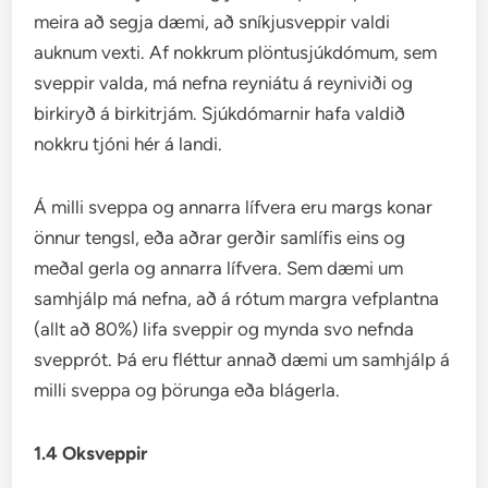
meira að segja dæmi, að sníkjusveppir valdi
auknum vexti. Af nokkrum plöntusjúkdómum, sem
sveppir valda, má nefna reyniátu á reyniviði og
birkiryð á birkitrjám. Sjúkdómarnir hafa valdið
nokkru tjóni hér á landi.
Á milli sveppa og annarra lífvera eru margs konar
önnur tengsl, eða aðrar gerðir samlífis eins og
meðal gerla og annarra lífvera. Sem dæmi um
samhjálp má nefna, að á rótum margra vefplantna
(allt að 80%) lifa sveppir og mynda svo nefnda
svepprót. Þá eru fléttur annað dæmi um samhjálp á
milli sveppa og þörunga eða blágerla.
1.4 Oksveppir