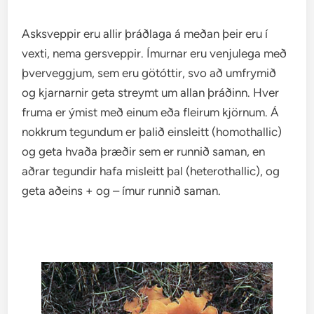
Asksveppir eru allir þráðlaga á meðan þeir eru í
vexti, nema gersveppir. Ímurnar eru venjulega með
þverveggjum, sem eru götóttir, svo að umfrymið
og kjarnarnir geta streymt um allan þráðinn. Hver
fruma er ýmist með einum eða fleirum kjörnum. Á
nokkrum tegundum er þalið einsleitt (homothallic)
og geta hvaða þræðir sem er runnið saman, en
aðrar tegundir hafa misleitt þal (heterothallic), og
geta aðeins + og – ímur runnið saman.