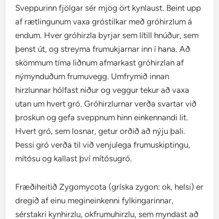
Sveppurinn fjölgar sér mjög ört kynlaust. Beint upp
af rætlingunum vaxa gróstilkar með gróhirzlum á
endum. Hver gróhirzla byrjar sem lítill hnúður, sem
þenst út, og streyma frumukjarnar inn í hana. Að
skömmum tíma liðnum afmarkast gróhirzlan af
nýmynduðum frumuvegg. Umfrymið innan
hirzlunnar hólfast niður og veggur tekur að vaxa
utan um hvert gró. Gróhirzlurnar verða svartar við
þroskun og gefa sveppnum hinn einkennandi lit.
Hvert gró, sem losnar, getur orðið að nýju þali.
Þessi gró verða til við venjulega frumuskiptingu,
mítósu og kallast því mítósugró.
Fræðiheitið Zygomycota (gríska zygon: ok, helsi) er
dregið af einu megineinkenni fylkingarinnar,
sérstakri kynhirzlu, okfrumuhirzlu, sem myndast að