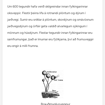
Um 600 tegundir hafa verið skilgreindar innan fylkingarinnar
oksveppir. Flestir þeirra lifa á rotnandi plöntum og dýrum í
jarðvegi. Sumir eru sníklar á plöntum, skordýrum og smávöxnum
jarðvegsdýrum og örfáir geta valdið alvarlegum sýkingum í
mönnum og húsdýrum. Flestar tegundir innan fylkingarinnar eru
samfrumungar, það er ímurnar eru fjölkjarna, því að frumuveggir
eru engir á milli frumna.
Brauðmyglusveppur