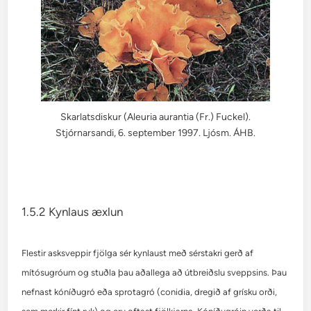
Skarlatsdiskur (Aleuria aurantia (Fr.) Fuckel).
Stjórnarsandi, 6. september 1997. Ljósm. ÁHB.
1.5.2 Kynlaus æxlun
Flestir asksveppir fjölga sér kynlaust með sérstakri gerð af
mítósugróum og stuðla þau aðallega að útbreiðslu sveppsins. Þau
nefnast kóníðugró eða sprotagró (conidia, dregið af grísku orði,