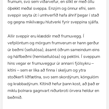
frumum, svo sem viðarvefur, en slíkt er með öllu
óþekkt meðal sveppa. Enzým og önnur efni, sem
sveppir seyta út í umhverfið hafa áhrif þegar í stað
og gegna mikilvægu hlutverki fyrir sveppina sjálfa.
Allir sveppir eru klæddir með frumuvegg. Í
vefplöntum og mörgum frumverum er hann gerður
úr beðmi (sellulósa), ásamt öðrum sameindum eins
og hálfbeðmi (hemísellulósa) og pektíni. Í sveppum
hins vegar er frumuveggur úr annarri fjölsykru –
kítíni – sem er líka að finna í skeljum og ytra
stoðkerfi liðfætlna, svo sem skordýrum, kóngulóm
og krabbadýrum. Kítínið hefur þann kost, að það er
miklu þolnara gagnvart niðurbroti örvera heldur en
beðmið.