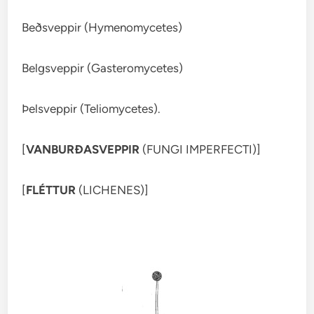
Beðsveppir (Hymenomycetes)
Belgsveppir (Gasteromycetes)
Þelsveppir (Teliomycetes).
[
VANBURÐASVEPPIR
(FUNGI IMPERFECTI)]
[
FLÉTTUR
(LICHENES)]