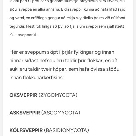
leiddi það til þróunar á gríðarmiklum fjölbreytileika allra lífvera, ekki
síður sveppa en allra annarra. Eldri sveppir kunna að hafa lifað í sjó
og vatni, en erfiðlega gengur að rekja skyldleika þeirra við núlifandi
tegundir. Flest rök hníga að því að fjalla um sveppi sem sjálfstætt
ríki – svepparíki.
Hér er sveppum skipt í þrjár fylkingar og innan
hinnar síðast nefndu eru taldir þrír flokkar, en að
auki eru taldir tveir hópar, sem hafa óvissa stöðu
innan flokkunarkerfisins:
OKSVEPPIR
(ZYGOMYCOTA)
ASKSVEPPIR
(ASCOMYCOTA)
KÓLFSVEPPIR
(BASIDIOMYCOTA)