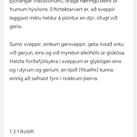
þjófangar (haustorium), draga næringu beint úr
frumum hýsilsins. Eftirtektarvert er, að sveppir
leggjast miklu heldur á plöntur en dýr; öfugt við
gerla.
Sumir sveppir, einkum gersveppir, geta losað orku
við gerjun, eins og við myndun alkóhóls úr glúkósa.
Helzta forðafjölsykra í sveppum er glýkógen eins
og í dýrum og gerlum, en lípíð (fituefni) kunna
einnig að safnast fyrir í nokkrum þeirra.
1.3.1 Rotlífi