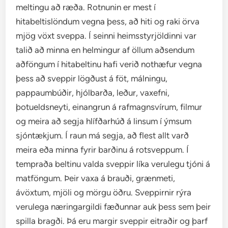
meltingu að ræða. Rotnunin er mest í
hitabeltislöndum vegna þess, að hiti og raki örva
mjög vöxt sveppa. Í seinni heimsstyrjöldinni var
talið að minna en helmingur af öllum aðsendum
aðföngum í hitabeltinu hafi verið nothæfur vegna
þess að sveppir lögðust á föt, málningu,
pappaumbúðir, hjólbarða, leður, vaxefni,
þotueldsneyti, einangrun á rafmagnsvírum, filmur
og meira að segja hlífðarhúð á linsum í ýmsum
sjóntækjum. Í raun má segja, að flest allt varð
meira eða minna fyrir barðinu á rotsveppum. Í
tempraða beltinu valda sveppir líka verulegu tjóni á
matföngum. Þeir vaxa á brauði, grænmeti,
ávöxtum, mjöli og mörgu öðru. Sveppirnir rýra
verulega næringargildi fæðunnar auk þess sem þeir
spilla bragði. Þá eru margir sveppir eitraðir og þarf