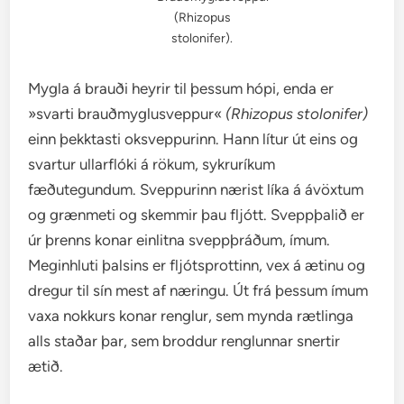
(Rhizopus
stolonifer).
Mygla á brauði heyrir til þessum hópi, enda er
»svarti brauðmyglusveppur«
(Rhizopus stolonifer)
einn þekktasti oksveppurinn. Hann lítur út eins og
svartur ullarflóki á rökum, sykruríkum
fæðutegundum. Sveppurinn nærist líka á ávöxtum
og grænmeti og skemmir þau fljótt. Sveppþalið er
úr þrenns konar einlitna sveppþráðum, ímum.
Meginhluti þalsins er fljótsprottinn, vex á ætinu og
dregur til sín mest af næringu. Út frá þessum ímum
vaxa nokkurs konar renglur, sem mynda rætlinga
alls staðar þar, sem broddur renglunnar snertir
ætið.