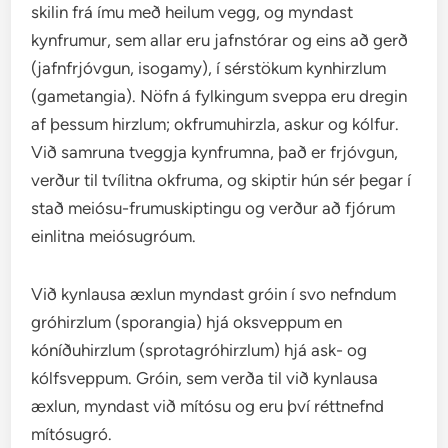
skilin frá ímu með heilum vegg, og myndast
kynfrumur, sem allar eru jafnstórar og eins að gerð
(jafnfrjóvgun, isogamy), í sérstökum kynhirzlum
(gametangia). Nöfn á fylkingum sveppa eru dregin
af þessum hirzlum; okfrumuhirzla, askur og kólfur.
Við samruna tveggja kynfrumna, það er frjóvgun,
verður til tvílitna okfruma, og skiptir hún sér þegar í
stað meiósu-frumuskiptingu og verður að fjórum
einlitna meiósugróum.
Við kynlausa æxlun myndast gróin í svo nefndum
gróhirzlum (sporangia) hjá oksveppum en
kóníðuhirzlum (sprotagróhirzlum) hjá ask- og
kólfsveppum. Gróin, sem verða til við kynlausa
æxlun, myndast við mítósu og eru því réttnefnd
mítósugró.