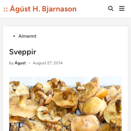
Skip
:: Ágúst H. Bjarnason
Mai
to
Open
Men
Search
content
Posted
Almennt
in
Sveppir
by
Águst
•
August 27, 2014