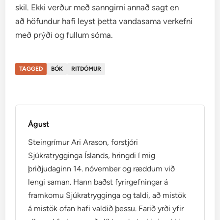
skil. Ekki verður með sanngirni annað sagt en
að höfundur hafi leyst þetta vandasama verkefni
með prýði og fullum sóma.
TAGGED
BÓK
RITDÓMUR
Águst
Steingrímur Ari Arason, forstjóri
Sjúkratrygginga Íslands, hringdi í mig
þriðjudaginn 14. nóvember og ræddum við
lengi saman. Hann baðst fyrirgefningar á
framkomu Sjúkratrygginga og taldi, að mistök
á mistök ofan hafi valdið þessu. Farið yrði yfir