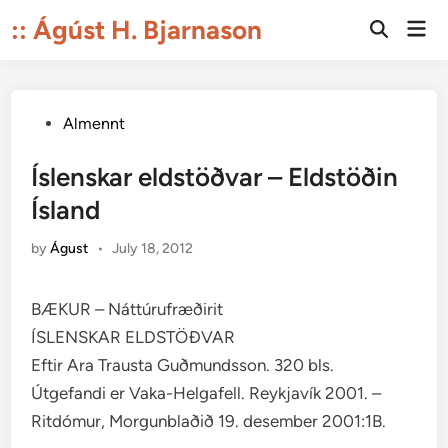
Skip
:: Ágúst H. Bjarnason
Mai
to
Open
Men
Search
content
Posted
Almennt
in
Íslenskar eldstöðvar – Eldstöðin
Ísland
by
Águst
•
July 18, 2012
BÆKUR – Náttúrufræðirit
ÍSLENSKAR ELDSTÖÐVAR
Eftir Ara Trausta Guðmundsson. 320 bls.
Útgefandi er Vaka-Helgafell. Reykjavík 2001. –
Ritdómur, Morgunblaðið 19. desember 2001:1B.