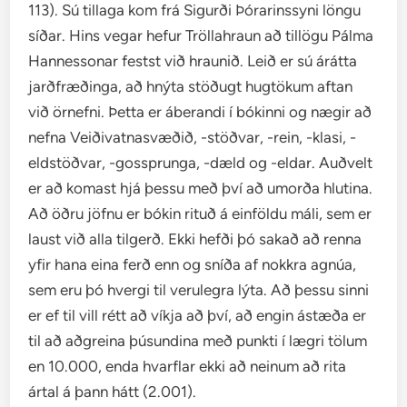
113). Sú tillaga kom frá Sigurði Þórarinssyni löngu
síðar. Hins vegar hefur Tröllahraun að tillögu Pálma
Hannessonar festst við hraunið. Leið er sú árátta
jarðfræðinga, að hnýta stöðugt hugtökum aftan
við örnefni. Þetta er áberandi í bókinni og nægir að
nefna Veiðivatnasvæðið, -stöðvar, -rein, -klasi, -
eldstöðvar, -gossprunga, -dæld og -eldar. Auðvelt
er að komast hjá þessu með því að umorða hlutina.
Að öðru jöfnu er bókin rituð á einföldu máli, sem er
laust við alla tilgerð. Ekki hefði þó sakað að renna
yfir hana eina ferð enn og sníða af nokkra agnúa,
sem eru þó hvergi til verulegra lýta. Að þessu sinni
er ef til vill rétt að víkja að því, að engin ástæða er
til að aðgreina þúsundina með punkti í lægri tölum
en 10.000, enda hvarflar ekki að neinum að rita
ártal á þann hátt (2.001).