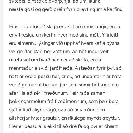
svæðis, einstök eldvörp, fjallað um líkur á
næsta gosi og gerð grein fyrir breytingum á kerfinu.
Eins og gefur að skilja eru kaflarnir mislangir, enda
er vitneskja um kerfin hver með sínu móti. Yfirleitt
eru almennu lýsingar við upphaf hvers kafla býsna
vel gerðar. Það ber vott um, að höfundur veit
mæta vel um hvað hann er að skrifa, enda
menntaður á sviði jarðfræða. Ástæðan fyrir því, að
haft er orð á þessu hér, er sú, að undanfarin ár hafa
verið gefnar út bækur, þar sem sumir höfunda eru
afar illa að sér í fræðunum. Þeir raða saman
þekkingarmolum frá fræðimönnum, sem þeir bera
sjálfir lítið skynbragð, svo að úr verður einn
allsherjar hrærigrautur, en ríkulega myndskreyttur.
Hér er þessu alls ekki til að dreifa og því er óhætt