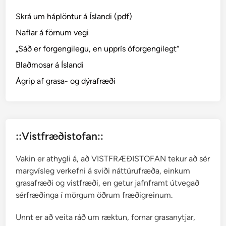
Skrá um háplöntur á Íslandi (pdf)
Naflar á förnum vegi
„Sáð er forgengilegu, en upprís óforgengilegt“
Blaðmosar á Íslandi
Ágrip af grasa- og dýrafræði
::Vistfræðistofan::
Vakin er athygli á, að VISTFRÆÐISTOFAN tekur að sér
margvísleg verkefni á sviði náttúrufræða, einkum
grasafræði og vistfræði, en getur jafnframt útvegað
sérfræðinga í mörgum öðrum fræðigreinum.
Unnt er að veita ráð um ræktun, fornar grasanytjar,