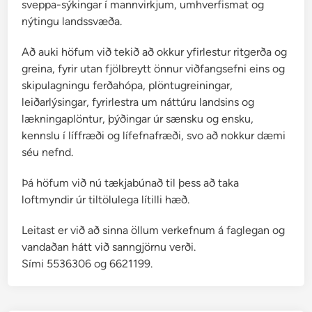
sveppa-sýkingar í mannvirkjum, umhverfismat og
nýtingu landssvæða.
Að auki höfum við tekið að okkur yfirlestur ritgerða og
greina, fyrir utan fjölbreytt önnur viðfangsefni eins og
skipulagningu ferðahópa, plöntugreiningar,
leiðarlýsingar, fyrirlestra um náttúru landsins og
lækningaplöntur, þýðingar úr sænsku og ensku,
kennslu í líffræði og lífefnafræði, svo að nokkur dæmi
séu nefnd.
Þá höfum við nú tækjabúnað til þess að taka
loftmyndir úr tiltölulega lítilli hæð.
Leitast er við að sinna öllum verkefnum á faglegan og
vandaðan hátt við sanngjörnu verði.
Sími 5536306 og 6621199.