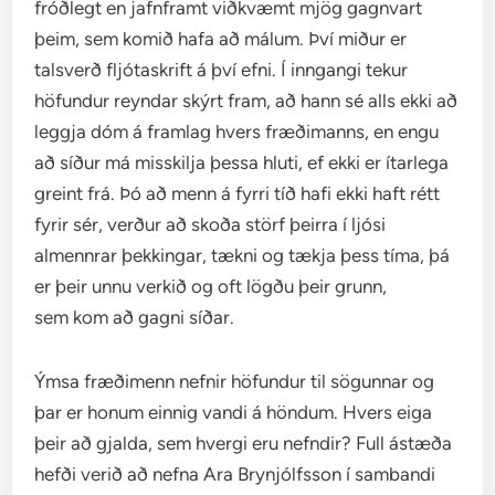
fróðlegt en jafnframt viðkvæmt mjög gagnvart
þeim, sem komið hafa að málum. Því miður er
talsverð fljótaskrift á því efni. Í inngangi tekur
höfundur reyndar skýrt fram, að hann sé alls ekki að
leggja dóm á framlag hvers fræðimanns, en engu
að síður má misskilja þessa hluti, ef ekki er ítarlega
greint frá. Þó að menn á fyrri tíð hafi ekki haft rétt
fyrir sér, verður að skoða störf þeirra í ljósi
almennrar þekkingar, tækni og tækja þess tíma, þá
er þeir unnu verkið og oft lögðu þeir grunn,
sem kom að gagni síðar.
Ýmsa fræðimenn nefnir höfundur til sögunnar og
þar er honum einnig vandi á höndum. Hvers eiga
þeir að gjalda, sem hvergi eru nefndir? Full ástæða
hefði verið að nefna Ara Brynjólfsson í sambandi