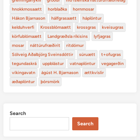
greiningarlykill
gróður
hið íslenska náttúrufræðifélag
hnokkmosaætt
horblaðka
hornmosar
Hákon Bjarnason
hálfgrasaætt
háplöntur
kelduhverfi
Krossblómaætt
krossgras
kveisugras
körfublómaætt
Landgræðsla ríkisins
lyfjagras
mosar
náttúrufræðirit
ritdómur
Sólveig Aðalbjörg Sveinsdóttir
súruætt
t+ofugras
tegundaskrá
uppblástur
vatnaplöntur
vegagerðin
víkingavatn
ágúst H. Bjarnason
ættkvíslir
æðaplöntur
þórsmörk
Search
Search