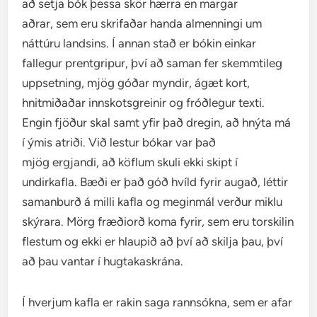
að setja bók þessa skör hærra en margar
aðrar, sem eru skrifaðar handa almenningi um
náttúru landsins. Í annan stað er bókin einkar
fallegur prentgripur, því að saman fer skemmtileg
uppsetning, mjög góðar myndir, ágæt kort,
hnitmiðaðar innskotsgreinir og fróðlegur texti.
Engin fjöður skal samt yfir það dregin, að hnýta má
í ýmis atriði. Við lestur bókar var það
mjög ergjandi, að köflum skuli ekki skipt í
undirkafla. Bæði er það góð hvíld fyrir augað, léttir
samanburð á milli kafla og meginmál verður miklu
skýrara. Mörg fræðiorð koma fyrir, sem eru torskilin
flestum og ekki er hlaupið að því að skilja þau, því
að þau vantar í hugtakaskrána.
Í hverjum kafla er rakin saga rannsókna, sem er afar