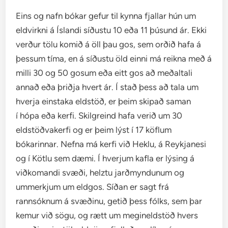
Eins og nafn bókar gefur til kynna fjallar hún um
eldvirkni á Íslandi síðustu 10 eða 11 þúsund ár. Ekki
verður tölu komið á öll þau gos, sem orðið hafa á
þessum tíma, en á síðustu öld einni má reikna með á
milli 30 og 50 gosum eða eitt gos að meðaltali
annað eða þriðja hvert ár. Í stað þess að tala um
hverja einstaka eldstöð, er þeim skipað saman
í hópa eða kerfi. Skilgreind hafa verið um 30
eldstöðvakerfi og er þeim lýst í 17 köflum
bókarinnar. Nefna má kerfi við Heklu, á Reykjanesi
og í Kötlu sem dæmi. Í hverjum kafla er lýsing á
viðkomandi svæði, helztu jarðmyndunum og
ummerkjum um eldgos. Síðan er sagt frá
rannsóknum á svæðinu, getið þess fólks, sem þar
kemur við sögu, og rætt um megineldstöð hvers