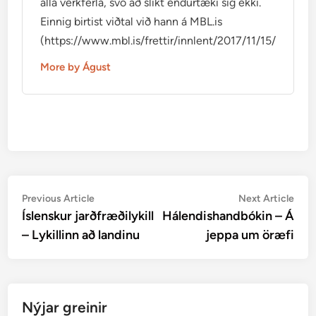
alla verkferla, svo að slíkt endurtæki sig ekki.
Einnig birtist viðtal við hann á MBL.is
(https://www.mbl.is/frettir/innlent/2017/11/15/mikid_ti
More by Águst
Post
Previous
Nex
Previous Article
Next Article
article:
artic
Íslenskur jarðfræðilykill
Hálendishandbókin – Á
navigation
– Lykillinn að landinu
jeppa um öræfi
Nýjar greinir