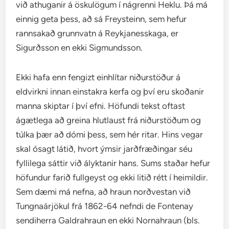
við athuganir á öskulögum í nágrenni Heklu. Þá má
einnig geta þess, að sá Freysteinn, sem hefur
rannsakað grunnvatn á Reykjanesskaga, er
Sigurðsson en ekki Sigmundsson.
Ekki hafa enn fengizt einhlítar niðurstöður á
eldvirkni innan einstakra kerfa og því eru skoðanir
manna skiptar í því efni. Höfundi tekst oftast
ágætlega að greina hlutlaust frá niðurstöðum og
túlka þær að dómi þess, sem hér ritar. Hins vegar
skal ósagt látið, hvort ýmsir jarðfræðingar séu
fyllilega sáttir við ályktanir hans. Sums staðar hefur
höfundur farið fullgeyst og ekki litið rétt í heimildir.
Sem dæmi má nefna, að hraun norðvestan við
Tungnaárjökul frá 1862-64 nefndi de Fontenay
sendiherra Galdrahraun en ekki Nornahraun (bls.