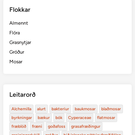
Flokkar
Almennt
Flóra
Grasnytjar
Gróður
Mosar
Leitarorð
Alchemilla
alurt
bakteríur
baukmosar
blaðmosar
byrkningar
bækur
bók
Cyperaceae
flatmosar
fræblöð
fræni
goðafoss
grasafræðingur