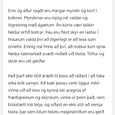
Eins og áður sagði eru margar myndir og kort í
bókinni. Myndirnar eru mjög vel valdar og
litgreining með ágætum. Án korta væri bókin
heldur erfið lestrar. Þau eru flest skýr en rastar í
hraunum valda því að illgerlegt er að lesa sum
örnefni. Einnig má finna að því, að nokkur kort sýna
heldur takmarkað svæði miðað við texta. Töflur og
skrár eru vel gerðar.
Það þarf ekki lítið áræði til þess að ráðast í að taka
slíka bók saman. Að baki þessu verki liggur mikil
vinna við að lesa og kynna sér aragrúa af
fræðigreinum og skýrslum, vinna úr þeim það, sem
bitastætt má telja, og síðast en ekki sízt að semja
texta, þar sem öllum helztu meginatriðum eru gerð