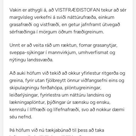
Vakin er athygli á, að VISTFRÆÐISTOFAN tekur að sér
margvísleg verkefni á sviði náttúrufræða, einkum
grasafræði og vistfræði, en getur jafnframt útvegað
sérfræðinga í mörgum öðrum fræðigreinum.
Unnt er að veita ráð um ræktun, fornar grasanytjar,
sveppa-sýkingar í mannvirkjum, umhverfismat og
nýtingu landssvæða.
Að auki höfum við tekið að okkur yfirlestur ritgerða og
greina, fyrir utan fjölbreytt önnur viðfangsefni eins og
skipulagningu ferðahópa, plöntugreiningar,
leiðarlýsingar, fyrirlestra um náttúru landsins og
lækningaplöntur, þýðingar úr sænsku og ensku,
kennslu í líffræði og lífefnafræði, svo að nokkur dæmi
séu nefnd.
Þá höfum við nú tækjabúnað til þess að taka