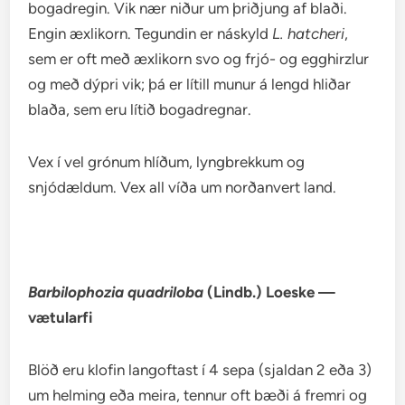
bogadregin. Vik nær niður um þriðjung af blaði.
Engin æxlikorn. Tegundin er náskyld
L. hatcheri
,
sem er oft með æxlikorn svo og frjó- og egghirzlur
og með dýpri vik; þá er lítill munur á lengd hliðar
blaða, sem eru lítið bogadregnar.
Vex í vel grónum hlíðum, lyngbrekkum og
snjódældum. Vex all víða um norðanvert land.
Barbilophozia quadriloba
(Lindb.) Loeske —
vætularfi
Blöð eru klofin langoftast í 4 sepa (sjaldan 2 eða 3)
um helming eða meira, tennur oft bæði á fremri og