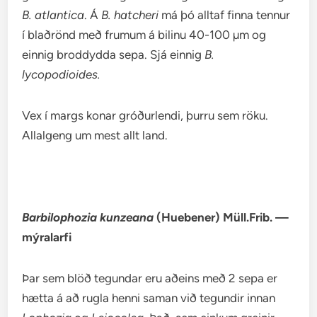
B. atlantica
. Á
B. hatcheri
má þó alltaf finna tennur
í blaðrönd með frumum á bilinu 40-100 µm og
einnig broddydda sepa. Sjá einnig
B.
lycopodioides.
Vex í margs konar gróðurlendi, þurru sem röku.
Allalgeng um mest allt land.
Barbilophozia kunzeana
(Huebener) Müll.Frib. —
mýralarfi
Þar sem blöð tegundar eru aðeins með 2 sepa er
hætta á að rugla henni saman við tegundir innan