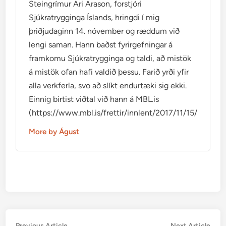
Steingrímur Ari Arason, forstjóri
Sjúkratrygginga Íslands, hringdi í mig
þriðjudaginn 14. nóvember og ræddum við
lengi saman. Hann baðst fyrirgefningar á
framkomu Sjúkratrygginga og taldi, að mistök
á mistök ofan hafi valdið þessu. Farið yrði yfir
alla verkferla, svo að slíkt endurtæki sig ekki.
Einnig birtist viðtal við hann á MBL.is
(https://www.mbl.is/frettir/innlent/2017/11/15/mikid_ti
More by Águst
Previous
Nex
Previous Article
Next Article