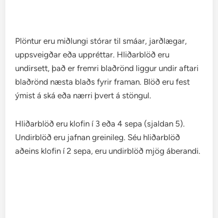
Plöntur eru miðlungi stórar til smáar, jarðlægar,
uppsveigðar eða uppréttar. Hliðarblöð eru
undirsett, það er fremri blaðrönd liggur undir aftari
blaðrönd næsta blaðs fyrir framan. Blöð eru fest
ýmist á ská eða nærri þvert á stöngul.
Hliðarblöð eru klofin í 3 eða 4 sepa (sjaldan 5).
Undirblöð eru jafnan greinileg. Séu hliðarblöð
aðeins klofin í 2 sepa, eru undirblöð mjög áberandi.