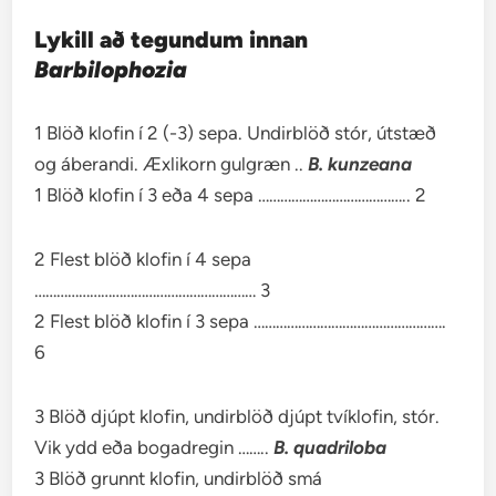
Lykill að tegundum innan
Barbilophozia
1 Blöð klofin í 2 (-3) sepa. Undirblöð stór, útstæð
og áberandi. Æxlikorn gulgræn ..
B. kunzeana
1 Blöð klofin í 3 eða 4 sepa ………………………………….. 2
2 Flest blöð klofin í 4 sepa
…………………………………………………… 3
2 Flest blöð klofin í 3 sepa …………………………………………….
6
3 Blöð djúpt klofin, undirblöð djúpt tvíklofin, stór.
Vik ydd eða bogadregin ……..
B. quadriloba
3 Blöð grunnt klofin, undirblöð smá