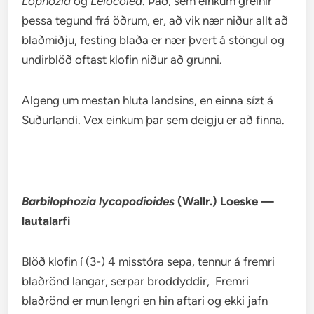
Lophozia
og
Leiocolea
. Það, sem einkum greinir
þessa tegund frá öðrum, er, að vik nær niður allt að
blaðmiðju, festing blaða er nær þvert á stöngul og
undirblöð oftast klofin niður að grunni.
Algeng um mestan hluta landsins, en einna sízt á
Suðurlandi. Vex einkum þar sem deigju er að finna.
Barbilophozia lycopodioides
(Wallr.) Loeske —
lautalarfi
Blöð klofin í (3-) 4 misstóra sepa, tennur á fremri
blaðrönd langar, serpar broddyddir, Fremri
blaðrönd er mun lengri en hin aftari og ekki jafn