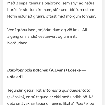
Með 3 sepa, tennur á blaðrönd, sem snýr að neðra
borði, úr stuttum frumum, stór undirblöð, næstum
klofin niður að grunni, oftast með mörgum tönnum.
Vex í grónu landi, snjódældum og við læki. All
algeng um landið vestanvert og um mitt
Norðurland.
Barbilophozia hatcheri
(A.Evans) Loeske —
urðalarfi
Tegundin getur líkzt
Tritomaria quinquedentata
(skáhaka), en sú tegund er ekki með undirblöð. Þá
geta smávaxnar tegundir einnig líkzt
B. floerkei
og