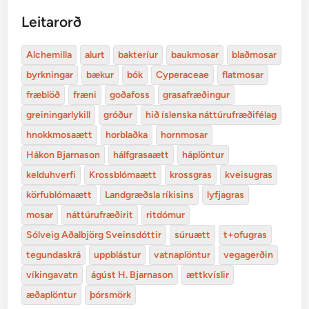
Leitarorð
Alchemilla
alurt
bakteríur
baukmosar
blaðmosar
byrkningar
bækur
bók
Cyperaceae
flatmosar
fræblöð
fræni
goðafoss
grasafræðingur
greiningarlykill
gróður
hið íslenska náttúrufræðifélag
hnokkmosaætt
horblaðka
hornmosar
Hákon Bjarnason
hálfgrasaætt
háplöntur
kelduhverfi
Krossblómaætt
krossgras
kveisugras
körfublómaætt
Landgræðsla ríkisins
lyfjagras
mosar
náttúrufræðirit
ritdómur
Sólveig Aðalbjörg Sveinsdóttir
súruætt
t+ofugras
tegundaskrá
uppblástur
vatnaplöntur
vegagerðin
víkingavatn
ágúst H. Bjarnason
ættkvíslir
æðaplöntur
þórsmörk