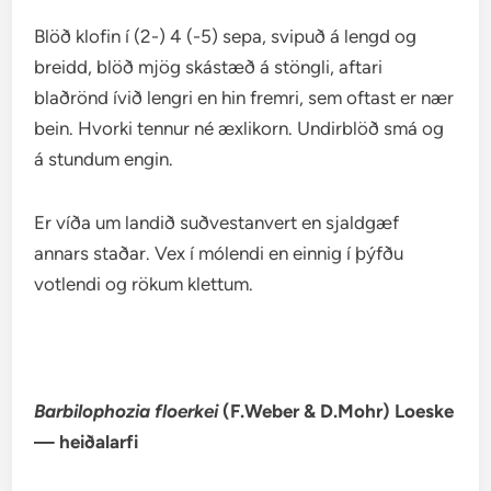
Blöð klofin í (2-) 4 (-5) sepa, svipuð á lengd og
breidd, blöð mjög skástæð á stöngli, aftari
blaðrönd ívið lengri en hin fremri, sem oftast er nær
bein. Hvorki tennur né æxlikorn. Undirblöð smá og
á stundum engin.
Er víða um landið suðvestanvert en sjaldgæf
annars staðar. Vex í mólendi en einnig í þýfðu
votlendi og rökum klettum.
Barbilophozia floerkei
(F.Weber & D.Mohr) Loeske
— heiðalarfi