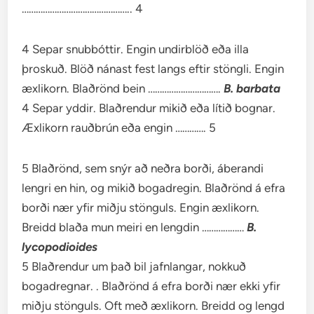
……………………………………….. 4
4 Separ snubbóttir. Engin undirblöð eða illa
þroskuð. Blöð nánast fest langs eftir stöngli. Engin
æxlikorn. Blaðrönd bein ………………………….
B. barbata
4 Separ yddir. Blaðrendur mikið eða lítið bognar.
Æxlikorn rauðbrún eða engin …………. 5
5 Blaðrönd, sem snýr að neðra borði, áberandi
lengri en hin, og mikið bogadregin. Blaðrönd á efra
borði nær yfir miðju stönguls. Engin æxlikorn.
Breidd blaða mun meiri en lengdin ………………
B.
lycopodioides
5 Blaðrendur um það bil jafnlangar, nokkuð
bogadregnar. . Blaðrönd á efra borði nær ekki yfir
miðju stönguls. Oft með æxlikorn. Breidd og lengd