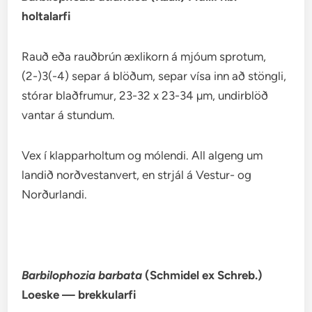
holtalarfi
Rauð eða rauðbrún æxlikorn á mjóum sprotum,
(2-)3(-4) separ á blöðum, separ vísa inn að stöngli,
stórar blaðfrumur, 23-32 x 23-34 µm, undirblöð
vantar á stundum.
Vex í klapparholtum og mólendi. All algeng um
landið norðvestanvert, en strjál á Vestur- og
Norðurlandi.
Barbilophozia barbata
(Schmidel ex Schreb.)
Loeske — brekkularfi