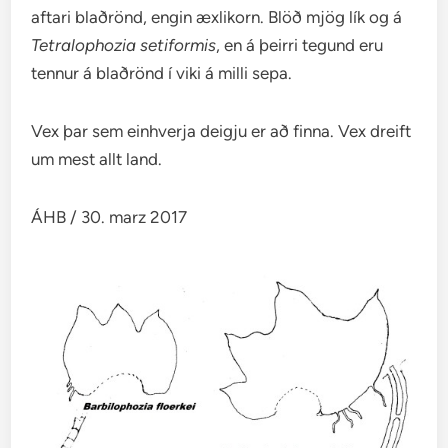
aftari blaðrönd, engin æxlikorn. Blöð mjög lík og á
Tetralophozia setiformis
, en á þeirri tegund eru
tennur á blaðrönd í viki á milli sepa.
Vex þar sem einhverja deigju er að finna. Vex dreift
um mest allt land.
ÁHB / 30. marz 2017