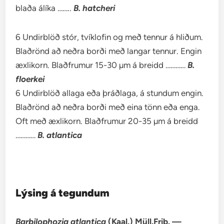
blaða álíka ……..
B. hatcheri
6 Undirblöð stór, tvíklofin og með tennur á hliðum.
Blaðrönd að neðra borði með langar tennur. Engin
æxlikorn. Blaðfrumur 15-30 µm á breidd …………
B.
floerkei
6 Undirblöð allaga eða þráðlaga, á stundum engin.
Blaðrönd að neðra borði með eina tönn eða enga.
Oft með æxlikorn. Blaðfrumur 20-35 µm á breidd
…………
B. atlantica
Lýsing á tegundum
Barbilophozia atlantica
(Kaal.) Müll.Frib. —