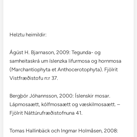
Helztu heimildir:
Ágúst H. Bjarnason, 2009: Tegunda- og
samheitaskrá um íslenzka lifurmosa og hornmosa
(Marchantiophyta et Anthocerotophyta). Fjölrit
Vistfræðistofu n:r 37.
Bergþór Jóhannsson, 2000: Íslenskir mosar.
Lápmosaætt, kólfmosaætt og væskilmosaætt. –
Fjölrit Náttúrufræðistofnuna 41.
Tomas Hallinbäck och Ingmar Holmåsen, 2008: