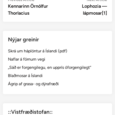
Post
article:
artic
Kennarinn Örnólfur
Lophozia —
navigation
Thorlacius
lápmosar[1]
Nýjar greinir
Skrá um háplöntur á Íslandi (pdf)
Naflar á förnum vegi
„Sáð er forgengilegu, en upprís óforgengilegt“
Blaðmosar á Íslandi
Ágrip af grasa- og dýrafræði
::Vistfræðistofan::