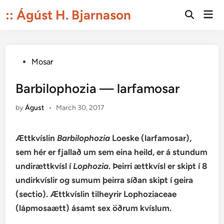
Skip
:: Ágúst H. Bjarnason
Mai
to
Open
Men
Search
content
Posted
Mosar
in
Barbilophozia — larfamosar
by
Águst
•
March 30, 2017
Ættkvíslin
Barbilophozia
Loeske (larfamosar),
sem hér er fjallað um sem eina heild, er á stundum
undirættkvísl í
Lophozia
. Þeirri ættkvísl er skipt í 8
undirkvíslir og sumum þeirra síðan skipt í geira
(sectio). Ættkvíslin tilheyrir Lophoziaceae
(lápmosaætt) ásamt sex öðrum kvíslum.