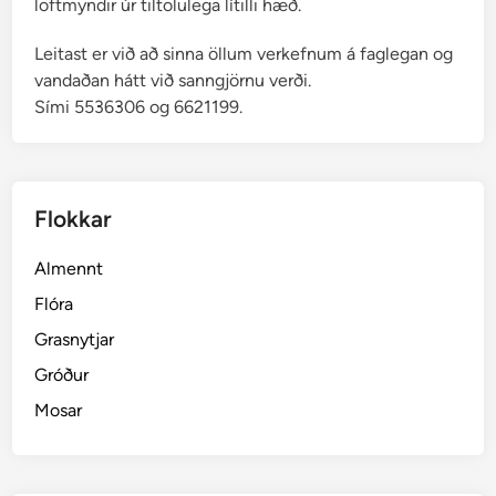
loftmyndir úr tiltölulega lítilli hæð.
Leitast er við að sinna öllum verkefnum á faglegan og
vandaðan hátt við sanngjörnu verði.
Sími 5536306 og 6621199.
Flokkar
Almennt
Flóra
Grasnytjar
Gróður
Mosar