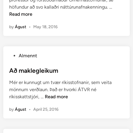
i
u
H
höfundur að svo kallaðri náttúrunafnakenningu. …
n
r
v
Read more
(
e
s
by
Águst
•
May 18, 2016
r
k
e
ó
r
f
h
i
P
Almennt
ö
r
o
f
)
s
Að maklegleikum
u
t
n
Mér er kunnugt um tvær ríkisstofnanir, sem veita
e
d
mönnum verðlaun. Það er hvorki ÁTVR né
d
u
A
ríkisskattstjóri, …
Read more
i
r
ð
n
‘
by
Águst
•
April 25, 2016
m
n
a
á
k
t
l