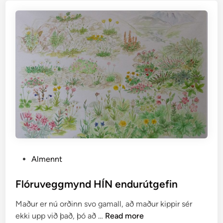
s
a
m
t
þ
j
ó
f
n
a
ð
a
r
P
Almennt
m
o
á
s
Flóruveggmynd HÍN endurútgefin
l
t
Maður er nú orðinn svo gamall, að maður kippir sér
e
F
ekki upp við það, þó að …
Read more
d