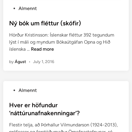
P
Almennt
o
s
Ný bók um fléttur (skófir)
t
Hörður Kristinsson: Íslenskar fléttur 392 tegundum
e
lýst í máli og myndum Bókaútgáfan Opna og Hið
d
N
íslenska …
Read more
i
ý
n
by
Águst
•
July 1, 2016
b
ó
k
u
P
Almennt
m
o
f
s
Hver er höfundur
l
t
‘náttúrunafnakenningar’?
é
e
t
Flestir telja, að Þórhallur Vilmundarson (1924-2013),
d
t
prófessor og forstöðumaður Örnefnastofnunar, sé