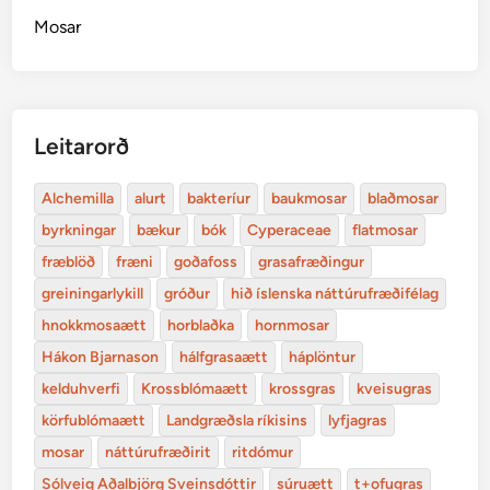
Mosar
Leitarorð
Alchemilla
alurt
bakteríur
baukmosar
blaðmosar
byrkningar
bækur
bók
Cyperaceae
flatmosar
fræblöð
fræni
goðafoss
grasafræðingur
greiningarlykill
gróður
hið íslenska náttúrufræðifélag
hnokkmosaætt
horblaðka
hornmosar
Hákon Bjarnason
hálfgrasaætt
háplöntur
kelduhverfi
Krossblómaætt
krossgras
kveisugras
körfublómaætt
Landgræðsla ríkisins
lyfjagras
mosar
náttúrufræðirit
ritdómur
Sólveig Aðalbjörg Sveinsdóttir
súruætt
t+ofugras