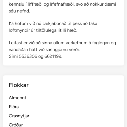
kennslu í líffræði og lífefnafræði, svo að nokkur dæmi
séu nefnd.
Þá höfum við nú tækjabúnað til þess að taka
loftmyndir úr tiltölulega lítilli hæð.
Leitast er við að sinna öllum verkefnum á faglegan og
vandaðan hátt við sanngjörnu verði.
Sími 5536306 og 6621199.
Flokkar
Almennt
Flóra
Grasnytjar
Gróður