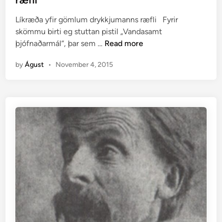
g
e
Líkræða yfir gömlum drykkjumanns ræfli Fyrir
i
d
skömmu birti eg stuttan pistil „Vandasamt
r
i
L
þjófnaðarmál“, þar sem …
Read more
t
n
í
e
by
Águst
•
November 4, 2015
k
r
r
–
æ
H
ð
u
a
g
y
l
f
e
i
i
r
ð
g
i
ö
n
m
g
l
u
u
m