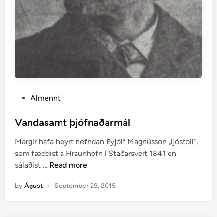
m
g
d
r
r
æ
y
ð
k
s
k
l
j
u
u
m
P
Almennt
m
e
o
a
l
s
Vandasamt þjófnaðarmál
n
a
t
n
Margir hafa heyrt nefndan Eyjólf Magnússon „ljóstoll“,
e
s
sem fæddist á Hraunhöfn í Staðarsveit 1841 en
d
r
V
sálaðist …
Read more
i
æ
a
n
f
by
Águst
•
September 29, 2015
n
l
d
i
a