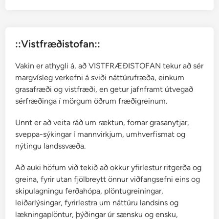
r
ú
t
::Vistfræðistofan::
g
e
Vakin er athygli á, að VISTFRÆÐISTOFAN tekur að sér
f
margvísleg verkefni á sviði náttúrufræða, einkum
i
grasafræði og vistfræði, en getur jafnframt útvegað
n
sérfræðinga í mörgum öðrum fræðigreinum.
Unnt er að veita ráð um ræktun, fornar grasanytjar,
sveppa-sýkingar í mannvirkjum, umhverfismat og
nýtingu landssvæða.
Að auki höfum við tekið að okkur yfirlestur ritgerða og
greina, fyrir utan fjölbreytt önnur viðfangsefni eins og
skipulagningu ferðahópa, plöntugreiningar,
leiðarlýsingar, fyrirlestra um náttúru landsins og
lækningaplöntur, þýðingar úr sænsku og ensku,