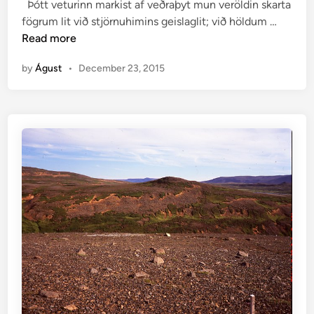
Þótt veturinn markist af veðraþyt mun veröldin skarta
e
Á
fögrum lit við stjörnuhimins geislaglit; við höldum …
d
J
Read more
i
Ó
n
by
Águst
•
December 23, 2015
L
U
M
2
0
1
5