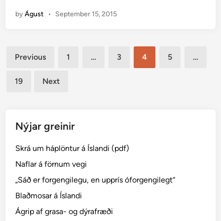
l
i
by
Águst
•
September 15, 2015
ó
n
r
u
Posts
v
Previous
1
…
3
4
5
…
e
pagination
g
19
Next
g
m
y
n
Nýjar greinir
d
H
Skrá um háplöntur á Íslandi (pdf)
Í
Naflar á förnum vegi
N
„Sáð er forgengilegu, en upprís óforgengilegt“
e
n
Blaðmosar á Íslandi
d
Ágrip af grasa- og dýrafræði
u