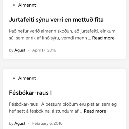
t
P
Almennt
e
ú
o
g
r
s
Jurtafeiti sýnu verri en mettuð fita
l
u
t
e
n
Það hefur verið almenn skoðun, að jurtafeiti, einkum
e
i
a
J
sú, sem er rík af línólsýru, verndi menn …
Read more
d
k
f
u
i
u
n
by
Águst
•
April 17, 2016
r
n
m
a
t
k
a
e
f
P
n
Almennt
e
o
n
i
s
Fésbókar-raus I
i
t
t
n
i
Fésbókar-raus Á þessum blöðum eru pistlar, sem eg
e
g
s
F
hef sett á fésbókina; á stundum af …
Read more
d
a
ý
é
i
r
n
by
Águst
•
February 6, 2016
s
n
’
u