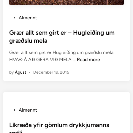
P
Almennt
o
s
Grær allt sem girt er – Hugleiðing um
t
græðslu mela
e
Grær allt sem girt er Hugleiðing um græðslu mela
d
G
HVAÐ Á AÐ GERA VIÐ MELA …
Read more
i
r
n
by
Águst
•
December 19, 2015
æ
r
a
l
l
t
P
Almennt
s
o
e
s
Líkræða yfir gömlum drykkjumanns
m
t
ræfli