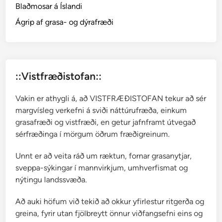
Blaðmosar á Íslandi
Ágrip af grasa- og dýrafræði
::Vistfræðistofan::
Vakin er athygli á, að VISTFRÆÐISTOFAN tekur að sér
margvísleg verkefni á sviði náttúrufræða, einkum
grasafræði og vistfræði, en getur jafnframt útvegað
sérfræðinga í mörgum öðrum fræðigreinum.
Unnt er að veita ráð um ræktun, fornar grasanytjar,
sveppa-sýkingar í mannvirkjum, umhverfismat og
nýtingu landssvæða.
Að auki höfum við tekið að okkur yfirlestur ritgerða og
greina, fyrir utan fjölbreytt önnur viðfangsefni eins og