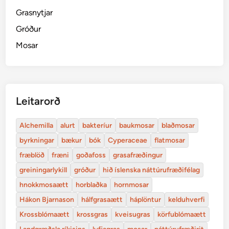
Grasnytjar
Gróður
Mosar
Leitarorð
Alchemilla
alurt
bakteríur
baukmosar
blaðmosar
byrkningar
bækur
bók
Cyperaceae
flatmosar
fræblöð
fræni
goðafoss
grasafræðingur
greiningarlykill
gróður
hið íslenska náttúrufræðifélag
hnokkmosaætt
horblaðka
hornmosar
Hákon Bjarnason
hálfgrasaætt
háplöntur
kelduhverfi
Krossblómaætt
krossgras
kveisugras
körfublómaætt