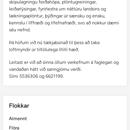
skipulagningu ferðahópa, plöntugreiningar,
leiðarlýsingar, fyrirlestra um náttúru landsins og
lækningaplöntur, þýðingar úr sænsku og ensku,
kennslu í líffræði og lífefnafræði, svo að nokkur dæmi
séu nefnd.
Þá höfum við nú tækjabúnað til þess að taka
loftmyndir úr tiltölulega lítilli hæð.
Leitast er við að sinna öllum verkefnum á faglegan og
vandaðan hátt við sanngjörnu verði.
Sími 5536306 og 6621199.
Flokkar
Almennt
Flóra