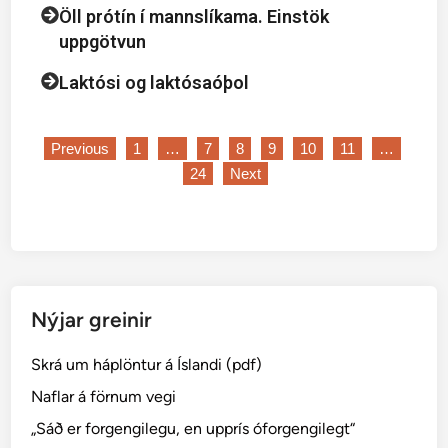
Öll prótín í mannslíkama. Einstök
uppgötvun
Laktósi og laktósaóþol
Previous
1
…
7
8
9
10
11
…
24
Next
Nýjar greinir
Skrá um háplöntur á Íslandi (pdf)
Naflar á förnum vegi
„Sáð er forgengilegu, en upprís óforgengilegt“