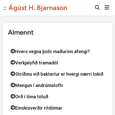
:: Ágúst H. Bjarnason
Almennt
Hvers vegna þolir maðurinn áfengi?
Verkjalyfið tramadól
Stríðinu við bakteríur er hvergi nærri lokið
Mengun í andrúmslofti
Orð í tíma töluð
Einskisverðir ritdómar