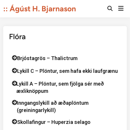
:: Ágúst H. Bjarnason
Flóra
Brjóstagrös – Thalictrum
Lykill C – Plöntur, sem hafa ekki laufgrænu
Lykill A – Plöntur, sem fjölga sér með
æxliknöppum
Inngangslykill að æðaplöntum
(greiningarlykill)
Skollafingur – Huperzia selago