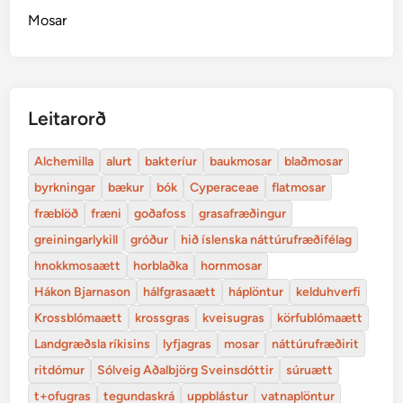
Mosar
Leitarorð
Alchemilla
alurt
bakteríur
baukmosar
blaðmosar
byrkningar
bækur
bók
Cyperaceae
flatmosar
fræblöð
fræni
goðafoss
grasafræðingur
greiningarlykill
gróður
hið íslenska náttúrufræðifélag
hnokkmosaætt
horblaðka
hornmosar
Hákon Bjarnason
hálfgrasaætt
háplöntur
kelduhverfi
Krossblómaætt
krossgras
kveisugras
körfublómaætt
Landgræðsla ríkisins
lyfjagras
mosar
náttúrufræðirit
ritdómur
Sólveig Aðalbjörg Sveinsdóttir
súruætt
t+ofugras
tegundaskrá
uppblástur
vatnaplöntur