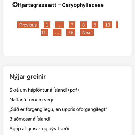
Hjartagrasaætt – Caryophyllaceae
Previous
1
…
7
8
9
10
11
…
18
Next
Nýjar greinir
Skrá um háplöntur á Íslandi (pdf)
Naflar á förnum vegi
„Sáð er forgengilegu, en upprís óforgengilegt“
Blaðmosar á Íslandi
Ágrip af grasa- og dýrafræði