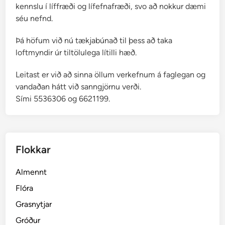
kennslu í líffræði og lífefnafræði, svo að nokkur dæmi
séu nefnd.
Þá höfum við nú tækjabúnað til þess að taka
loftmyndir úr tiltölulega lítilli hæð.
Leitast er við að sinna öllum verkefnum á faglegan og
vandaðan hátt við sanngjörnu verði.
Sími 5536306 og 6621199.
Flokkar
Almennt
Flóra
Grasnytjar
Gróður