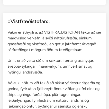
::Vistfræðistofan::
Vakin er athygli á, að VISTFRÆÐISTOFAN tekur að sér
margvísleg verkefni á sviði náttúrufræða, einkum
grasafræði og vistfræði, en getur jafnframt útvegað
sérfræðinga í mörgum öðrum fræðigreinum.
Unnt er að veita ráð um ræktun, fornar grasanytjar,
sveppa-sýkingar í mannvirkjum, umhverfismat og
nýtingu landssvæða.
Að auki höfum við tekið að okkur yfirlestur ritgerða og
greina, fyrir utan fjölbreytt önnur viðfangsefni eins og
skipulagningu ferðahópa, plöntugreiningar,
leiðarlýsingar, fyrirlestra um náttúru landsins og
lækningaplöntur, þýðingar úr sænsku og ensku,