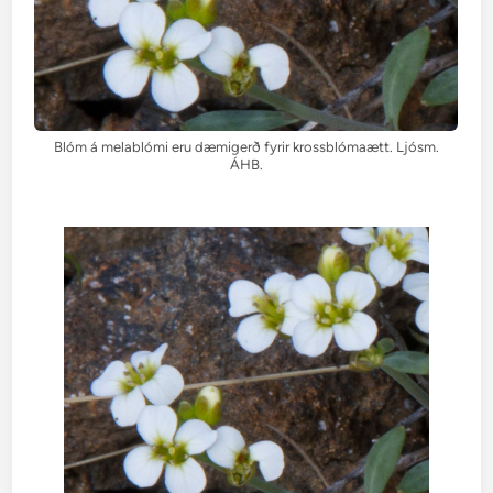
Blóm á melablómi eru dæmigerð fyrir krossblómaætt. Ljósm.
ÁHB.