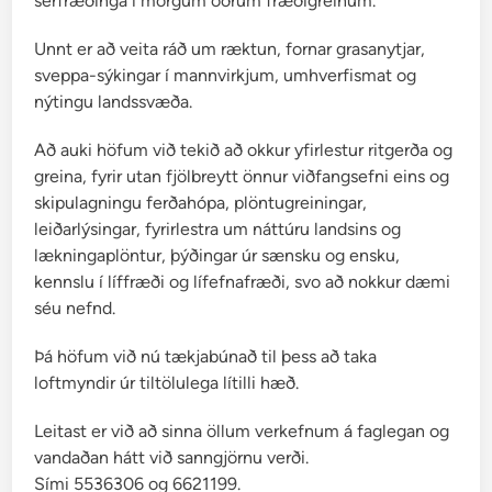
sérfræðinga í mörgum öðrum fræðigreinum.
Unnt er að veita ráð um ræktun, fornar grasanytjar,
sveppa-sýkingar í mannvirkjum, umhverfismat og
nýtingu landssvæða.
Að auki höfum við tekið að okkur yfirlestur ritgerða og
greina, fyrir utan fjölbreytt önnur viðfangsefni eins og
skipulagningu ferðahópa, plöntugreiningar,
leiðarlýsingar, fyrirlestra um náttúru landsins og
lækningaplöntur, þýðingar úr sænsku og ensku,
kennslu í líffræði og lífefnafræði, svo að nokkur dæmi
séu nefnd.
Þá höfum við nú tækjabúnað til þess að taka
loftmyndir úr tiltölulega lítilli hæð.
Leitast er við að sinna öllum verkefnum á faglegan og
vandaðan hátt við sanngjörnu verði.
Sími 5536306 og 6621199.