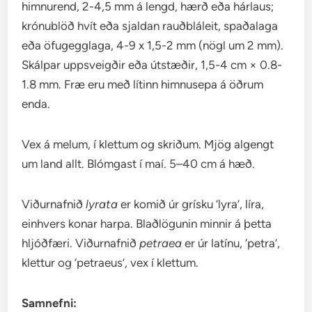
himnurend, 2-4,5 mm á lengd, hærð eða hárlaus;
krónublöð hvít eða sjaldan rauðbláleit, spaðalaga
eða öfugegglaga, 4-9 x 1,5-2 mm (nögl um 2 mm).
Skálpar uppsveigðir eða útstæðir, 1,5-4 cm × 0.8-
1.8 mm. Fræ eru með lítinn himnusepa á öðrum
enda.
Vex á melum, í klettum og skriðum. Mjög algengt
um land allt. Blómgast í maí. 5–40 cm á hæð.
Viðurnafnið
lyrata
er komið úr grísku ‘lyra’, líra,
einhvers konar harpa. Blaðlögunin minnir á þetta
hljóðfæri. Viðurnafnið
petraea
er úr latínu, ‘petra’,
klettur og ‘petraeus’, vex í klettum.
Samnefni: