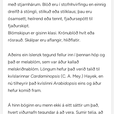
með stjarnhárum. Blöð eru í stofnhvirfingu en einnig
dreifð á stöngli, stilkuð eða stilklaus; þau eru
ósamsett, heilrend eða tennt, fjaðursepótt til
fjaðurskipt.
Blómskipun er gisinn klasi. Krónublöð hvít eða
rósrauð. Skálpar eru aflangir, hliðflatir.
Aðeins ein íslenzk tegund fellur inn í þennan hóp og
það er melablóm, sem var áður kallað
melskriðnablóm. Löngum hefur það verið talið til
kvíslarinnar
Cardaminopsis
(C. A. Mey.) Hayek, en
nú tilheyrir það kvíslinni
Arabidopsis
eins og áður
hefur komið fram.
Á hinn bóginn eru menn ekki á eitt sáttir um það,
hvert viðurnafn tegundar á að vera. Sumir telja, að