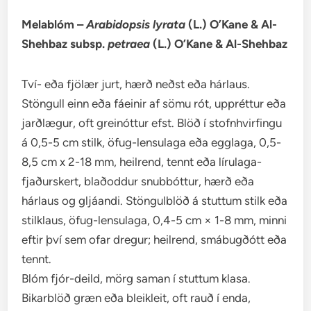
Melablóm –
Arabidopsis lyrata
(L.) O’Kane & Al-
Shehbaz subsp.
petraea
(L.) O’Kane & Al-Shehbaz
Tví- eða fjölær jurt, hærð neðst eða hárlaus.
Stöngull einn eða fáeinir af sömu rót, uppréttur eða
jarðlægur, oft greinóttur efst. Blöð í stofnhvirfingu
á 0,5-5 cm stilk, öfug-lensulaga eða egglaga, 0,5-
8,5 cm x 2-18 mm, heilrend, tennt eða lírulaga-
fjaðurskert, blaðoddur snubbóttur, hærð eða
hárlaus og gljáandi. Stöngulblöð á stuttum stilk eða
stilklaus, öfug-lensulaga, 0,4-5 cm × 1-8 mm, minni
eftir því sem ofar dregur; heilrend, smábugðótt eða
tennt.
Blóm fjór-deild, mörg saman í stuttum klasa.
Bikarblöð græn eða bleikleit, oft rauð í enda,