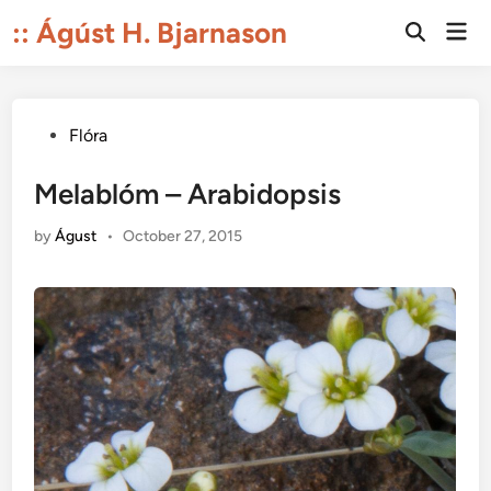
Skip
:: Ágúst H. Bjarnason
Mai
to
Open
Men
Search
content
Posted
Flóra
in
Melablóm – Arabidopsis
by
Águst
•
October 27, 2015