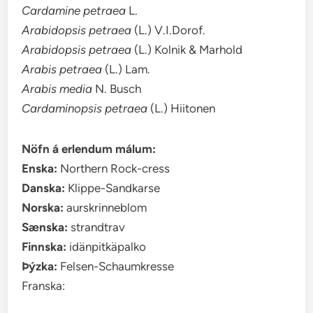
Cardamine petraea
L.
Arabidopsis petraea
(L.) V.I.Dorof.
Arabidopsis petraea
(L.) Kolnik & Marhold
Arabis petraea
(L.) Lam.
Arabis media
N. Busch
Cardaminopsis petraea
(L.) Hiitonen
Nöfn á erlendum málum:
Enska:
Northern Rock-cress
Danska:
Klippe-Sandkarse
Norska:
aurskrinneblom
Sænska:
strandtrav
Finnska:
idänpitkäpalko
Þýzka:
Felsen-Schaumkresse
Franska: