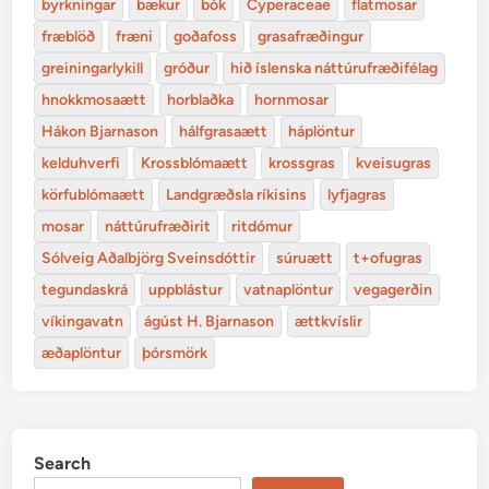
byrkningar
bækur
bók
Cyperaceae
flatmosar
fræblöð
fræni
goðafoss
grasafræðingur
greiningarlykill
gróður
hið íslenska náttúrufræðifélag
hnokkmosaætt
horblaðka
hornmosar
Hákon Bjarnason
hálfgrasaætt
háplöntur
kelduhverfi
Krossblómaætt
krossgras
kveisugras
körfublómaætt
Landgræðsla ríkisins
lyfjagras
mosar
náttúrufræðirit
ritdómur
Sólveig Aðalbjörg Sveinsdóttir
súruætt
t+ofugras
tegundaskrá
uppblástur
vatnaplöntur
vegagerðin
víkingavatn
ágúst H. Bjarnason
ættkvíslir
æðaplöntur
þórsmörk
Search