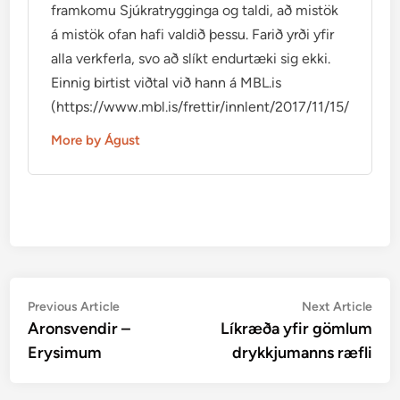
framkomu Sjúkratrygginga og taldi, að mistök
á mistök ofan hafi valdið þessu. Farið yrði yfir
alla verkferla, svo að slíkt endurtæki sig ekki.
Einnig birtist viðtal við hann á MBL.is
(https://www.mbl.is/frettir/innlent/2017/11/15/mikid_ti
More by Águst
Post
Previous
Nex
Previous Article
Next Article
article:
artic
Aronsvendir –
Líkræða yfir gömlum
navigation
Erysimum
drykkjumanns ræfli