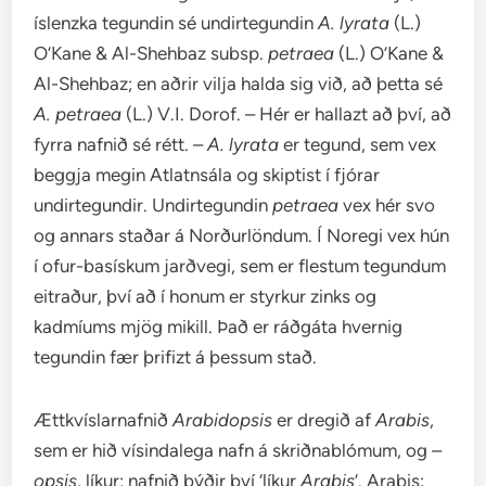
íslenzka tegundin sé undirtegundin
A. lyrata
(L.)
O’Kane & Al-Shehbaz subsp.
petraea
(L.) O’Kane &
Al-Shehbaz; en aðrir vilja halda sig við, að þetta sé
A. petraea
(L.) V.I. Dorof. – Hér er hallazt að því, að
fyrra nafnið sé rétt. –
A. lyrata
er tegund, sem vex
beggja megin Atlatnsála og skiptist í fjórar
undirtegundir. Undirtegundin
petraea
vex hér svo
og annars staðar á Norðurlöndum. Í Noregi vex hún
í ofur-basískum jarðvegi, sem er flestum tegundum
eitraður, því að í honum er styrkur zinks og
kadmíums mjög mikill. Það er ráðgáta hvernig
tegundin fær þrifizt á þessum stað.
Ættkvíslarnafnið
Arabidopsis
er dregið af
Arabis
,
sem er hið vísindalega nafn á skriðnablómum, og –
opsis
, líkur; nafnið þýðir því ‘líkur
Arabis
‘. Arabis: