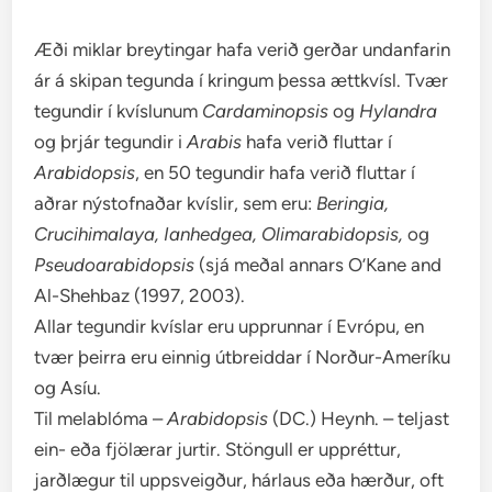
Æði miklar breytingar hafa verið gerðar undanfarin
ár á skipan tegunda í kringum þessa ættkvísl. Tvær
tegundir í kvíslunum
Cardaminopsis
og
Hylandra
og þrjár tegundir i
Arabis
hafa verið fluttar í
Arabidopsis
, en 50 tegundir hafa verið fluttar í
aðrar nýstofnaðar kvíslir, sem eru:
Beringia,
Crucihimalaya, Ianhedgea, Olimarabidopsis,
og
Pseudoarabidopsis
(sjá meðal annars O’Kane and
Al-Shehbaz (1997, 2003).
Allar tegundir kvíslar eru upprunnar í Evrópu, en
tvær þeirra eru einnig útbreiddar í Norður-Ameríku
og Asíu.
Til melablóma –
Arabidopsis
(DC.) Heynh. – teljast
ein- eða fjölærar jurtir. Stöngull er uppréttur,
jarðlægur til uppsveigður, hárlaus eða hærður, oft