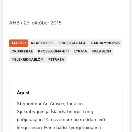
ÁHB / 27. október 2015
TAGGED
ARABIDOPSIS
BRASSICACAEA
CARDAMINOPSIS
CRUSIFERAE
KROSSBLÓMAÆTT
LYRATA
MELABLÓM
MELSKRIÐNABLÓM
PETRAEA
Águst
Steingrímur Ari Arason, forstjóri
Sjúkratrygginga Íslands, hringdi í mig
þriðjudaginn 14. nóvember og ræddum við
lengi saman. Hann baðst fyrirgefningar á