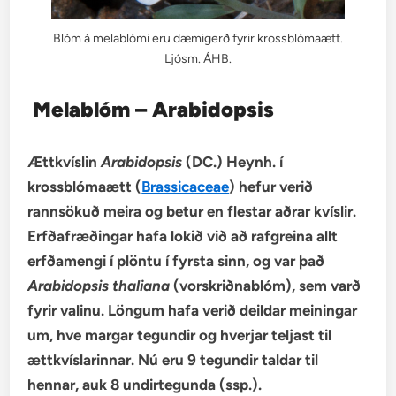
Blóm á melablómi eru dæmigerð fyrir krossblómaætt.
Ljósm. ÁHB.
Melablóm – Arabidopsis
Ættkvíslin
Arabidopsis
(DC.) Heynh. í
krossblómaætt (
Brassicaceae
) hefur verið
rannsökuð meira og betur en flestar aðrar kvíslir.
Erfðafræðingar hafa lokið við að rafgreina allt
erfðamengi í plöntu í fyrsta sinn, og var það
Arabidopsis thaliana
(vorskriðnablóm), sem varð
fyrir valinu. Löngum hafa verið deildar meiningar
um, hve margar tegundir og hverjar teljast til
ættkvíslarinnar. Nú eru 9 tegundir taldar til
hennar, auk 8 undirtegunda (ssp.).