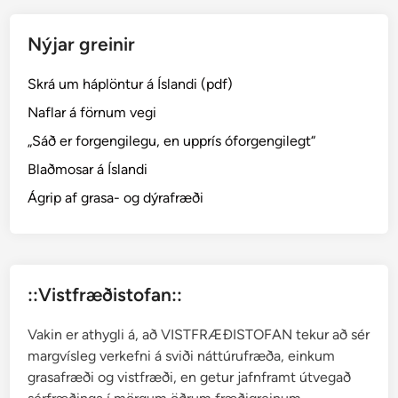
Nýjar greinir
Skrá um háplöntur á Íslandi (pdf)
Naflar á förnum vegi
„Sáð er forgengilegu, en upprís óforgengilegt“
Blaðmosar á Íslandi
Ágrip af grasa- og dýrafræði
::Vistfræðistofan::
Vakin er athygli á, að VISTFRÆÐISTOFAN tekur að sér
margvísleg verkefni á sviði náttúrufræða, einkum
grasafræði og vistfræði, en getur jafnframt útvegað