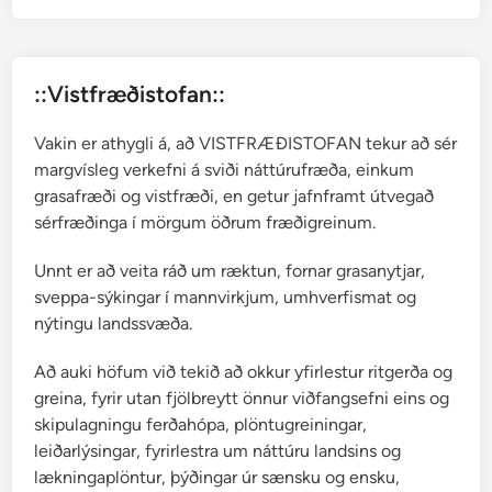
::Vistfræðistofan::
Vakin er athygli á, að VISTFRÆÐISTOFAN tekur að sér
margvísleg verkefni á sviði náttúrufræða, einkum
grasafræði og vistfræði, en getur jafnframt útvegað
sérfræðinga í mörgum öðrum fræðigreinum.
Unnt er að veita ráð um ræktun, fornar grasanytjar,
sveppa-sýkingar í mannvirkjum, umhverfismat og
nýtingu landssvæða.
Að auki höfum við tekið að okkur yfirlestur ritgerða og
greina, fyrir utan fjölbreytt önnur viðfangsefni eins og
skipulagningu ferðahópa, plöntugreiningar,
leiðarlýsingar, fyrirlestra um náttúru landsins og
lækningaplöntur, þýðingar úr sænsku og ensku,