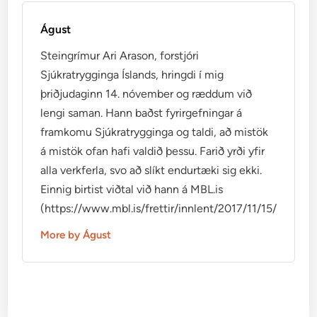
Águst
Steingrímur Ari Arason, forstjóri
Sjúkratrygginga Íslands, hringdi í mig
þriðjudaginn 14. nóvember og ræddum við
lengi saman. Hann baðst fyrirgefningar á
framkomu Sjúkratrygginga og taldi, að mistök
á mistök ofan hafi valdið þessu. Farið yrði yfir
alla verkferla, svo að slíkt endurtæki sig ekki.
Einnig birtist viðtal við hann á MBL.is
(https://www.mbl.is/frettir/innlent/2017/11/15/mikid_ti
More by Águst