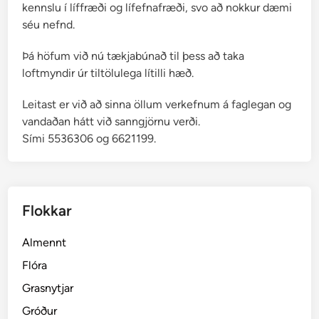
kennslu í líffræði og lífefnafræði, svo að nokkur dæmi
séu nefnd.
Þá höfum við nú tækjabúnað til þess að taka
loftmyndir úr tiltölulega lítilli hæð.
Leitast er við að sinna öllum verkefnum á faglegan og
vandaðan hátt við sanngjörnu verði.
Sími 5536306 og 6621199.
Flokkar
Almennt
Flóra
Grasnytjar
Gróður