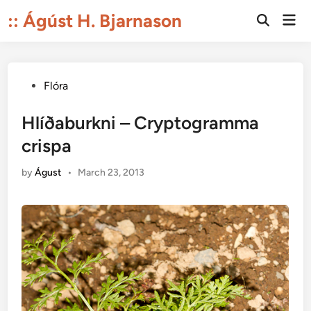
Skip
:: Ágúst H. Bjarnason
Mai
to
Open
Men
Search
content
Posted
Flóra
in
Hlíðaburkni – Cryptogramma
crispa
by
Águst
•
March 23, 2013