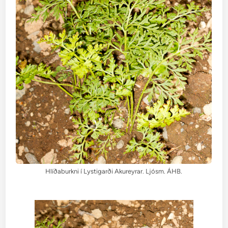
Hlíðaburkni í Lystigarði Akureyrar. Ljósm. ÁHB.