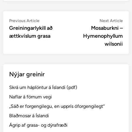
Post
Previous
Nex
Previous Article
Next Article
article:
artic
Greiningarlykill að
Mosaburkni –
navigation
ættkvíslum grasa
Hymenophyllum
wilsonii
Nýjar greinir
Skrá um háplöntur á Íslandi (pdf)
Naflar á förnum vegi
„Sáð er forgengilegu, en upprís óforgengilegt“
Blaðmosar á Íslandi
Ágrip af grasa- og dýrafræði