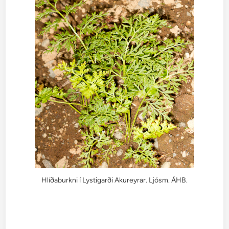
Hlíðaburkni í Lystigarði Akureyrar. Ljósm. ÁHB.