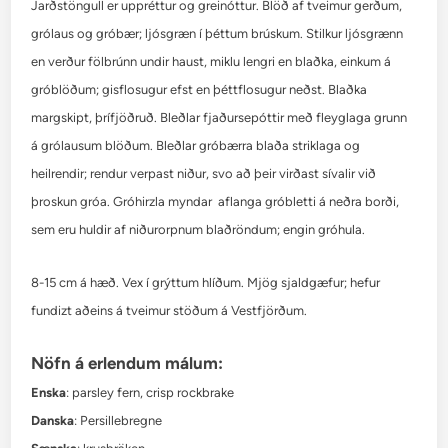
Jarðstöngull er uppréttur og greinóttur. Blöð af tveimur gerðum,
grólaus og gróbær; ljósgræn í þéttum brúskum. Stilkur ljósgrænn
en verður fölbrúnn undir haust, miklu lengri en blaðka, einkum á
gróblöðum; gisflosugur efst en þéttflosugur neðst. Blaðka
margskipt, þrífjöðruð. Bleðlar fjaðursepóttir með fleyglaga grunn
á grólausum blöðum. Bleðlar gróbærra blaða striklaga og
heilrendir; rendur verpast niður, svo að þeir virðast sívalir við
þroskun gróa. Gróhirzla myndar aflanga gróbletti á neðra borði,
sem eru huldir af niðurorpnum blaðröndum; engin gróhula.
8-15 cm á hæð. Vex í grýttum hlíðum. Mjög sjaldgæfur; hefur
fundizt aðeins á tveimur stöðum á Vestfjörðum.
Nöfn á erlendum málum:
Enska
: parsley fern,
crisp rockbrake
Danska
: Persillebregne