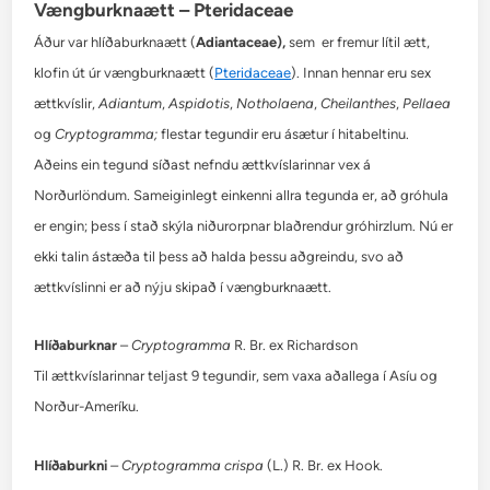
Vængburknaætt – Pteridaceae
Áður var hlíðaburknaætt (
Adiantaceae),
sem
er fremur lítil ætt,
klofin út úr vængburknaætt (
Pteridaceae
). Innan hennar eru sex
ættkvíslir,
Adiantum
,
Aspidotis
,
Notholaena
,
Cheilanthes
,
Pellaea
og
Cryptogramma;
flestar tegundir eru ásætur í hitabeltinu.
Aðeins ein tegund síðast nefndu ættkvíslarinnar vex á
Norðurlöndum. Sameiginlegt einkenni allra tegunda er, að gróhula
er engin; þess í stað skýla niðurorpnar blaðrendur gróhirzlum. Nú er
ekki talin ástæða til þess að halda þessu aðgreindu, svo að
ættkvíslinni er að nýju skipað í vængburknaætt.
Hlíðaburknar
–
Cryptogramma
R. Br. ex Richardson
Til ættkvíslarinnar teljast 9 tegundir, sem vaxa aðallega í Asíu og
Norður-Ameríku.
Hlíðaburkni
– Cryptogramma crispa
(L.) R. Br. ex Hook.