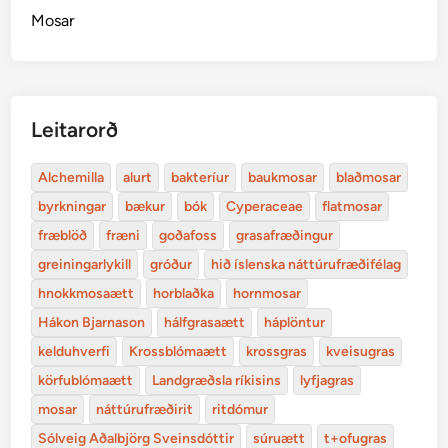
Mosar
Leitarorð
Alchemilla
alurt
bakteríur
baukmosar
blaðmosar
byrkningar
bækur
bók
Cyperaceae
flatmosar
fræblöð
fræni
goðafoss
grasafræðingur
greiningarlykill
gróður
hið íslenska náttúrufræðifélag
hnokkmosaætt
horblaðka
hornmosar
Hákon Bjarnason
hálfgrasaætt
háplöntur
kelduhverfi
Krossblómaætt
krossgras
kveisugras
körfublómaætt
Landgræðsla ríkisins
lyfjagras
mosar
náttúrufræðirit
ritdómur
Sólveig Aðalbjörg Sveinsdóttir
súruætt
t+ofugras