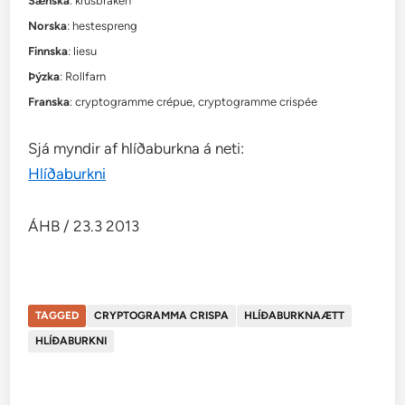
Sænska
: krusbräken
Norska
: hestespreng
Finnska
: liesu
Þýzka
: Rollfarn
Franska
: cryptogramme crépue, cryptogramme crispée
Sjá myndir af hlíðaburkna á neti:
Hlíðaburkni
ÁHB / 23.3 2013
TAGGED
CRYPTOGRAMMA CRISPA
HLÍÐABURKNAÆTT
HLÍÐABURKNI