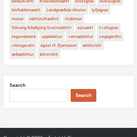
kelduhverfi
Krossblómaætt
krossgras
kveisugras
körfublómaætt
Landgræðsla ríkisins
lyfjagras
mosar
náttúrufræðirit
ritdómur
Sólveig Aðalbjörg Sveinsdóttir
súruætt
t+ofugras
tegundaskrá
uppblástur
vatnaplöntur
vegagerðin
víkingavatn
ágúst H. Bjarnason
ættkvíslir
æðaplöntur
þórsmörk
Search
Search