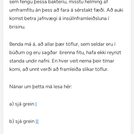
sem fengu þessa bakteríu, misstu helming af
umframfitu án þess að fara á sérstakt fæði. Að auki
komst betra jafnvægi á insúlínframleiðsluna í
brisinu.
Benda má á, að allar þær töflur, sem seldar eru í
búðum og eru sagðar brenna fitu, hafa ekki reynzt
standa undir nafni. En hver veit nema þeir tímar
komi, að unnt verði að framleiða slíkar töflur.
Nánar um þetta má lesa hér:
a) sjá grein
I
b) sjá grein
II