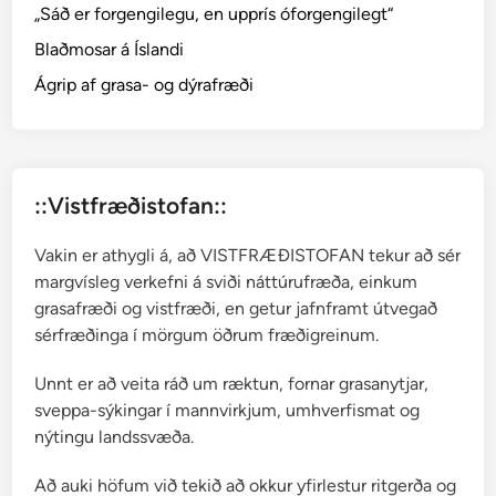
„Sáð er forgengilegu, en upprís óforgengilegt“
Blaðmosar á Íslandi
Ágrip af grasa- og dýrafræði
::Vistfræðistofan::
Vakin er athygli á, að VISTFRÆÐISTOFAN tekur að sér
margvísleg verkefni á sviði náttúrufræða, einkum
grasafræði og vistfræði, en getur jafnframt útvegað
sérfræðinga í mörgum öðrum fræðigreinum.
Unnt er að veita ráð um ræktun, fornar grasanytjar,
sveppa-sýkingar í mannvirkjum, umhverfismat og
nýtingu landssvæða.
Að auki höfum við tekið að okkur yfirlestur ritgerða og