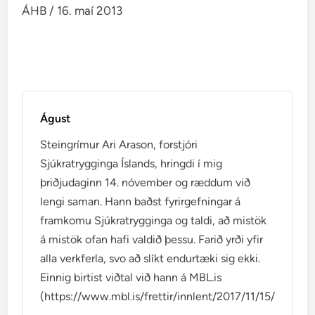
ÁHB / 16. maí 2013
Águst
Steingrímur Ari Arason, forstjóri
Sjúkratrygginga Íslands, hringdi í mig
þriðjudaginn 14. nóvember og ræddum við
lengi saman. Hann baðst fyrirgefningar á
framkomu Sjúkratrygginga og taldi, að mistök
á mistök ofan hafi valdið þessu. Farið yrði yfir
alla verkferla, svo að slíkt endurtæki sig ekki.
Einnig birtist viðtal við hann á MBL.is
(https://www.mbl.is/frettir/innlent/2017/11/15/mikid_ti