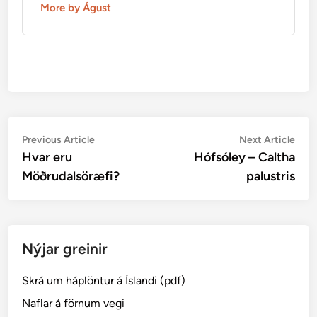
More by Águst
Post
Previous
Nex
Previous Article
Next Article
article:
artic
Hvar eru
Hófsóley – Caltha
navigation
Möðrudalsöræfi?
palustris
Nýjar greinir
Skrá um háplöntur á Íslandi (pdf)
Naflar á förnum vegi