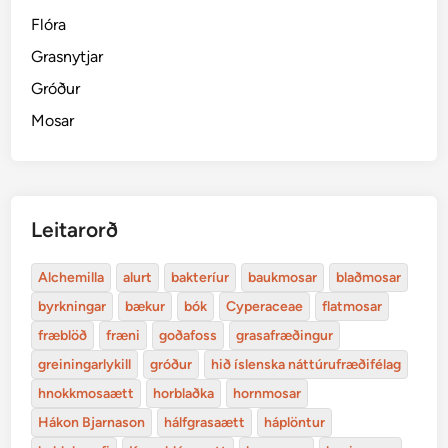
Flóra
Grasnytjar
Gróður
Mosar
Leitarorð
Alchemilla
alurt
bakteríur
baukmosar
blaðmosar
byrkningar
bækur
bók
Cyperaceae
flatmosar
fræblöð
fræni
goðafoss
grasafræðingur
greiningarlykill
gróður
hið íslenska náttúrufræðifélag
hnokkmosaætt
horblaðka
hornmosar
Hákon Bjarnason
hálfgrasaætt
háplöntur