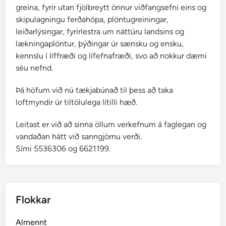
greina, fyrir utan fjölbreytt önnur viðfangsefni eins og
skipulagningu ferðahópa, plöntugreiningar,
leiðarlýsingar, fyrirlestra um náttúru landsins og
lækningaplöntur, þýðingar úr sænsku og ensku,
kennslu í líffræði og lífefnafræði, svo að nokkur dæmi
séu nefnd.
Þá höfum við nú tækjabúnað til þess að taka
loftmyndir úr tiltölulega lítilli hæð.
Leitast er við að sinna öllum verkefnum á faglegan og
vandaðan hátt við sanngjörnu verði.
Sími 5536306 og 6621199.
Flokkar
Almennt