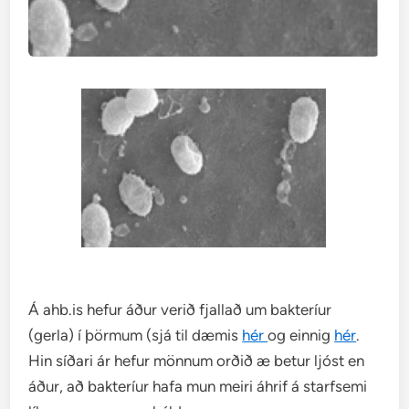
Á ahb.is hefur áður verið fjallað um bakteríur
(gerla) í þörmum (sjá til dæmis
hér
og einnig
hér
.
Hin síðari ár hefur mönnum orðið æ betur ljóst en
áður, að bakteríur hafa mun meiri áhrif á starfsemi