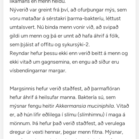
líkamans en menn héldu.
Nýverið var greint frá því, að ofurþungar mýs, sem
voru mataðar á sérstakri þarma-bakteríu, léttust
umtalsvert. Nú binda menn vonir við, að svipað
gildi um menn og þá er unnt að hafa áhrif á fólk,
sem þjáist af offitu og sykursýki-2.
Reyndar hefur þessu ekki enn verið beitt á menn og
ekki vitað um gagnsemina, en engu að síður eru
vísbendingarnar margar.
Margsinnis hefur verið staðfest, að þarmaflóran
hefur áhrif á heilsufar manna. Baktería sú, sem
mýsnar fengu heitir
Akkermansia muciniphila
. Vitað
er, að hún lifir eðlilega í slímu (slímhimnu) í maga á
mönnum. Þá hefur það verið staðfest, að verulega
dregur úr vexti hennar, þegar menn fitna. Mýsnar,