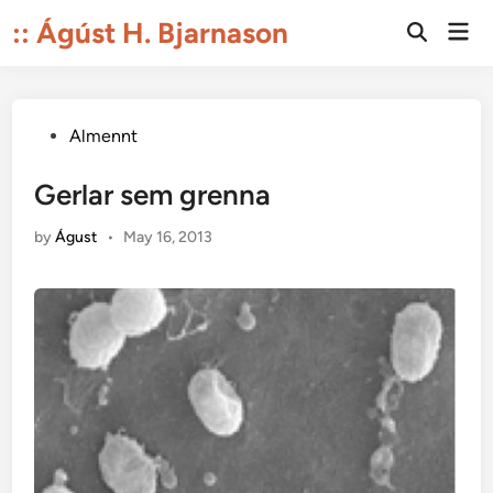
Skip
:: Ágúst H. Bjarnason
Mai
to
Open
Men
Search
content
Posted
Almennt
in
Gerlar sem grenna
by
Águst
•
May 16, 2013