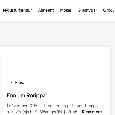
Nýjustu færslur
Almennt
Mosar
Grasnytjar
Gróðu
P
Flóra
o
s
Enn um Rorippa
t
Í nóvember 2015 setti eg hér inn pistil um Rorippa-
e
E
ættkvísl (sjá hér). Síðan gerðist það, að …
Read more
d