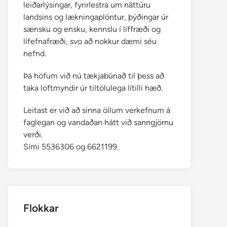
leiðarlýsingar, fyrirlestra um náttúru
landsins og lækningaplöntur, þýðingar úr
sænsku og ensku, kennslu í líffræði og
lífefnafræði, svo að nokkur dæmi séu
nefnd.
Þá höfum við nú tækjabúnað til þess að
taka loftmyndir úr tiltölulega lítilli hæð.
Leitast er við að sinna öllum verkefnum á
faglegan og vandaðan hátt við sanngjörnu
verði.
Sími 5536306 og 6621199.
Flokkar