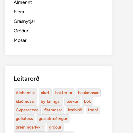
Almennt
Flóra
Grasnytjar
Gróður
Mosar
Leitarorð
Alchemilla
alurt
bakteríur
baukmosar
blaðmosar
byrkningar
bækur
bók
Cyperaceae
flatmosar
fræblöð
fræni
goðafoss
grasafræðingur
greiningarlykill
gróður