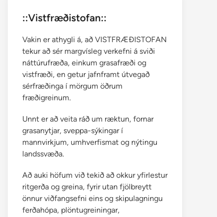
::Vistfræðistofan::
Vakin er athygli á, að VISTFRÆÐISTOFAN
tekur að sér margvísleg verkefni á sviði
náttúrufræða, einkum grasafræði og
vistfræði, en getur jafnframt útvegað
sérfræðinga í mörgum öðrum
fræðigreinum.
Unnt er að veita ráð um ræktun, fornar
grasanytjar, sveppa-sýkingar í
mannvirkjum, umhverfismat og nýtingu
landssvæða.
Að auki höfum við tekið að okkur yfirlestur
ritgerða og greina, fyrir utan fjölbreytt
önnur viðfangsefni eins og skipulagningu
ferðahópa, plöntugreiningar,