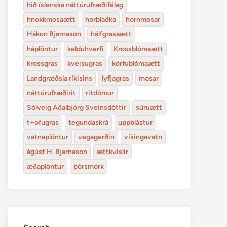
hið íslenska náttúrufræðifélag
hnokkmosaætt
horblaðka
hornmosar
Hákon Bjarnason
hálfgrasaætt
háplöntur
kelduhverfi
Krossblómaætt
krossgras
kveisugras
körfublómaætt
Landgræðsla ríkisins
lyfjagras
mosar
náttúrufræðirit
ritdómur
Sólveig Aðalbjörg Sveinsdóttir
súruætt
t+ofugras
tegundaskrá
uppblástur
vatnaplöntur
vegagerðin
víkingavatn
ágúst H. Bjarnason
ættkvíslir
æðaplöntur
þórsmörk