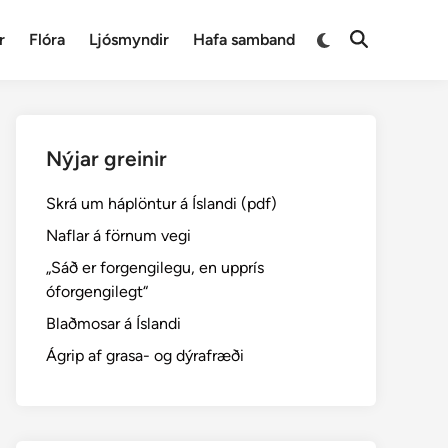
Switch
r
Flóra
Ljósmyndir
Hafa samband
Open
to
Search
dark
mode
Nýjar greinir
Skrá um háplöntur á Íslandi (pdf)
Naflar á förnum vegi
„Sáð er forgengilegu, en upprís
óforgengilegt“
Blaðmosar á Íslandi
Ágrip af grasa- og dýrafræði