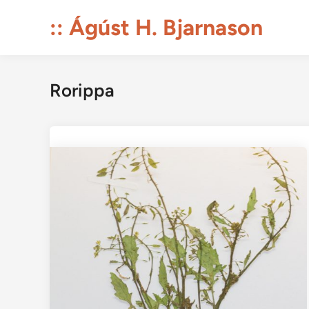
Skip
:: Ágúst H. Bjarnason
to
content
Rorippa