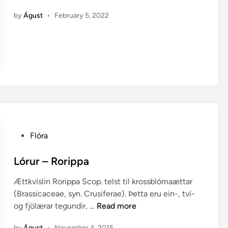
n
i
by
Águst
•
February 5, 2022
n
n
u
m
R
o
r
i
p
p
a
P
Flóra
o
s
Lórur – Rorippa
t
Ættkvíslin Rorippa Scop. telst til krossblómaættar
e
(Brassicaceae, syn. Crusiferae). Þetta eru ein-, tví-
d
L
og fjölærar tegundir, …
Read more
i
ó
n
by
Águst
•
November 4, 2015