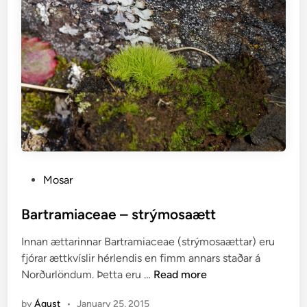
t
i
s
–
h
n
a
p
p
m
o
P
Mosar
s
o
a
s
Bartramiaceae – strýmosaætt
r
t
Innan ættarinnar Bartramiaceae (strýmosaættar) eru
e
fjórar ættkvíslir hérlendis en fimm annars staðar á
d
B
Norðurlöndum. Þetta eru …
Read more
i
a
n
by
Águst
•
January 25, 2015
r