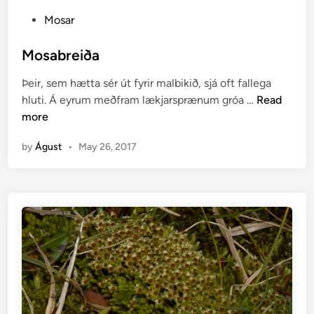
P
Mosar
o
s
Mosabreiða
t
Þeir, sem hætta sér út fyrir malbikið, sjá oft fallega
e
M
hluti. Á eyrum meðfram lækjarsprænum gróa …
Read
d
o
more
i
s
n
by
Águst
•
May 26, 2017
a
b
r
e
i
ð
a