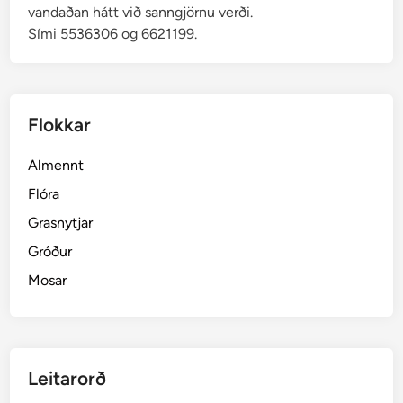
vandaðan hátt við sanngjörnu verði.
Sími 5536306 og 6621199.
Flokkar
Almennt
Flóra
Grasnytjar
Gróður
Mosar
Leitarorð