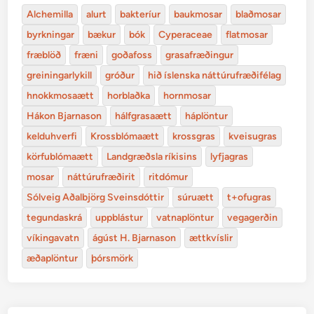
Alchemilla
alurt
bakteríur
baukmosar
blaðmosar
byrkningar
bækur
bók
Cyperaceae
flatmosar
fræblöð
fræni
goðafoss
grasafræðingur
greiningarlykill
gróður
hið íslenska náttúrufræðifélag
hnokkmosaætt
horblaðka
hornmosar
Hákon Bjarnason
hálfgrasaætt
háplöntur
kelduhverfi
Krossblómaætt
krossgras
kveisugras
körfublómaætt
Landgræðsla ríkisins
lyfjagras
mosar
náttúrufræðirit
ritdómur
Sólveig Aðalbjörg Sveinsdóttir
súruætt
t+ofugras
tegundaskrá
uppblástur
vatnaplöntur
vegagerðin
víkingavatn
ágúst H. Bjarnason
ættkvíslir
æðaplöntur
þórsmörk