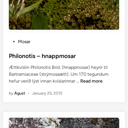
P
Mosar
o
s
Philonotis – hnappmosar
t
Ættkvíslin Philonotis Brid. (hnappmosar) heyrir til
e
Bartramiaceae (strýmosaætt). Um 170 tegundum
d
P
hefur verið lýst innan kvíslarinnar …
Read more
i
h
n
by
Águst
•
January 25, 2015
i
l
o
n
o