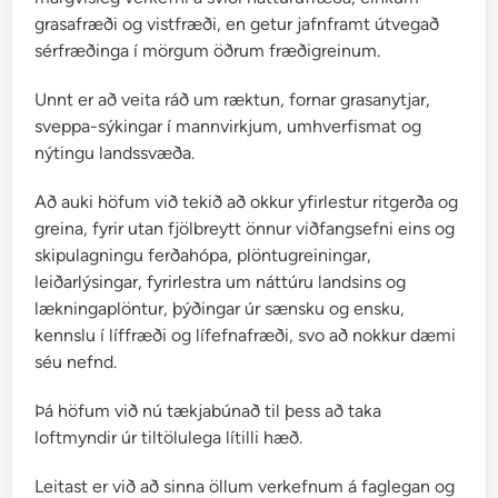
a
grasafræði og vistfræði, en getur jafnframt útvegað
æ
sérfræðinga í mörgum öðrum fræðigreinum.
t
t
Unnt er að veita ráð um ræktun, fornar grasanytjar,
sveppa-sýkingar í mannvirkjum, umhverfismat og
nýtingu landssvæða.
Að auki höfum við tekið að okkur yfirlestur ritgerða og
greina, fyrir utan fjölbreytt önnur viðfangsefni eins og
skipulagningu ferðahópa, plöntugreiningar,
leiðarlýsingar, fyrirlestra um náttúru landsins og
lækningaplöntur, þýðingar úr sænsku og ensku,
kennslu í líffræði og lífefnafræði, svo að nokkur dæmi
séu nefnd.
Þá höfum við nú tækjabúnað til þess að taka
loftmyndir úr tiltölulega lítilli hæð.
Leitast er við að sinna öllum verkefnum á faglegan og