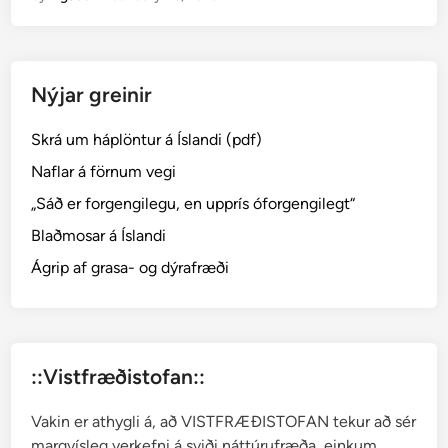
t
r
a
Nýjar greinir
m
i
Skrá um háplöntur á Íslandi (pdf)
a
c
Naflar á förnum vegi
e
„Sáð er forgengilegu, en upprís óforgengilegt“
a
Blaðmosar á Íslandi
e
–
Ágrip af grasa- og dýrafræði
s
t
r
ý
::Vistfræðistofan::
m
o
Vakin er athygli á, að VISTFRÆÐISTOFAN tekur að sér
s
margvísleg verkefni á sviði náttúrufræða, einkum