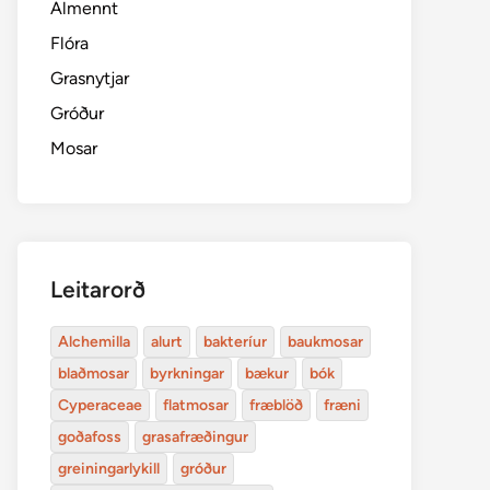
Almennt
Flóra
Grasnytjar
Gróður
Mosar
Leitarorð
Alchemilla
alurt
bakteríur
baukmosar
blaðmosar
byrkningar
bækur
bók
Cyperaceae
flatmosar
fræblöð
fræni
goðafoss
grasafræðingur
greiningarlykill
gróður