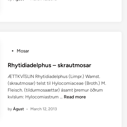
o
c
o
m
i
a
c
e
P
Mosar
a
o
e
s
Rhytidiadelphus – skrautmosar
–
t
t
ÆTTKVÍSLIN Rhytidiadelphus (Limpr.) Warnst.
e
i
(skrautmosar) telst til Hylocomiaceae (Broth.) M.
d
l
Fleisch. (tildurmosaættar) ásamt þremur öðrum
i
d
R
kvíslum: Hylocomiastrum …
Read more
n
u
h
r
by
Águst
•
March 12, 2013
y
m
t
o
i