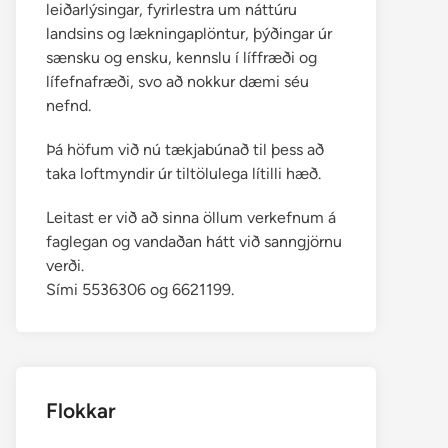
leiðarlýsingar, fyrirlestra um náttúru
landsins og lækningaplöntur, þýðingar úr
sænsku og ensku, kennslu í líffræði og
lífefnafræði, svo að nokkur dæmi séu
nefnd.
Þá höfum við nú tækjabúnað til þess að
taka loftmyndir úr tiltölulega lítilli hæð.
Leitast er við að sinna öllum verkefnum á
faglegan og vandaðan hátt við sanngjörnu
verði.
Sími 5536306 og 6621199.
Flokkar