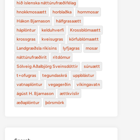
hið íslenska náttúrufræðifélag
hnokkmosaætt
horblaðka
hornmosar
Hákon Bjarnason
hálfgrasaætt
háplöntur
kelduhverfi
Krossblómaætt
krossgras
kveisugras
körfublómaætt
Landgræðsla ríkisins
lyfjagras
mosar
náttúrufræðirit
ritdómur
Sólveig Aðalbjörg Sveinsdóttir
súruætt
t+ofugras
tegundaskrá
uppblástur
vatnaplöntur
vegagerðin
víkingavatn
ágúst H. Bjarnason
ættkvíslir
æðaplöntur
þórsmörk