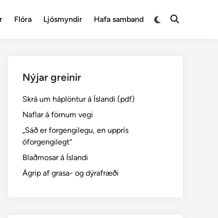
Switch
r
Flóra
Ljósmyndir
Hafa samband
Open
to
Search
dark
mode
Nýjar greinir
Skrá um háplöntur á Íslandi (pdf)
Naflar á förnum vegi
„Sáð er forgengilegu, en upprís
óforgengilegt“
Blaðmosar á Íslandi
Ágrip af grasa- og dýrafræði