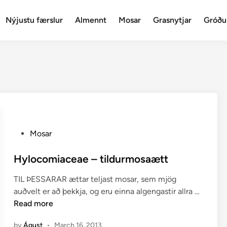
Nýjustu færslur
Almennt
Mosar
Grasnytjar
Gróðu
P
Mosar
o
s
Hylocomiaceae – tildurmosaætt
t
TIL ÞESSARAR ættar teljast mosar, sem mjög
e
H
auðvelt er að þekkja, og eru einna algengastir allra …
d
y
Read more
i
l
n
by
Águst
•
March 16, 2013