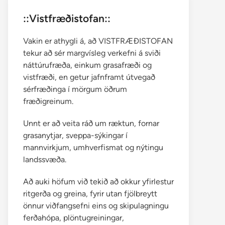
::Vistfræðistofan::
Vakin er athygli á, að VISTFRÆÐISTOFAN
tekur að sér margvísleg verkefni á sviði
náttúrufræða, einkum grasafræði og
vistfræði, en getur jafnframt útvegað
sérfræðinga í mörgum öðrum
fræðigreinum.
Unnt er að veita ráð um ræktun, fornar
grasanytjar, sveppa-sýkingar í
mannvirkjum, umhverfismat og nýtingu
landssvæða.
Að auki höfum við tekið að okkur yfirlestur
ritgerða og greina, fyrir utan fjölbreytt
önnur viðfangsefni eins og skipulagningu
ferðahópa, plöntugreiningar,