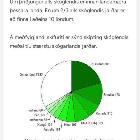
Um þriðjungur alls skóglendis er innan landamæra
þessara landa. En um 2/3 alls skóglendis jarðar er
að finna í aðeins 10 löndum.
Á meðfylgjandi skífuriti er sýnd skipting skóglendis
meðal tíu stærstu skógarlanda jarðar.