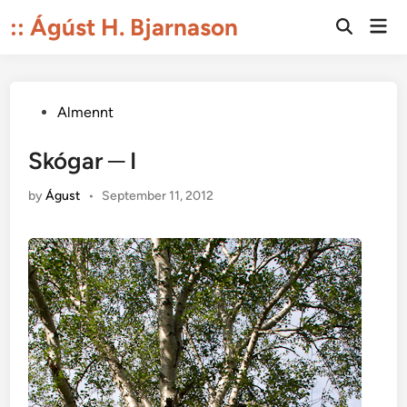
Skip
:: Ágúst H. Bjarnason
Mai
to
Open
Men
Search
content
Posted
Almennt
in
Skógar ─ I
by
Águst
•
September 11, 2012