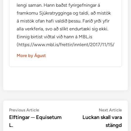
lengi saman. Hann baðst fyrirgefningar á
framkomu Sjúkratrygginga og taldi, að mistök
á mistök ofan hafi valdið þessu. Farið yrði yfir
alla verkferla, svo að slíkt endurtæki sig ekki.
Einnig birtist viðtal við hann á MBL.is
(https://www.mbl.is/frettir/innlent/2017/11/15/mikid_ti
More by Águst
Post
Previous
Nex
Previous Article
Next Article
article:
artic
Elftingar ─ Equisetum
Luckan skall vara
navigation
L.
stängd