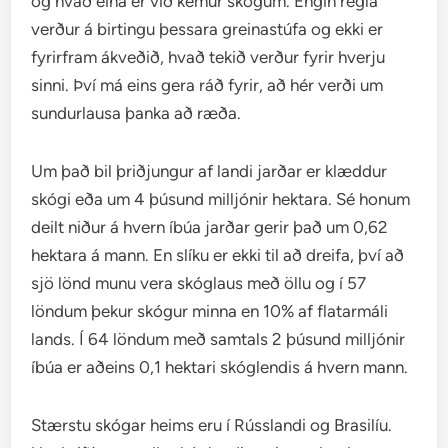
og hvað eina er við kemur skógum. Engin regla
verður á birtingu þessara greinastúfa og ekki er
fyrirfram ákveðið, hvað tekið verður fyrir hverju
sinni. Því má eins gera ráð fyrir, að hér verði um
sundurlausa þanka að ræða.
Um það bil þriðjungur af landi jarðar er klæddur
skógi eða um 4 þúsund milljónir hektara. Sé honum
deilt niður á hvern íbúa jarðar gerir það um 0,62
hektara á mann. En slíku er ekki til að dreifa, því að
sjö lönd munu vera skóglaus með öllu og í 57
löndum þekur skógur minna en 10% af flatarmáli
lands. Í 64 löndum með samtals 2 þúsund milljónir
íbúa er aðeins 0,1 hektari skóglendis á hvern mann.
Stærstu skógar heims eru í Rússlandi og Brasilíu.