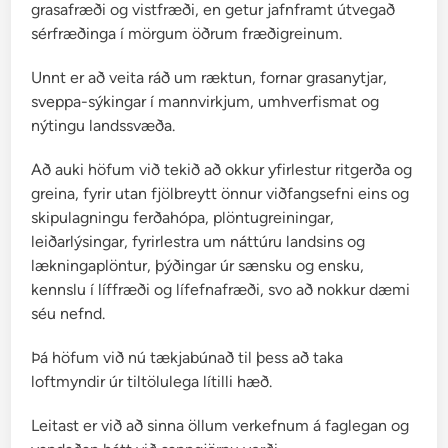
grasafræði og vistfræði, en getur jafnframt útvegað
sérfræðinga í mörgum öðrum fræðigreinum.
Unnt er að veita ráð um ræktun, fornar grasanytjar,
sveppa-sýkingar í mannvirkjum, umhverfismat og
nýtingu landssvæða.
Að auki höfum við tekið að okkur yfirlestur ritgerða og
greina, fyrir utan fjölbreytt önnur viðfangsefni eins og
skipulagningu ferðahópa, plöntugreiningar,
leiðarlýsingar, fyrirlestra um náttúru landsins og
lækningaplöntur, þýðingar úr sænsku og ensku,
kennslu í líffræði og lífefnafræði, svo að nokkur dæmi
séu nefnd.
Þá höfum við nú tækjabúnað til þess að taka
loftmyndir úr tiltölulega lítilli hæð.
Leitast er við að sinna öllum verkefnum á faglegan og