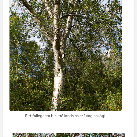
Eitt fallegasta birkitré landsins er í Vaglaskógi.