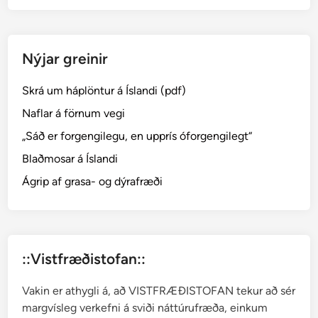
Nýjar greinir
Skrá um háplöntur á Íslandi (pdf)
Naflar á förnum vegi
„Sáð er forgengilegu, en upprís óforgengilegt“
Blaðmosar á Íslandi
Ágrip af grasa- og dýrafræði
::Vistfræðistofan::
Vakin er athygli á, að VISTFRÆÐISTOFAN tekur að sér
margvísleg verkefni á sviði náttúrufræða, einkum