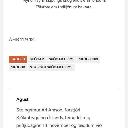
Myndin sýnir skiptingu skóglendis eftir löndum.
Tölurnar eru í milljónum hektara.
ÁHB 11.9.12.
TAGGED
SKÓGAR
SKÓGAR HEIMS
SKÓGLENDI
SKÓGUR
STÆRSTU SKÓGAR HEIMS
Águst
Steingrímur Ari Arason, forstjóri
Sjúkratrygginga Íslands, hringdi í mig
þriðjudaginn 14. nóvember og ræddum við