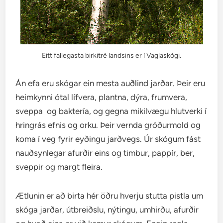
Eitt fallegasta birkitré landsins er í Vaglaskógi.
Án efa eru skógar ein mesta auðlind jarðar. Þeir eru
heimkynni ótal lífvera, plantna, dýra, frumvera,
sveppa og baktería, og gegna mikilvægu hlutverki í
hringrás efnis og orku. Þeir vernda gróðurmold og
koma í veg fyrir eyðingu jarðvegs. Úr skógum fást
nauðsynlegar afurðir eins og timbur, pappír, ber,
sveppir og margt fleira.
Ætlunin er að birta hér öðru hverju stutta pistla um
skóga jarðar, útbreiðslu, nýtingu, umhirðu, afurðir