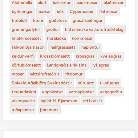
Alchemilla
alurt
bakteríur
baukmosar
blaðmosar
byrkningar
bækur
bók
Cyperaceae
flatmosar
fræblöð
fræni
goðafoss
grasafræðingur
greiningarlykill
gróður
hið íslenska náttúrufræðifélag
hnokkmosaætt
horblaðka
hornmosar
Hákon Bjarnason
hálfgrasaætt
háplöntur
kelduhverfi
Krossblómaætt
krossgras
kveisugras
körfublómaætt
Landgræðsla ríkisins
lyfjagras
mosar
náttúrufræðirit
ritdómur
Sólveig Aðalbjörg Sveinsdóttir
súruætt
t+ofugras
tegundaskrá
uppblástur
vatnaplöntur
vegagerðin
víkingavatn
ágúst H. Bjarnason
ættkvíslir
æðaplöntur
þórsmörk