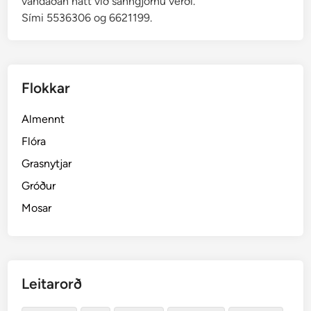
vandaðan hátt við sanngjörnu verði.
Sími 5536306 og 6621199.
Flokkar
Almennt
Flóra
Grasnytjar
Gróður
Mosar
Leitarorð