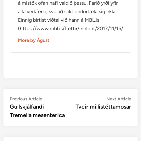
á mistök ofan hafi valdið þessu. Farið yrði yfir
alla verkferla, svo að slíkt endurtæki sig ekki.
Einnig birtist viðtal við hann á MBL.is
(https://www.mbl.is/frettir/innlent/2017/11/15/mikid_ti
More by Águst
Post
Previous
Nex
Previous Article
Next Article
article:
artic
Gullskjálfandi ─
Tveir millistéttamosar
navigation
Tremella mesenterica