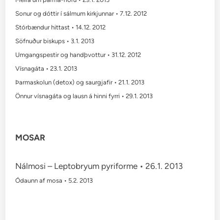
Sonur og dóttir í sálmum kirkjunnar • 7.12. 2012
Stórbændur hittast • 14.12. 2012
Söfnuður biskups • 3.1. 2013
Umgangspestir og handþvottur • 31.12. 2012
Vísnagáta • 23.1. 2013
Þarmaskolun (detox) og saurgjafir • 21.1. 2013
Önnur vísnagáta og lausn á hinni fyrri • 29.1. 2013
MOSAR
Nálmosi – Leptobryum pyriforme • 26.1. 2013
Ódaunn af mosa • 5.2. 2013