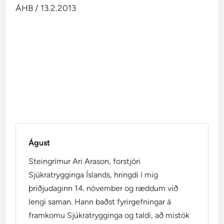
ÁHB / 13.2.2013
Águst
Steingrímur Ari Arason, forstjóri
Sjúkratrygginga Íslands, hringdi í mig
þriðjudaginn 14. nóvember og ræddum við
lengi saman. Hann baðst fyrirgefningar á
framkomu Sjúkratrygginga og taldi, að mistök