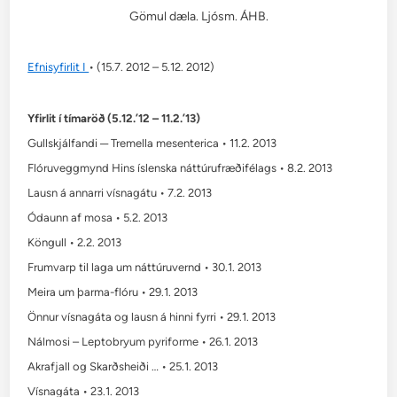
Gömul dæla. Ljósm. ÁHB.
Efnisyfirlit I
• (15.7. 2012 – 5.12. 2012)
Yfirlit í tímaröð (5.12.’12 – 11.2.’13)
Gullskjálfandi ─ Tremella mesenterica • 11.2. 2013
Flóruveggmynd Hins íslenska náttúrufræðifélags • 8.2. 2013
Lausn á annarri vísnagátu • 7.2. 2013
Ódaunn af mosa • 5.2. 2013
Köngull • 2.2. 2013
Frumvarp til laga um náttúruvernd • 30.1. 2013
Meira um þarma-flóru • 29.1. 2013
Önnur vísnagáta og lausn á hinni fyrri • 29.1. 2013
Nálmosi – Leptobryum pyriforme • 26.1. 2013
Akrafjall og Skarðsheiði … • 25.1. 2013
Vísnagáta • 23.1. 2013