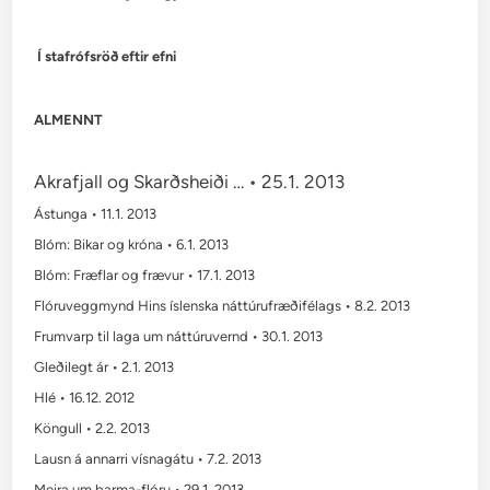
Í
stafrófsröð eftir efni
ALMENNT
Akrafjall og Skarðsheiði … • 25.1. 2013
Ástunga • 11.1. 2013
Blóm: Bikar og króna • 6.1. 2013
Blóm: Fræflar og frævur • 17.1. 2013
Flóruveggmynd Hins íslenska náttúrufræðifélags • 8.2. 2013
Frumvarp til laga um náttúruvernd • 30.1. 2013
Gleðilegt ár • 2.1. 2013
Hlé • 16.12. 2012
Köngull • 2.2. 2013
Lausn á annarri vísnagátu • 7.2. 2013
Meira um þarma-flóru • 29.1. 2013