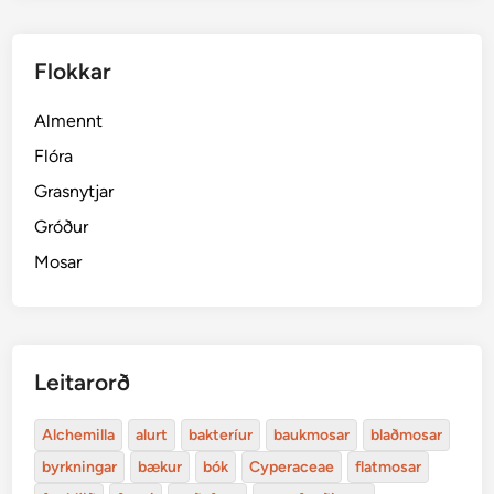
Flokkar
Almennt
Flóra
Grasnytjar
Gróður
Mosar
Leitarorð
Alchemilla
alurt
bakteríur
baukmosar
blaðmosar
byrkningar
bækur
bók
Cyperaceae
flatmosar