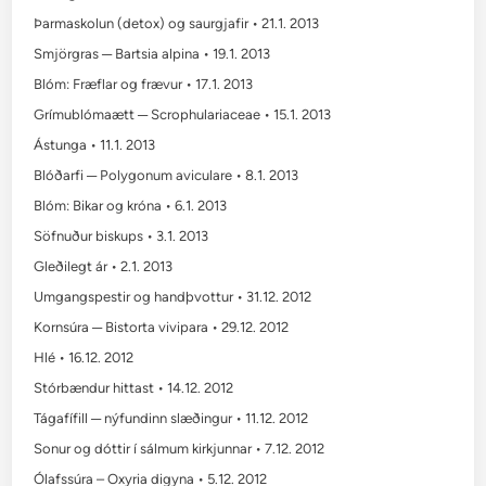
Þarmaskolun (detox) og saurgjafir • 21.1. 2013
Smjörgras ─ Bartsia alpina • 19.1. 2013
Blóm: Fræflar og frævur • 17.1. 2013
Grímublómaætt ─ Scrophulariaceae • 15.1. 2013
Ástunga • 11.1. 2013
Blóðarfi ─ Polygonum aviculare • 8.1. 2013
Blóm: Bikar og króna • 6.1. 2013
Söfnuður biskups • 3.1. 2013
Gleðilegt ár • 2.1. 2013
Umgangspestir og handþvottur • 31.12. 2012
Kornsúra ─ Bistorta vivipara • 29.12. 2012
Hlé • 16.12. 2012
Stórbændur hittast • 14.12. 2012
Tágafífill ─ nýfundinn slæðingur • 11.12. 2012
Sonur og dóttir í sálmum kirkjunnar • 7.12. 2012
Ólafssúra – Oxyria digyna • 5.12. 2012