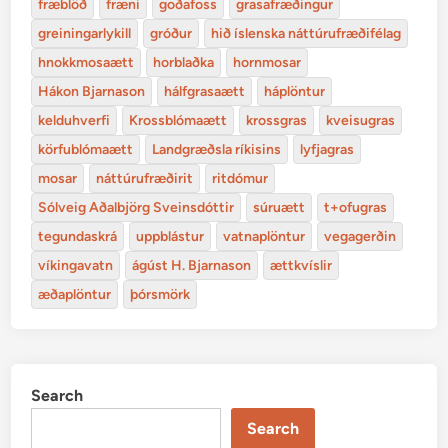
fræblöð
fræni
goðafoss
grasafræðingur
greiningarlykill
gróður
hið íslenska náttúrufræðifélag
hnokkmosaætt
horblaðka
hornmosar
Hákon Bjarnason
hálfgrasaætt
háplöntur
kelduhverfi
Krossblómaætt
krossgras
kveisugras
körfublómaætt
Landgræðsla ríkisins
lyfjagras
mosar
náttúrufræðirit
ritdómur
Sólveig Aðalbjörg Sveinsdóttir
súruætt
t+ofugras
tegundaskrá
uppblástur
vatnaplöntur
vegagerðin
víkingavatn
ágúst H. Bjarnason
ættkvíslir
æðaplöntur
þórsmörk
Search
Search