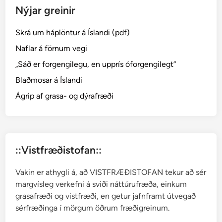
Nýjar greinir
Skrá um háplöntur á Íslandi (pdf)
Naflar á förnum vegi
„Sáð er forgengilegu, en upprís óforgengilegt“
Blaðmosar á Íslandi
Ágrip af grasa- og dýrafræði
::Vistfræðistofan::
Vakin er athygli á, að VISTFRÆÐISTOFAN tekur að sér
margvísleg verkefni á sviði náttúrufræða, einkum
grasafræði og vistfræði, en getur jafnframt útvegað
sérfræðinga í mörgum öðrum fræðigreinum.