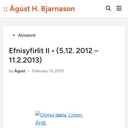
Skip
:: Ágúst H. Bjarnason
Mai
to
Open
Men
Search
content
Posted
Almennt
in
Efnisyfirlit II • (5.12. 2012 –
11.2.2013)
by
Águst
•
February 13, 2013