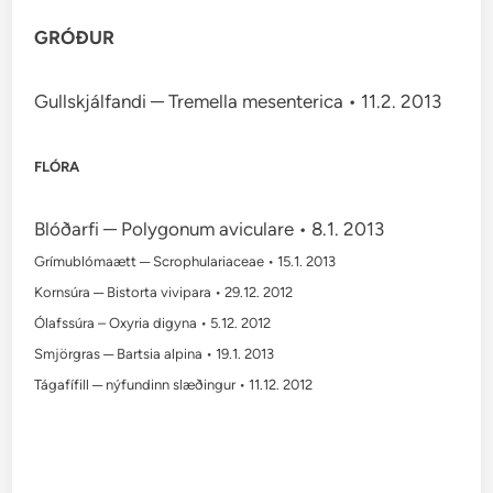
GRÓÐUR
Gullskjálfandi ─ Tremella mesenterica • 11.2. 2013
FLÓRA
Blóðarfi ─ Polygonum aviculare • 8.1. 2013
Grímublómaætt ─ Scrophulariaceae • 15.1. 2013
Kornsúra ─ Bistorta vivipara • 29.12. 2012
Ólafssúra – Oxyria digyna • 5.12. 2012
Smjörgras ─ Bartsia alpina • 19.1. 2013
Tágafífill ─ nýfundinn slæðingur • 11.12. 2012