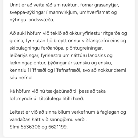
Unnt er að veita ráð um ræktun, fornar grasanytjar,
sveppa-sýkingar í mannvirkjum, umhverfismat og
nýtingu landssvæða.
Að auki höfum við tekið að okkur yfirlestur ritgerða og
greina, fyrir utan fjölbreytt önnur viðfangsefni eins og
skipulagningu ferðahópa, plöntugreiningar,
leiðarlýsingar, fyrirlestra um náttúru landsins og
lækningaplöntur, þýðingar úr sænsku og ensku,
kennslu í líffræði og lífefnafræði, svo að nokkur dæmi
séu nefnd.
Þá höfum við nú tækjabúnað til þess að taka
loftmyndir úr tiltölulega lítilli hæð.
Leitast er við að sinna öllum verkefnum á faglegan og
vandaðan hátt við sanngjörnu verði.
Sími 5536306 og 6621199.