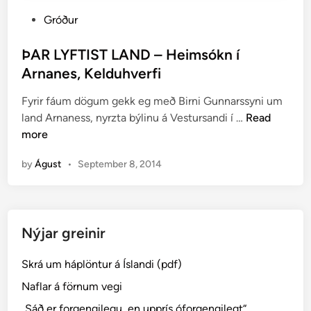
P
Gróður
o
s
ÞAR LYFTIST LAND – Heimsókn í
t
Arnanes, Kelduhverfi
e
Fyrir fáum dögum gekk eg með Birni Gunnarssyni um
d
Þ
land Arnaness, nyrzta býlinu á Vestursandi í …
Read
i
A
more
n
R
by
Águst
•
September 8, 2014
L
Y
F
T
Nýjar greinir
I
S
Skrá um háplöntur á Íslandi (pdf)
T
L
Naflar á förnum vegi
A
„Sáð er forgengilegu, en upprís óforgengilegt“