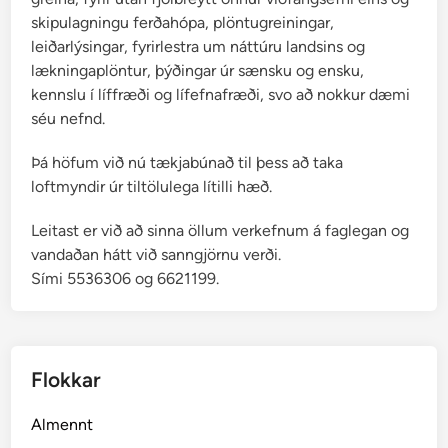
,
skipulagningu ferðahópa, plöntugreiningar,
K
leiðarlýsingar, fyrirlestra um náttúru landsins og
e
lækningaplöntur, þýðingar úr sænsku og ensku,
l
kennslu í líffræði og lífefnafræði, svo að nokkur dæmi
d
séu nefnd.
u
h
Þá höfum við nú tækjabúnað til þess að taka
v
loftmyndir úr tiltölulega lítilli hæð.
e
Leitast er við að sinna öllum verkefnum á faglegan og
r
vandaðan hátt við sanngjörnu verði.
f
Sími 5536306 og 6621199.
i
Flokkar
Almennt