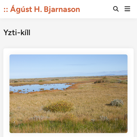
Skip
:: Ágúst H. Bjarnason
Mai
to
Open
Men
Search
content
Yzti-kíll