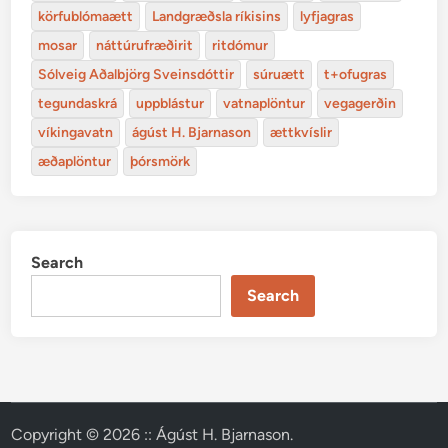
körfublómaætt
Landgræðsla ríkisins
lyfjagras
mosar
náttúrufræðirit
ritdómur
Sólveig Aðalbjörg Sveinsdóttir
súruætt
t+ofugras
tegundaskrá
uppblástur
vatnaplöntur
vegagerðin
víkingavatn
ágúst H. Bjarnason
ættkvíslir
æðaplöntur
þórsmörk
Search
Search
Copyright © 2026
:: Ágúst H. Bjarnason
.