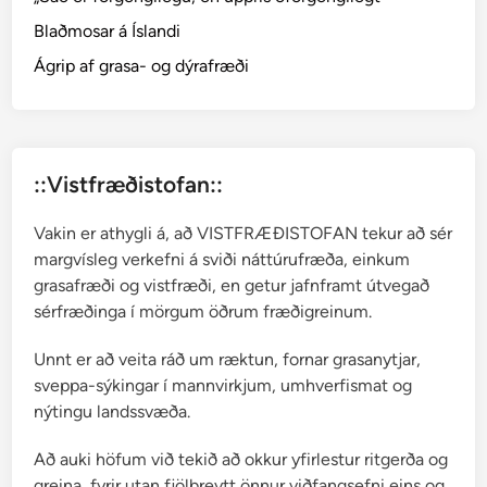
N
Blaðmosar á Íslandi
D
–
Ágrip af grasa- og dýrafræði
H
e
i
m
::Vistfræðistofan::
s
ó
Vakin er athygli á, að VISTFRÆÐISTOFAN tekur að sér
k
margvísleg verkefni á sviði náttúrufræða, einkum
n
grasafræði og vistfræði, en getur jafnframt útvegað
í
sérfræðinga í mörgum öðrum fræðigreinum.
A
r
Unnt er að veita ráð um ræktun, fornar grasanytjar,
n
sveppa-sýkingar í mannvirkjum, umhverfismat og
a
nýtingu landssvæða.
n
e
Að auki höfum við tekið að okkur yfirlestur ritgerða og
s
greina, fyrir utan fjölbreytt önnur viðfangsefni eins og