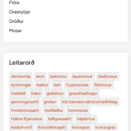
Flóra
Grasnytjar
Gróður
Mosar
Leitarorð
Alchemilla
alurt
bakteríur
baukmosar
blaðmosar
byrkningar
bækur
bók
Cyperaceae
flatmosar
fræblöð
fræni
goðafoss
grasafræðingur
greiningarlykill
gróður
hið íslenska náttúrufræðifélag
hnokkmosaætt
horblaðka
hornmosar
Hákon Bjarnason
hálfgrasaætt
háplöntur
kelduhverfi
Krossblómaætt
krossgras
kveisugras