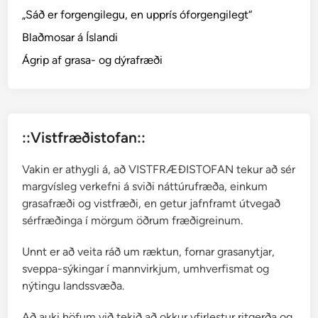
ö
„Sáð er forgengilegu, en upprís óforgengilegt“
r
Blaðmosar á Íslandi
l
e
Ágrip af grasa- og dýrafræði
i
f
u
r
::Vistfræðistofan::
Vakin er athygli á, að VISTFRÆÐISTOFAN tekur að sér
margvísleg verkefni á sviði náttúrufræða, einkum
grasafræði og vistfræði, en getur jafnframt útvegað
sérfræðinga í mörgum öðrum fræðigreinum.
Unnt er að veita ráð um ræktun, fornar grasanytjar,
sveppa-sýkingar í mannvirkjum, umhverfismat og
nýtingu landssvæða.
Að auki höfum við tekið að okkur yfirlestur ritgerða og