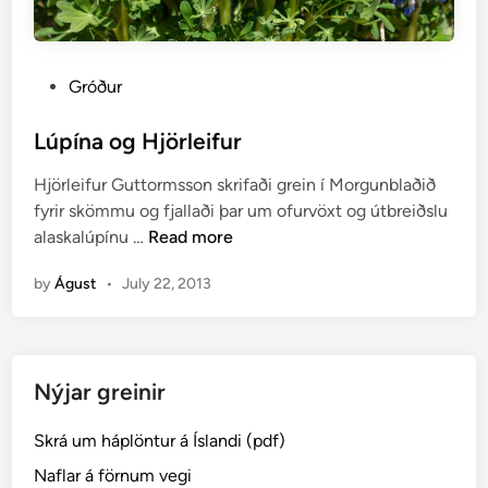
P
Gróður
o
s
Lúpína og Hjörleifur
t
Hjörleifur Guttormsson skrifaði grein í Morgunblaðið
e
fyrir skömmu og fjallaði þar um ofurvöxt og útbreiðslu
d
L
alaskalúpínu …
Read more
i
ú
n
by
Águst
•
July 22, 2013
p
í
n
a
Nýjar greinir
o
g
Skrá um háplöntur á Íslandi (pdf)
H
j
Naflar á förnum vegi