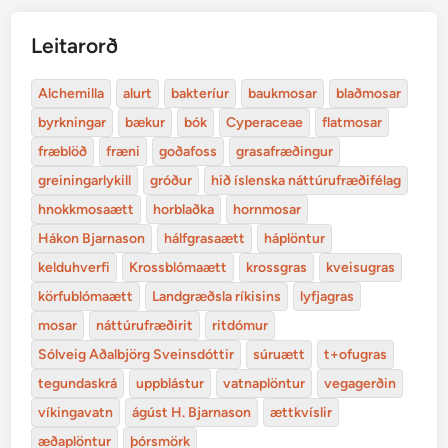
Leitarorð
Alchemilla
alurt
bakteríur
baukmosar
blaðmosar
byrkningar
bækur
bók
Cyperaceae
flatmosar
fræblöð
fræni
goðafoss
grasafræðingur
greiningarlykill
gróður
hið íslenska náttúrufræðifélag
hnokkmosaætt
horblaðka
hornmosar
Hákon Bjarnason
hálfgrasaætt
háplöntur
kelduhverfi
Krossblómaætt
krossgras
kveisugras
körfublómaætt
Landgræðsla ríkisins
lyfjagras
mosar
náttúrufræðirit
ritdómur
Sólveig Aðalbjörg Sveinsdóttir
súruætt
t+ofugras
tegundaskrá
uppblástur
vatnaplöntur
vegagerðin
víkingavatn
ágúst H. Bjarnason
ættkvíslir
æðaplöntur
þórsmörk