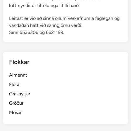
loftmyndir úr tiltölulega lítilli hæð.
Leitast er við að sinna öllum verkefnum á faglegan og
vandaðan hátt við sanngjörnu verði.
Sími 5536306 og 6621199.
Flokkar
Almennt
Flóra
Grasnytjar
Gróður
Mosar