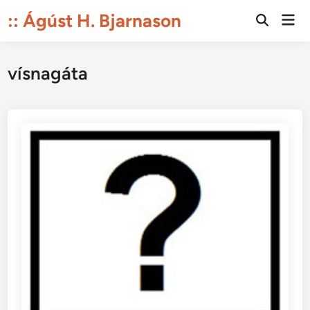
Skip
:: Ágúst H. Bjarnason
Mai
to
Open
Men
Search
content
vísnagáta