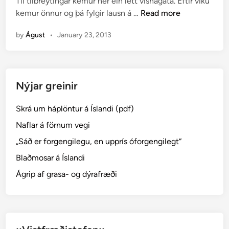
Til tilbreytingar kemur hér ein létt vísnagáta. Eftir viku
e
á
V
kemur önnur og þá fylgir lausn á …
Read more
d
t
í
i
a
by
Águst
•
January 23, 2013
s
n
o
n
g
a
l
g
a
Nýjar greinir
á
u
t
s
Skrá um háplöntur á Íslandi (pdf)
a
n
Naflar á förnum vegi
á
h
„Sáð er forgengilegu, en upprís óforgengilegt“
i
Blaðmosar á Íslandi
n
Ágrip af grasa- og dýrafræði
n
i
f
y
r