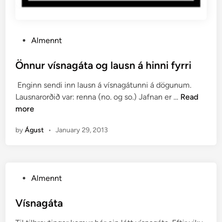
P
Almennt
o
s
Önnur vísnagáta og lausn á hinni fyrri
t
Enginn sendi inn lausn á vísnagátunni á dögunum.
e
Ö
Lausnarorðið var: renna (no. og so.) Jafnan er …
Read
d
n
more
i
n
n
by
Águst
•
January 29, 2013
u
r
v
í
P
Almennt
s
o
n
s
Vísnagáta
a
t
g