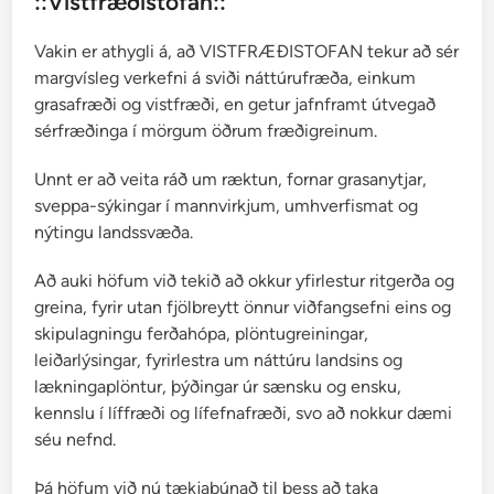
::Vistfræðistofan::
r
i
Vakin er athygli á, að VISTFRÆÐISTOFAN tekur að sér
margvísleg verkefni á sviði náttúrufræða, einkum
grasafræði og vistfræði, en getur jafnframt útvegað
sérfræðinga í mörgum öðrum fræðigreinum.
Unnt er að veita ráð um ræktun, fornar grasanytjar,
sveppa-sýkingar í mannvirkjum, umhverfismat og
nýtingu landssvæða.
Að auki höfum við tekið að okkur yfirlestur ritgerða og
greina, fyrir utan fjölbreytt önnur viðfangsefni eins og
skipulagningu ferðahópa, plöntugreiningar,
leiðarlýsingar, fyrirlestra um náttúru landsins og
lækningaplöntur, þýðingar úr sænsku og ensku,
kennslu í líffræði og lífefnafræði, svo að nokkur dæmi
séu nefnd.
Þá höfum við nú tækjabúnað til þess að taka