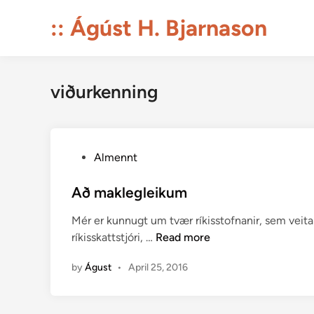
Skip
:: Ágúst H. Bjarnason
to
content
viðurkenning
P
Almennt
o
s
Að maklegleikum
t
Mér er kunnugt um tvær ríkisstofnanir, sem vei
e
A
ríkisskattstjóri, …
Read more
d
ð
i
by
Águst
•
April 25, 2016
m
n
a
k