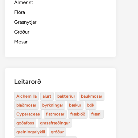
Almennt
Flóra
Grasnytjar
Gróður
Mosar
Leitarorð
Alchemilla
alurt
bakteríur
baukmosar
blaðmosar
byrkningar
bækur
bók
Cyperaceae
flatmosar
fræblöð
fræni
goðafoss
grasafræðingur
greiningarlykill
gróður