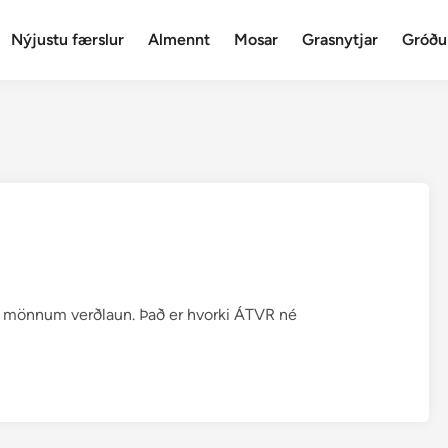
Nýjustu færslur
Almennt
Mosar
Grasnytjar
Gróðu
ta mönnum verðlaun. Það er hvorki ÁTVR né