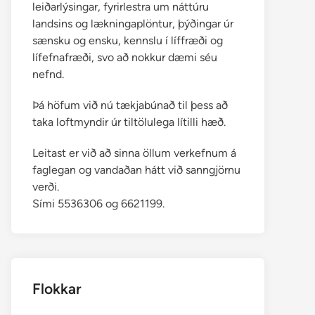
leiðarlýsingar, fyrirlestra um náttúru
landsins og lækningaplöntur, þýðingar úr
sænsku og ensku, kennslu í líffræði og
lífefnafræði, svo að nokkur dæmi séu
nefnd.
Þá höfum við nú tækjabúnað til þess að
taka loftmyndir úr tiltölulega lítilli hæð.
Leitast er við að sinna öllum verkefnum á
faglegan og vandaðan hátt við sanngjörnu
verði.
Sími 5536306 og 6621199.
Flokkar