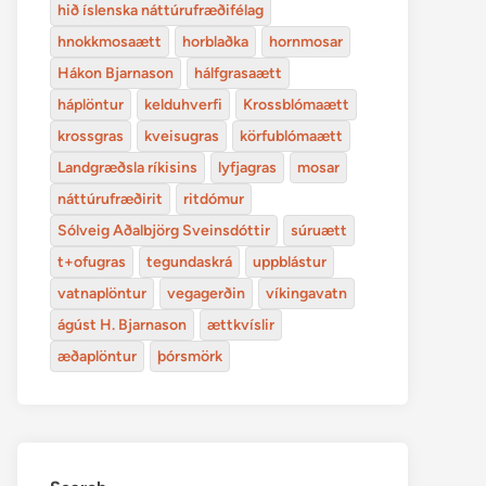
hið íslenska náttúrufræðifélag
hnokkmosaætt
horblaðka
hornmosar
Hákon Bjarnason
hálfgrasaætt
háplöntur
kelduhverfi
Krossblómaætt
krossgras
kveisugras
körfublómaætt
Landgræðsla ríkisins
lyfjagras
mosar
náttúrufræðirit
ritdómur
Sólveig Aðalbjörg Sveinsdóttir
súruætt
t+ofugras
tegundaskrá
uppblástur
vatnaplöntur
vegagerðin
víkingavatn
ágúst H. Bjarnason
ættkvíslir
æðaplöntur
þórsmörk