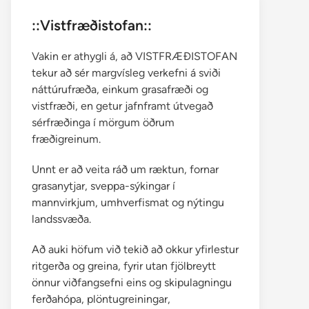
::Vistfræðistofan::
Vakin er athygli á, að VISTFRÆÐISTOFAN
tekur að sér margvísleg verkefni á sviði
náttúrufræða, einkum grasafræði og
vistfræði, en getur jafnframt útvegað
sérfræðinga í mörgum öðrum
fræðigreinum.
Unnt er að veita ráð um ræktun, fornar
grasanytjar, sveppa-sýkingar í
mannvirkjum, umhverfismat og nýtingu
landssvæða.
Að auki höfum við tekið að okkur yfirlestur
ritgerða og greina, fyrir utan fjölbreytt
önnur viðfangsefni eins og skipulagningu
ferðahópa, plöntugreiningar,