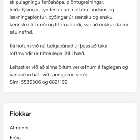
skipulagningu ferðahópa, plöntugreiningar,
leiðarlýsingar, fyrirlestra um náttúru landsins og
lækningaplöntur, þýðingar úr sænsku og ensku,
kennslu í líffræði og lífefnafræði, svo að nokkur dæmi
séu nefnd.
Þá höfum við nú tækjabúnað til þess að taka
loftmyndir úr tiltölulega lítilli hæð.
Leitast er við að sinna öllum verkefnum á faglegan og
vandaðan hátt við sanngjörnu verði.
Sími 5536306 og 6621199.
Flokkar
Almennt
Flóra