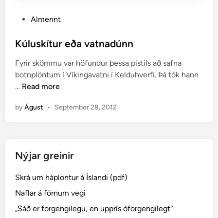
P
Almennt
o
s
Kúluskítur eða vatnadúnn
t
Fyrir skömmu var höfundur þessa pistils að safna
e
botnplöntum í Víkingavatni í Kelduhverfi. Þá tók hann
d
K
…
Read more
i
ú
n
by
Águst
•
September 28, 2012
l
u
s
k
Nýjar greinir
í
t
Skrá um háplöntur á Íslandi (pdf)
u
r
Naflar á förnum vegi
e
„Sáð er forgengilegu, en upprís óforgengilegt“
ð