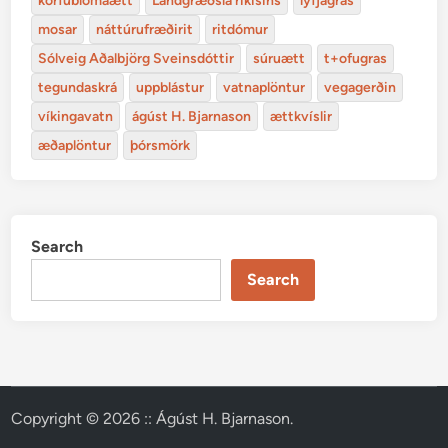
körfublómaætt
Landgræðsla ríkisins
lyfjagras
mosar
náttúrufræðirit
ritdómur
Sólveig Aðalbjörg Sveinsdóttir
súruætt
t+ofugras
tegundaskrá
uppblástur
vatnaplöntur
vegagerðin
víkingavatn
ágúst H. Bjarnason
ættkvíslir
æðaplöntur
þórsmörk
Search
Search
Copyright © 2026
:: Ágúst H. Bjarnason
.