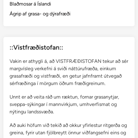
Blaðmosar á Íslandi
a
v
Ágrip af grasa- og dýrafræði
a
t
n
a
::Vistfræðistofan::
d
ú
Vakin er athygli á, að VISTFRÆÐISTOFAN tekur að sér
n
margvísleg verkefni á sviði náttúrufræða, einkum
n
grasafræði og vistfræði, en getur jafnframt útvegað
sérfræðinga í mörgum öðrum fræðigreinum.
Unnt er að veita ráð um ræktun, fornar grasanytjar,
sveppa-sýkingar í mannvirkjum, umhverfismat og
nýtingu landssvæða.
Að auki höfum við tekið að okkur yfirlestur ritgerða og
greina, fyrir utan fjölbreytt önnur viðfangsefni eins og