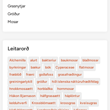
Grasnytjar
Gróður
Mosar
Leitarorð
Alchemilla
alurt
bakteríur
baukmosar
blaðmosar
byrkningar
bækur
bók
Cyperaceae
flatmosar
fræblöð
fræni
goðafoss
grasafræðingur
greiningarlykill
gróður
hið íslenska náttúrufræðifélag
hnokkmosaætt
horblaðka
hornmosar
Hákon Bjarnason
hálfgrasaætt
háplöntur
kelduhverfi
Krossblómaætt
krossgras
kveisugras